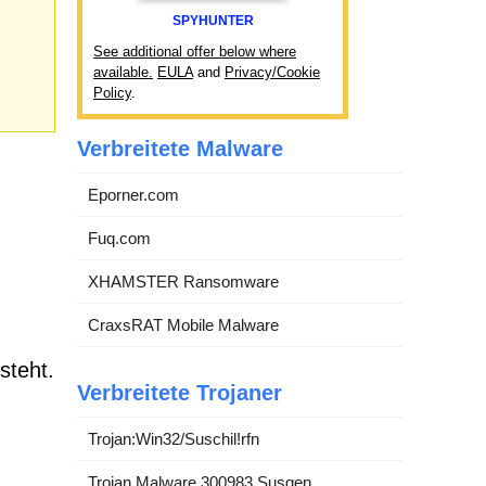
SPYHUNTER
See additional offer below where
available.
EULA
and
Privacy/Cookie
Policy
.
Verbreitete Malware
Eporner.com
Fuq.com
XHAMSTER Ransomware
CraxsRAT Mobile Malware
steht.
Verbreitete Trojaner
Trojan:Win32/Suschil!rfn
Trojan.Malware.300983.Susgen