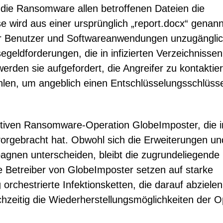
 die Ransomware allen betroffenen Dateien die
e wird aus einer ursprünglich „report.docx“ genan
für Benutzer und Softwareanwendungen unzugängli
egeldforderungen, die in infizierten Verzeichnisse
erden sie aufgefordert, die Angreifer zu kontaktie
hlen, um angeblich einen Entschlüsselungsschlüsse
ktiven Ransomware-Operation GlobeImposter, die 
vorgebracht hat. Obwohl sich die Erweiterungen un
gnen unterscheiden, bleibt die zugrundeliegende
e Betreiber von GlobeImposter setzen auf starke
 orchestrierte Infektionsketten, die darauf abzielen
zeitig die Wiederherstellungsmöglichkeiten der O