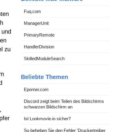
Fuq.com
nten
ch
ManagerUnit
n und
PrimaryRemote
ren
HandlerDivision
l zu
SkilledModuleSearch
im
Beliebte Themen
d
Eporner.com
Discord zeigt beim Teilen des Bildschirms
schwarzen Bildschirm an
,
pfer
Ist Lookmovie.io sicher?
So beheben Sie den Fehler 'Druckertreiber