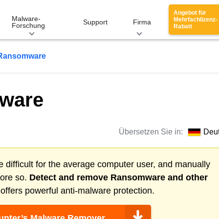
Angebot für
Malware-
Mehrfachlizenz-
Support
Firma
Forschung
Rabatt
Ransomware
ware
Übersetzen Sie in:
Deu
 difficult for the average computer user, and manually
more so.
Detect and remove
Ransomware
and other
ffers powerful anti-malware protection.
nter’s Malware Remover