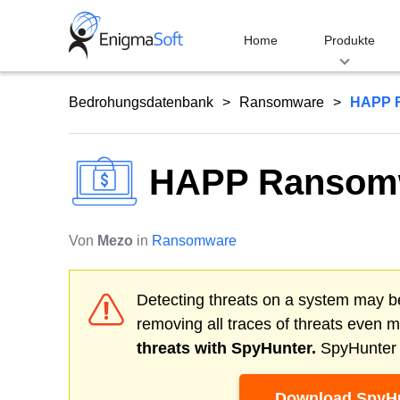
Skip
to
Home
Produkte
content
Bedrohungsdatenbank
Ransomware
HAPP 
HAPP Ransom
Von
Mezo
in
Ransomware
Detecting threats on a system may be
removing all traces of threats even 
threats with SpyHunter.
SpyHunter o
Download SpyHu