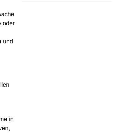
wache
e oder
n und
llen
me in
ven,