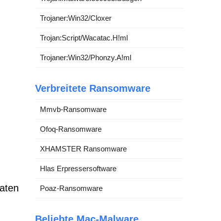
Trojaner:Win32/Cloxer
Trojan:Script/Wacatac.H!ml
Trojaner:Win32/Phonzy.A!ml
Verbreitete Ransomware
Mmvb-Ransomware
Ofoq-Ransomware
XHAMSTER Ransomware
Hlas Erpressersoftware
aten
Poaz-Ransomware
Beliebte Mac-Malware