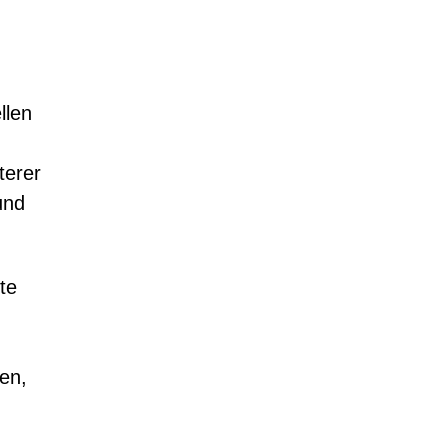
llen
terer
und
te
en,