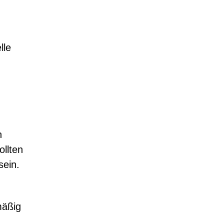
lle
n
llten
sein.
mäßig