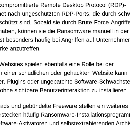
nd kompromittierte Remote Desktop Protocol (RDP)-
rnet nach ungeschützten RDP-Ports, die durch sch
hützt sind. Sobald sie durch Brute-Force-Angriff
 haben, können sie die Ransomware manuell in der
 ist besonders häufig bei Angriffen auf Unternehme
ke anzutreffen.
ebsites spielen ebenfalls eine Rolle bei der
 einer schädlichen oder gehackten Website kann
ser, Plugins oder ungepatchte Software-Schwachste
e sichtbare Benutzerinteraktion zu installieren.
oads und gebündelte Freeware stellen ein weiteres
verstecken häufig Ransomware-Installationsprogram
tware-Aktivatoren und selbstextrahierenden Archi