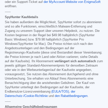
oder ein Support-Ticket auf
der MyAccount-Website von EnigmaSoft
eröffnen.
------
SpyHunter Kaufdetails
Sie haben außerdem die Möglichkeit, SpyHunter sofort zu abonnieren
und so alle Funktionen, einschließlich Malware-Entfernung und
Zugang zu unserem Support über unseren Helpdesk, zu nutzen. Die
Kosten beginnen in der Regel bei
$49.98
halbjährlich (SpyHunter
Basic Windows) bzw.
$79.98
halbjährlich (SpyHunter Pro
Windows/SpyHunter für Mac). Die Preise richten sich nach den
Angebotsunterlagen und den Bedingungen auf der
Registrierungs-/Kaufseite (diese sind Bestandteil dieser Vereinbarung;
die Preise können je nach Land oder Aktion variieren; siehe Details
auf der Kaufseite). Ihr Abonnement
verlängert sich automatisch
zum
jeweils gültigen Standard-Abonnementpreis für denselben Zeitraum
oder wie in den Werbeunterlagen/auf der Kaufseite angegeben,
vorausgesetzt, Sie nutzen das Abonnement durchgehend und ohne
Unterbrechung. Sie erhalten vor Ablauf Ihres Abonnements eine
Benachrichtigung über die anstehenden Gebühren. Der Kauf von
SpyHunter unterliegt den Bedingungen auf der Kaufseite, der
Endbenutzer-Lizenzvereinbarung
(EULA/TOS)
,
der
Datenschutz-/Cookie-Richtlinie
und
den Rabattbedingungen
.
------
Allgemeine Geschäftsbedingungen