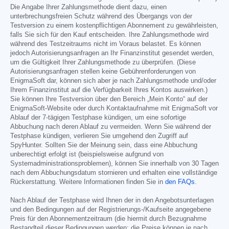
Die Angabe Ihrer Zahlungsmethode dient dazu, einen
unterbrechungsfreien Schutz während des Übergangs von der
Testversion zu einem kostenpflichtigen Abonnement zu gewährleisten,
falls Sie sich für den Kauf entscheiden. Ihre Zahlungsmethode wird
während des Testzeitraums nicht im Voraus belastet. Es können
jedoch Autorisierungsanfragen an Ihr Finanzinstitut gesendet werden,
um die Gültigkeit Ihrer Zahlungsmethode zu überprüfen. (Diese
Autorisierungsanfragen stellen keine Gebührenforderungen von
EnigmaSoft dar, können sich aber je nach Zahlungsmethode und/oder
Ihrem Finanzinstitut auf die Verfügbarkeit Ihres Kontos auswirken.)
Sie können Ihre Testversion über den Bereich „Mein Konto“ auf der
EnigmaSoft-Website oder durch Kontaktaufnahme mit EnigmaSoft vor
Ablauf der 7-tägigen Testphase kündigen, um eine sofortige
Abbuchung nach deren Ablauf zu vermeiden. Wenn Sie während der
Testphase kündigen, verlieren Sie umgehend den Zugriff auf
SpyHunter. Sollten Sie der Meinung sein, dass eine Abbuchung
unberechtigt erfolgt ist (beispielsweise aufgrund von
Systemadministrationsproblemen), können Sie innerhalb von 30 Tagen
nach dem Abbuchungsdatum stornieren und erhalten eine vollständige
Rückerstattung. Weitere Informationen finden Sie in
den FAQs
.
Nach Ablauf der Testphase wird Ihnen der in den Angebotsunterlagen
und den Bedingungen auf der Registrierungs-/Kaufseite angegebene
Preis für den Abonnementzeitraum (die hiermit durch Bezugnahme
Bestandteil dieser Bedingungen werden; die Preise können je nach