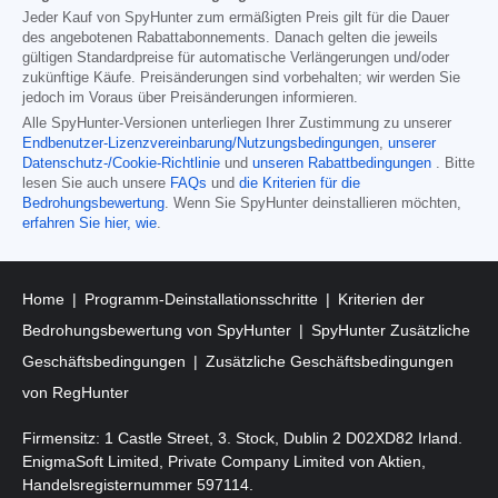
Jeder Kauf von SpyHunter zum ermäßigten Preis gilt für die Dauer
des angebotenen Rabattabonnements. Danach gelten die jeweils
gültigen Standardpreise für automatische Verlängerungen und/oder
zukünftige Käufe. Preisänderungen sind vorbehalten; wir werden Sie
jedoch im Voraus über Preisänderungen informieren.
Alle SpyHunter-Versionen unterliegen Ihrer Zustimmung zu unserer
Endbenutzer-Lizenzvereinbarung/Nutzungsbedingungen
,
unserer
Datenschutz-/Cookie-Richtlinie
und
unseren Rabattbedingungen
. Bitte
lesen Sie auch unsere
FAQs
und
die Kriterien für die
Bedrohungsbewertung
. Wenn Sie SpyHunter deinstallieren möchten,
erfahren Sie hier, wie
.
Home
Programm-Deinstallationsschritte
Kriterien der
Bedrohungsbewertung von SpyHunter
SpyHunter Zusätzliche
Geschäftsbedingungen
Zusätzliche Geschäftsbedingungen
von RegHunter
Firmensitz: 1 Castle Street, 3. Stock, Dublin 2 D02XD82 Irland.
EnigmaSoft Limited, Private Company Limited von Aktien,
Handelsregisternummer 597114.