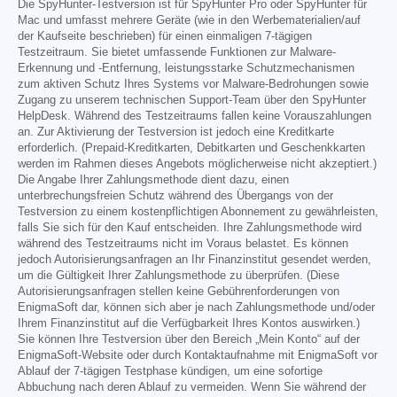
Die SpyHunter-Testversion ist für SpyHunter Pro oder SpyHunter für
Mac und umfasst mehrere Geräte (wie in den Werbematerialien/auf
der Kaufseite beschrieben) für einen einmaligen 7-tägigen
Testzeitraum. Sie bietet umfassende Funktionen zur Malware-
Erkennung und -Entfernung, leistungsstarke Schutzmechanismen
zum aktiven Schutz Ihres Systems vor Malware-Bedrohungen sowie
Zugang zu unserem technischen Support-Team über den SpyHunter
HelpDesk. Während des Testzeitraums fallen keine Vorauszahlungen
an. Zur Aktivierung der Testversion ist jedoch eine Kreditkarte
erforderlich. (Prepaid-Kreditkarten, Debitkarten und Geschenkkarten
werden im Rahmen dieses Angebots möglicherweise nicht akzeptiert.)
Die Angabe Ihrer Zahlungsmethode dient dazu, einen
unterbrechungsfreien Schutz während des Übergangs von der
Testversion zu einem kostenpflichtigen Abonnement zu gewährleisten,
falls Sie sich für den Kauf entscheiden. Ihre Zahlungsmethode wird
während des Testzeitraums nicht im Voraus belastet. Es können
jedoch Autorisierungsanfragen an Ihr Finanzinstitut gesendet werden,
um die Gültigkeit Ihrer Zahlungsmethode zu überprüfen. (Diese
Autorisierungsanfragen stellen keine Gebührenforderungen von
EnigmaSoft dar, können sich aber je nach Zahlungsmethode und/oder
Ihrem Finanzinstitut auf die Verfügbarkeit Ihres Kontos auswirken.)
Sie können Ihre Testversion über den Bereich „Mein Konto“ auf der
EnigmaSoft-Website oder durch Kontaktaufnahme mit EnigmaSoft vor
Ablauf der 7-tägigen Testphase kündigen, um eine sofortige
Abbuchung nach deren Ablauf zu vermeiden. Wenn Sie während der