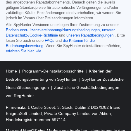
des angebotenen Rabattabonnements. Danach gelten die jeweils
gültigen Standardpreise für automatische Verlängerungen und/oder
zukünftige Käufe. Preisänderungen sind vorbehalten; wir werden Sie
jedoch im Voraus über Preisänderungen informieren.
Alle SpyHunter-Versionen unterliegen Ihrer Zustimmung zu unserer
Endbenutzer-Lizenzvereinbarung/Nutzungsbedingungen
,
unserer
Datenschutz-/Cookie-Richtlinie
und
unseren Rabattbedingungen
. Bitte
lesen Sie auch unsere
FAQs
und
die Kriterien für die
Bedrohungsbewertung
. Wenn Sie SpyHunter deinstallieren möchten,
erfahren Sie hier, wie
.
Home
Programm-Deinstallationsschritte
Kriterien der
Bedrohungsbewertung von SpyHunter
SpyHunter Zusätzliche
Geschäftsbedingungen
Zusätzliche Geschäftsbedingungen
von RegHunter
Firmensitz: 1 Castle Street, 3. Stock, Dublin 2 D02XD82 Irland.
EnigmaSoft Limited, Private Company Limited von Aktien,
Handelsregisternummer 597114.
Mac und MacOS sind Marken von Apple Inc., eingetragen in den