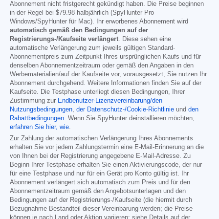
Abonnement nicht fristgerecht gekündigt haben. Die Preise beginnen
in der Regel bei
$79.98
halbjährlich (SpyHunter Pro
Windows/SpyHunter für Mac). Ihr erworbenes Abonnement wird
automatisch gemäß den Bedingungen auf der
Registrierungs-/Kaufseite verlängert
. Diese sehen eine
automatische Verlängerung zum jeweils gültigen Standard-
Abonnementpreis zum Zeitpunkt Ihres ursprünglichen Kaufs und für
denselben Abonnementzeitraum oder gemäß den Angaben in den
Werbematerialien/auf der Kaufseite vor, vorausgesetzt, Sie nutzen Ihr
Abonnement durchgehend. Weitere Informationen finden Sie auf der
Kaufseite. Die Testphase unterliegt diesen Bedingungen, Ihrer
Zustimmung zur
Endbenutzer-Lizenzvereinbarung/den
Nutzungsbedingungen
,
der Datenschutz-/Cookie-Richtlinie
und
den
Rabattbedingungen
. Wenn Sie SpyHunter deinstallieren möchten,
erfahren Sie hier, wie
.
Zur Zahlung der automatischen Verlängerung Ihres Abonnements
erhalten Sie vor jedem Zahlungstermin eine E-Mail-Erinnerung an die
von Ihnen bei der Registrierung angegebene E-Mail-Adresse. Zu
Beginn Ihrer Testphase erhalten Sie einen Aktivierungscode, der nur
für eine Testphase und nur für ein Gerät pro Konto gültig ist. Ihr
Abonnement verlängert sich automatisch zum Preis und für den
Abonnementzeitraum gemäß den Angebotsunterlagen und den
Bedingungen auf der Registrierungs-/Kaufseite (die hiermit durch
Bezugnahme Bestandteil dieser Vereinbarung werden; die Preise
können je nach Land oder Aktion variieren; siehe Details auf der