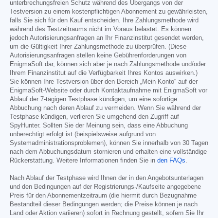
unterbrechungsfreien Schutz während des Übergangs von der
Testversion zu einem kostenpflichtigen Abonnement zu gewährleisten,
falls Sie sich für den Kauf entscheiden. Ihre Zahlungsmethode wird
während des Testzeitraums nicht im Voraus belastet. Es können
jedoch Autorisierungsanfragen an Ihr Finanzinstitut gesendet werden,
um die Gültigkeit Ihrer Zahlungsmethode zu überprüfen. (Diese
Autorisierungsanfragen stellen keine Gebührenforderungen von
EnigmaSoft dar, können sich aber je nach Zahlungsmethode und/oder
Ihrem Finanzinstitut auf die Verfügbarkeit Ihres Kontos auswirken.)
Sie können Ihre Testversion über den Bereich „Mein Konto“ auf der
EnigmaSoft-Website oder durch Kontaktaufnahme mit EnigmaSoft vor
Ablauf der 7-tägigen Testphase kündigen, um eine sofortige
Abbuchung nach deren Ablauf zu vermeiden. Wenn Sie während der
Testphase kündigen, verlieren Sie umgehend den Zugriff auf
SpyHunter. Sollten Sie der Meinung sein, dass eine Abbuchung
unberechtigt erfolgt ist (beispielsweise aufgrund von
Systemadministrationsproblemen), können Sie innerhalb von 30 Tagen
nach dem Abbuchungsdatum stornieren und erhalten eine vollständige
Rückerstattung. Weitere Informationen finden Sie in
den FAQs
.
Nach Ablauf der Testphase wird Ihnen der in den Angebotsunterlagen
und den Bedingungen auf der Registrierungs-/Kaufseite angegebene
Preis für den Abonnementzeitraum (die hiermit durch Bezugnahme
Bestandteil dieser Bedingungen werden; die Preise können je nach
Land oder Aktion variieren) sofort in Rechnung gestellt, sofern Sie Ihr