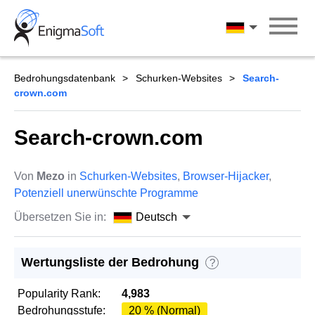
Skip
to
Deutsch
content
Bedrohungsdatenbank
Schurken-Websites
Search-
crown.com
Search-crown.com
Von
Mezo
in
Schurken-Websites
,
Browser-Hijacker
,
Potenziell unerwünschte Programme
Übersetzen Sie in:
Deutsch
Wertungsliste der Bedrohung
?
Popularity Rank:
4,983
Bedrohungsstufe:
20 % (Normal)