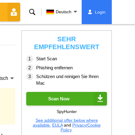
Suche
Deutsch
Login
SEHR
EMPFEHLENSWERT
Start Scan
Phishing entfernen
Schützen und reinigen Sie Ihren
tsch
Mac
Scan Now
SpyHunter
See additional offer below where
available.
EULA
and
Privacy/Cookie
Policy
.