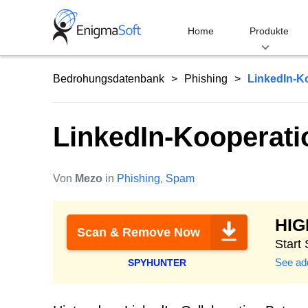
Skip
to
Home
Produkte
content
Bedrohungsdatenbank
Phishing
LinkedIn-K
LinkedIn-Kooperati
Von
Mezo
in
Phishing
,
Spam
HI
Scan & Remove Now
Start
See add
SPYHUNTER