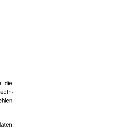
, die
kedIn-
ehlen
daten