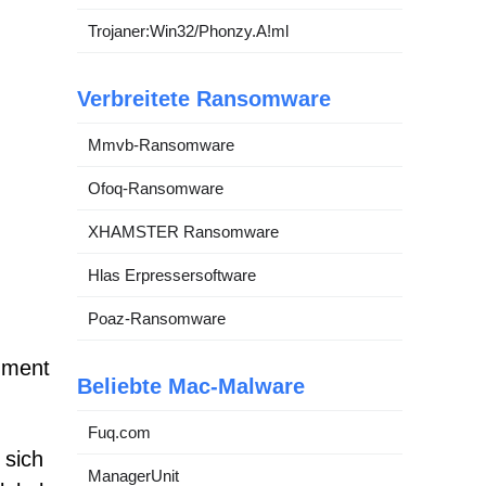
Trojaner:Win32/Phonzy.A!ml
Verbreitete Ransomware
Mmvb-Ransomware
Ofoq-Ransomware
XHAMSTER Ransomware
Hlas Erpressersoftware
Poaz-Ransomware
ument
Beliebte Mac-Malware
Fuq.com
 sich
ManagerUnit