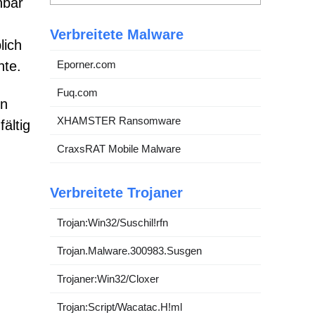
nbar
Verbreitete Malware
lich
Eporner.com
hte.
Fuq.com
en
XHAMSTER Ransomware
ältig
CraxsRAT Mobile Malware
Verbreitete Trojaner
Trojan:Win32/Suschil!rfn
Trojan.Malware.300983.Susgen
Trojaner:Win32/Cloxer
Trojan:Script/Wacatac.H!ml