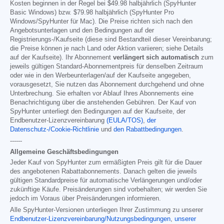
Kosten beginnen in der Regel bei
$49.98
halbjährlich (SpyHunter
Basic Windows) bzw.
$79.98
halbjährlich (SpyHunter Pro
Windows/SpyHunter für Mac). Die Preise richten sich nach den
Angebotsunterlagen und den Bedingungen auf der
Registrierungs-/Kaufseite (diese sind Bestandteil dieser Vereinbarung;
die Preise können je nach Land oder Aktion variieren; siehe Details
auf der Kaufseite). Ihr Abonnement
verlängert sich automatisch
zum
jeweils gültigen Standard-Abonnementpreis für denselben Zeitraum
oder wie in den Werbeunterlagen/auf der Kaufseite angegeben,
vorausgesetzt, Sie nutzen das Abonnement durchgehend und ohne
Unterbrechung. Sie erhalten vor Ablauf Ihres Abonnements eine
Benachrichtigung über die anstehenden Gebühren. Der Kauf von
SpyHunter unterliegt den Bedingungen auf der Kaufseite, der
Endbenutzer-Lizenzvereinbarung
(EULA/TOS)
,
der
Datenschutz-/Cookie-Richtlinie
und
den Rabattbedingungen
.
------
Allgemeine Geschäftsbedingungen
Jeder Kauf von SpyHunter zum ermäßigten Preis gilt für die Dauer
des angebotenen Rabattabonnements. Danach gelten die jeweils
gültigen Standardpreise für automatische Verlängerungen und/oder
zukünftige Käufe. Preisänderungen sind vorbehalten; wir werden Sie
jedoch im Voraus über Preisänderungen informieren.
Alle SpyHunter-Versionen unterliegen Ihrer Zustimmung zu unserer
Endbenutzer-Lizenzvereinbarung/Nutzungsbedingungen
,
unserer