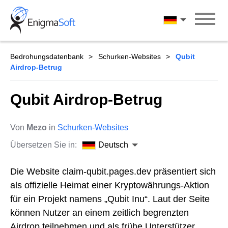
Skip
to
Deutsch
content
Bedrohungsdatenbank
Schurken-Websites
Qubit
Airdrop-Betrug
Qubit Airdrop-Betrug
Von
Mezo
in
Schurken-Websites
Übersetzen Sie in:
Deutsch
Die Website claim-qubit.pages.dev präsentiert sich
als offizielle Heimat einer Kryptowährungs-Aktion
für ein Projekt namens „Qubit Inu“. Laut der Seite
können Nutzer an einem zeitlich begrenzten
Airdrop teilnehmen und als frühe Unterstützer