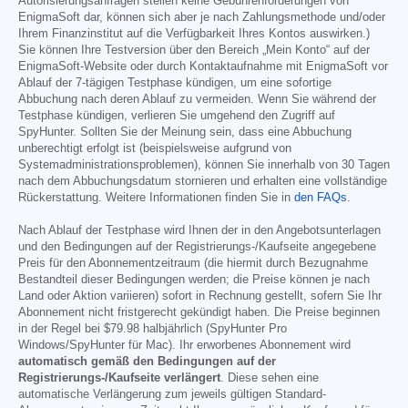
Autorisierungsanfragen stellen keine Gebührenforderungen von
EnigmaSoft dar, können sich aber je nach Zahlungsmethode und/oder
Ihrem Finanzinstitut auf die Verfügbarkeit Ihres Kontos auswirken.)
Sie können Ihre Testversion über den Bereich „Mein Konto“ auf der
EnigmaSoft-Website oder durch Kontaktaufnahme mit EnigmaSoft vor
Ablauf der 7-tägigen Testphase kündigen, um eine sofortige
Abbuchung nach deren Ablauf zu vermeiden. Wenn Sie während der
Testphase kündigen, verlieren Sie umgehend den Zugriff auf
SpyHunter. Sollten Sie der Meinung sein, dass eine Abbuchung
unberechtigt erfolgt ist (beispielsweise aufgrund von
Systemadministrationsproblemen), können Sie innerhalb von 30 Tagen
nach dem Abbuchungsdatum stornieren und erhalten eine vollständige
Rückerstattung. Weitere Informationen finden Sie in
den FAQs
.
Nach Ablauf der Testphase wird Ihnen der in den Angebotsunterlagen
und den Bedingungen auf der Registrierungs-/Kaufseite angegebene
Preis für den Abonnementzeitraum (die hiermit durch Bezugnahme
Bestandteil dieser Bedingungen werden; die Preise können je nach
Land oder Aktion variieren) sofort in Rechnung gestellt, sofern Sie Ihr
Abonnement nicht fristgerecht gekündigt haben. Die Preise beginnen
in der Regel bei
$79.98
halbjährlich (SpyHunter Pro
Windows/SpyHunter für Mac). Ihr erworbenes Abonnement wird
automatisch gemäß den Bedingungen auf der
Registrierungs-/Kaufseite verlängert
. Diese sehen eine
automatische Verlängerung zum jeweils gültigen Standard-