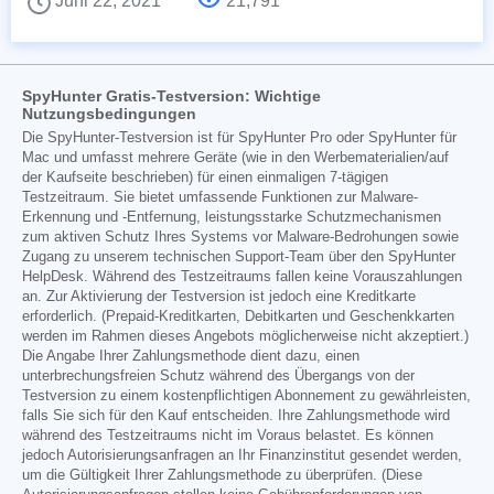
Juni 22, 2021
21,791
SpyHunter Gratis-Testversion: Wichtige
Nutzungsbedingungen
Die SpyHunter-Testversion ist für SpyHunter Pro oder SpyHunter für
Mac und umfasst mehrere Geräte (wie in den Werbematerialien/auf
der Kaufseite beschrieben) für einen einmaligen 7-tägigen
Testzeitraum. Sie bietet umfassende Funktionen zur Malware-
Erkennung und -Entfernung, leistungsstarke Schutzmechanismen
zum aktiven Schutz Ihres Systems vor Malware-Bedrohungen sowie
Zugang zu unserem technischen Support-Team über den SpyHunter
HelpDesk. Während des Testzeitraums fallen keine Vorauszahlungen
an. Zur Aktivierung der Testversion ist jedoch eine Kreditkarte
erforderlich. (Prepaid-Kreditkarten, Debitkarten und Geschenkkarten
werden im Rahmen dieses Angebots möglicherweise nicht akzeptiert.)
Die Angabe Ihrer Zahlungsmethode dient dazu, einen
unterbrechungsfreien Schutz während des Übergangs von der
Testversion zu einem kostenpflichtigen Abonnement zu gewährleisten,
falls Sie sich für den Kauf entscheiden. Ihre Zahlungsmethode wird
während des Testzeitraums nicht im Voraus belastet. Es können
jedoch Autorisierungsanfragen an Ihr Finanzinstitut gesendet werden,
um die Gültigkeit Ihrer Zahlungsmethode zu überprüfen. (Diese