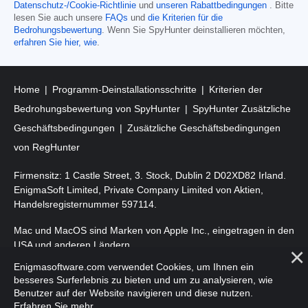
Datenschutz-/Cookie-Richtlinie
und
unseren Rabattbedingungen
. Bitte
lesen Sie auch unsere
FAQs
und
die Kriterien für die
Bedrohungsbewertung
. Wenn Sie SpyHunter deinstallieren möchten,
erfahren Sie hier, wie
.
Home
Programm-Deinstallationsschritte
Kriterien der
Bedrohungsbewertung von SpyHunter
SpyHunter Zusätzliche
Geschäftsbedingungen
Zusätzliche Geschäftsbedingungen
von RegHunter
Firmensitz: 1 Castle Street, 3. Stock, Dublin 2 D02XD82 Irland.
EnigmaSoft Limited, Private Company Limited von Aktien,
Handelsregisternummer 597114.
Mac und MacOS sind Marken von Apple Inc., eingetragen in den
USA und anderen Ländern.
Enigmasoftware.com verwendet Cookies, um Ihnen ein
Copyright 2016-
2026
. EnigmaSoft Ltd. Alle Rechte vorbehalten.
besseres Surferlebnis zu bieten und um zu analysieren, wie
Benutzer auf der Website navigieren und diese nutzen.
Erfahren Sie mehr
.