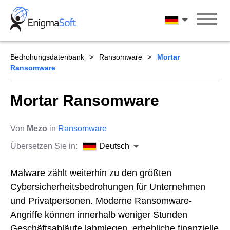
Skip
to
Deutsch
content
Bedrohungsdatenbank
Ransomware
Mortar
Ransomware
Mortar Ransomware
Von
Mezo
in
Ransomware
Übersetzen Sie in:
Deutsch
Malware zählt weiterhin zu den größten
Cybersicherheitsbedrohungen für Unternehmen
und Privatpersonen. Moderne Ransomware-
Angriffe können innerhalb weniger Stunden
Geschäftsabläufe lahmlegen, erhebliche finanzielle