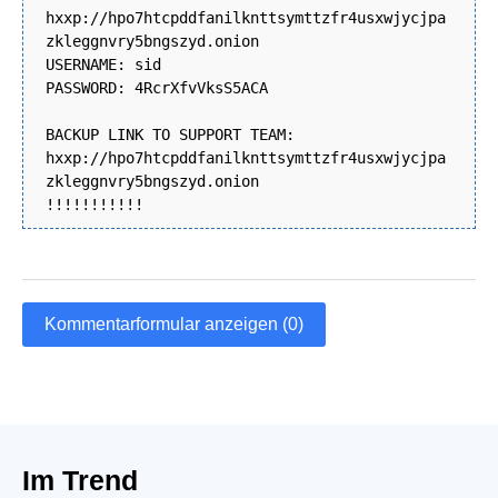
hxxp://hpo7htcpddfanilknttsymttzfr4usxwjycjpa
zkleggnvry5bngszyd.onion
USERNAME: sid
PASSWORD: 4RcrXfvVksS5ACA
BACKUP LINK TO SUPPORT TEAM:
hxxp://hpo7htcpddfanilknttsymttzfr4usxwjycjpa
zkleggnvry5bngszyd.onion
!!!!!!!!!!!
Kommentarformular anzeigen (0)
Im Trend