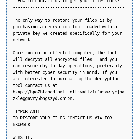
| How to contact us to get your files back?
---------------------------------------------
The only way to restore your files is by
purchasing a decryption tool loaded with a
private key we created specifically for your
network.
Once run on an effected computer, the tool
will decrypt all encrypted files - and you
can resume day-to-day operations, preferably
with better cyber security in mind. If you
are interested in purchasing the decryption
tool contact us at
hxxp://hpo7htcpddfanilknttsymttzfr4usxwjycjpa
zkleggnvry5bngszyd.onion.
!IMPORTANT!
TO RESTORE YOUR FILES CONTACT US VIA TOR
BROWSER
WEBSITE: