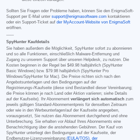
Sollten Sie Fragen oder Probleme haben, können Sie den EnigmaSoft-
Support per E-Mail unter
support@enigmasoftware.com
kontaktieren
oder ein Support-Ticket auf
der MyAccount-Website von EnigmaSoft
eröffnen.
------
SpyHunter Kaufdetails
Sie haben außerdem die Möglichkeit, SpyHunter sofort zu abonnieren
und so alle Funktionen, einschließlich Malware-Entfernung und
Zugang zu unserem Support über unseren Helpdesk, zu nutzen. Die
Kosten beginnen in der Regel bei
$49.98
halbjährlich (SpyHunter
Basic Windows) bzw.
$79.98
halbjährlich (SpyHunter Pro
Windows/SpyHunter für Mac). Die Preise richten sich nach den
Angebotsunterlagen und den Bedingungen auf der
Registrierungs-/Kaufseite (diese sind Bestandteil dieser Vereinbarung;
die Preise können je nach Land oder Aktion variieren; siehe Details
auf der Kaufseite). Ihr Abonnement
verlängert sich automatisch
zum
jeweils gültigen Standard-Abonnementpreis für denselben Zeitraum
oder wie in den Werbeunterlagen/auf der Kaufseite angegeben,
vorausgesetzt, Sie nutzen das Abonnement durchgehend und ohne
Unterbrechung. Sie erhalten vor Ablauf Ihres Abonnements eine
Benachrichtigung über die anstehenden Gebühren. Der Kauf von
SpyHunter unterliegt den Bedingungen auf der Kaufseite, der
Endbenutzer-Lizenzvereinbarung
(EULA/TOS)
,
der