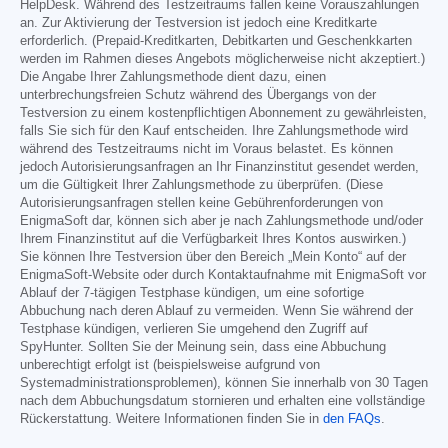
HelpDesk. Während des Testzeitraums fallen keine Vorauszahlungen
an. Zur Aktivierung der Testversion ist jedoch eine Kreditkarte
erforderlich. (Prepaid-Kreditkarten, Debitkarten und Geschenkkarten
werden im Rahmen dieses Angebots möglicherweise nicht akzeptiert.)
Die Angabe Ihrer Zahlungsmethode dient dazu, einen
unterbrechungsfreien Schutz während des Übergangs von der
Testversion zu einem kostenpflichtigen Abonnement zu gewährleisten,
falls Sie sich für den Kauf entscheiden. Ihre Zahlungsmethode wird
während des Testzeitraums nicht im Voraus belastet. Es können
jedoch Autorisierungsanfragen an Ihr Finanzinstitut gesendet werden,
um die Gültigkeit Ihrer Zahlungsmethode zu überprüfen. (Diese
Autorisierungsanfragen stellen keine Gebührenforderungen von
EnigmaSoft dar, können sich aber je nach Zahlungsmethode und/oder
Ihrem Finanzinstitut auf die Verfügbarkeit Ihres Kontos auswirken.)
Sie können Ihre Testversion über den Bereich „Mein Konto“ auf der
EnigmaSoft-Website oder durch Kontaktaufnahme mit EnigmaSoft vor
Ablauf der 7-tägigen Testphase kündigen, um eine sofortige
Abbuchung nach deren Ablauf zu vermeiden. Wenn Sie während der
Testphase kündigen, verlieren Sie umgehend den Zugriff auf
SpyHunter. Sollten Sie der Meinung sein, dass eine Abbuchung
unberechtigt erfolgt ist (beispielsweise aufgrund von
Systemadministrationsproblemen), können Sie innerhalb von 30 Tagen
nach dem Abbuchungsdatum stornieren und erhalten eine vollständige
Rückerstattung. Weitere Informationen finden Sie in
den FAQs
.