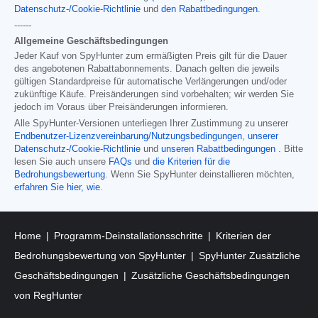
Datenschutz-/Cookie-Richtlinie
und
den Rabattbedingungen
.
------
Allgemeine Geschäftsbedingungen
Jeder Kauf von SpyHunter zum ermäßigten Preis gilt für die Dauer
des angebotenen Rabattabonnements. Danach gelten die jeweils
gültigen Standardpreise für automatische Verlängerungen und/oder
zukünftige Käufe. Preisänderungen sind vorbehalten; wir werden Sie
jedoch im Voraus über Preisänderungen informieren.
Alle SpyHunter-Versionen unterliegen Ihrer Zustimmung zu unserer
Endbenutzer-Lizenzvereinbarung/Nutzungsbedingungen
,
unserer
Datenschutz-/Cookie-Richtlinie
und
unseren Rabattbedingungen
. Bitte
lesen Sie auch unsere
FAQs
und
die Kriterien für die
Bedrohungsbewertung
. Wenn Sie SpyHunter deinstallieren möchten,
erfahren Sie hier, wie
.
Home
Programm-Deinstallationsschritte
Kriterien der
Bedrohungsbewertung von SpyHunter
SpyHunter Zusätzliche
Geschäftsbedingungen
Zusätzliche Geschäftsbedingungen
von RegHunter