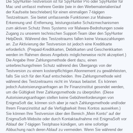
Die SpyHunter-Testversion ist für SpyHunter Pro oder SpyHunter für
Mac und umfasst mehrere Geräte (wie in den Werbematerialien/auf
der Kaufseite beschrieben) für einen einmaligen 7-tägigen
Testzeitraum. Sie bietet umfassende Funktionen zur Malware-
Erkennung und -Entfernung, leistungsstarke Schutzmechanismen
zum aktiven Schutz Ihres Systems vor Malware-Bedrohungen sowie
Zugang zu unserem technischen Support-Team über den SpyHunter
HelpDesk. Während des Testzeitraums fallen keine Vorauszahlungen
an. Zur Aktivierung der Testversion ist jedoch eine Kreditkarte
erforderlich. (Prepaid-Kreditkarten, Debitkarten und Geschenkkarten
werden im Rahmen dieses Angebots möglicherweise nicht akzeptiert.)
Die Angabe Ihrer Zahlungsmethode dient dazu, einen
unterbrechungsfreien Schutz während des Übergangs von der
Testversion zu einem kostenpflichtigen Abonnement zu gewährleisten,
falls Sie sich für den Kauf entscheiden. Ihre Zahlungsmethode wird
während des Testzeitraums nicht im Voraus belastet. Es können
jedoch Autorisierungsanfragen an Ihr Finanzinstitut gesendet werden,
um die Gültigkeit Ihrer Zahlungsmethode zu überprüfen. (Diese
Autorisierungsanfragen stellen keine Gebührenforderungen von
EnigmaSoft dar, können sich aber je nach Zahlungsmethode und/oder
Ihrem Finanzinstitut auf die Verfügbarkeit Ihres Kontos auswirken.)
Sie können Ihre Testversion über den Bereich „Mein Konto“ auf der
EnigmaSoft-Website oder durch Kontaktaufnahme mit EnigmaSoft vor
Ablauf der 7-tägigen Testphase kündigen, um eine sofortige
Abbuchung nach deren Ablauf zu vermeiden. Wenn Sie während der