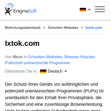
Skip
to
Deutsch
content
Bedrohungsdatenbank
Schurken-Websites
Ixtok.com
Ixtok.com
Von
Mezo
in
Schurken-Websites
,
Browser-Hijacker
,
Potenziell unerwünschte Programme
Übersetzen Sie in:
Deutsch
Der Schutz Ihres Geräts vor aufdringlichen und
potenziell unerwünschten Programmen (PUPs) ist
unerlässlich für den Erhalt Ihrer Privatsphäre, die
Sicherheit und eine zuverlässige Browserleistung.
Viele Nutzer verbinden Cyberbedrohungen zwar