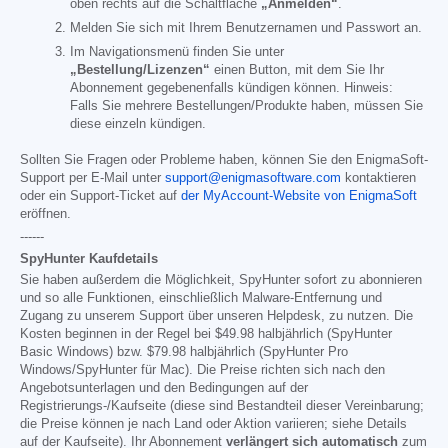
oben rechts auf die Schaltfläche
„Anmelden“
.
Melden Sie sich mit Ihrem Benutzernamen und Passwort an.
Im Navigationsmenü finden Sie unter
„Bestellung/Lizenzen“
einen Button, mit dem Sie Ihr
Abonnement gegebenenfalls kündigen können. Hinweis:
Falls Sie mehrere Bestellungen/Produkte haben, müssen Sie
diese einzeln kündigen.
Sollten Sie Fragen oder Probleme haben, können Sie den EnigmaSoft-
Support per E-Mail unter
support@enigmasoftware.com
kontaktieren
oder ein Support-Ticket auf
der MyAccount-Website von EnigmaSoft
eröffnen.
------
SpyHunter Kaufdetails
Sie haben außerdem die Möglichkeit, SpyHunter sofort zu abonnieren
und so alle Funktionen, einschließlich Malware-Entfernung und
Zugang zu unserem Support über unseren Helpdesk, zu nutzen. Die
Kosten beginnen in der Regel bei
$49.98
halbjährlich (SpyHunter
Basic Windows) bzw.
$79.98
halbjährlich (SpyHunter Pro
Windows/SpyHunter für Mac). Die Preise richten sich nach den
Angebotsunterlagen und den Bedingungen auf der
Registrierungs-/Kaufseite (diese sind Bestandteil dieser Vereinbarung;
die Preise können je nach Land oder Aktion variieren; siehe Details
auf der Kaufseite). Ihr Abonnement
verlängert sich automatisch
zum