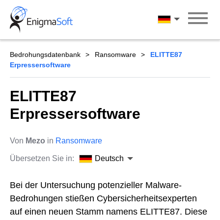
Skip
to
Deutsch
content
Bedrohungsdatenbank
Ransomware
ELITTE87
Erpressersoftware
ELITTE87
Erpressersoftware
Von
Mezo
in
Ransomware
Übersetzen Sie in:
Deutsch
Bei der Untersuchung potenzieller Malware-
Bedrohungen stießen Cybersicherheitsexperten
auf einen neuen Stamm namens ELITTE87. Diese