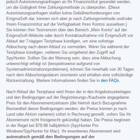
jedoch Autorisierungsanfragen an Ihr Finanzinstitut gesendet werden,
um die Gültigkeit Ihrer Zahlungsmethode zu überprüfen. (Diese
Autorisierungsanfragen stellen keine Gebührenforderungen von
EnigmaSoft dar, können sich aber je nach Zahlungsmethode und/oder
Ihrem Finanzinstitut auf die Verfügbarkeit Ihres Kontos auswirken.)
Sie können Ihre Testversion über den Bereich „Mein Konto“ auf der
EnigmaSoft-Website oder durch Kontaktaufnahme mit EnigmaSoft vor
Ablauf der 7-tägigen Testphase kündigen, um eine sofortige
Abbuchung nach deren Ablauf zu vermeiden. Wenn Sie während der
Testphase kündigen, verlieren Sie umgehend den Zugriff auf
SpyHunter. Sollten Sie der Meinung sein, dass eine Abbuchung
unberechtigt erfolgt ist (beispielsweise aufgrund von
Systemadministrationsproblemen), können Sie innerhalb von 30 Tagen
nach dem Abbuchungsdatum stornieren und erhalten eine vollständige
Rückerstattung. Weitere Informationen finden Sie in
den FAQs
.
Nach Ablauf der Testphase wird Ihnen der in den Angebotsunterlagen
und den Bedingungen auf der Registrierungs-/Kaufseite angegebene
Preis für den Abonnementzeitraum (die hiermit durch Bezugnahme
Bestandteil dieser Bedingungen werden; die Preise können je nach
Land oder Aktion variieren) sofort in Rechnung gestellt, sofern Sie Ihr
Abonnement nicht fristgerecht gekündigt haben. Die Preise beginnen
in der Regel bei
$79.98
halbjährlich (SpyHunter Pro
Windows/SpyHunter für Mac). Ihr erworbenes Abonnement wird
automatisch gemäß den Bedingungen auf der