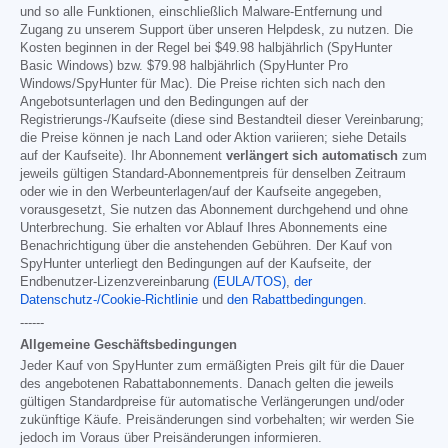
und so alle Funktionen, einschließlich Malware-Entfernung und
Zugang zu unserem Support über unseren Helpdesk, zu nutzen. Die
Kosten beginnen in der Regel bei
$49.98
halbjährlich (SpyHunter
Basic Windows) bzw.
$79.98
halbjährlich (SpyHunter Pro
Windows/SpyHunter für Mac). Die Preise richten sich nach den
Angebotsunterlagen und den Bedingungen auf der
Registrierungs-/Kaufseite (diese sind Bestandteil dieser Vereinbarung;
die Preise können je nach Land oder Aktion variieren; siehe Details
auf der Kaufseite). Ihr Abonnement
verlängert sich automatisch
zum
jeweils gültigen Standard-Abonnementpreis für denselben Zeitraum
oder wie in den Werbeunterlagen/auf der Kaufseite angegeben,
vorausgesetzt, Sie nutzen das Abonnement durchgehend und ohne
Unterbrechung. Sie erhalten vor Ablauf Ihres Abonnements eine
Benachrichtigung über die anstehenden Gebühren. Der Kauf von
SpyHunter unterliegt den Bedingungen auf der Kaufseite, der
Endbenutzer-Lizenzvereinbarung
(EULA/TOS)
,
der
Datenschutz-/Cookie-Richtlinie
und
den Rabattbedingungen
.
------
Allgemeine Geschäftsbedingungen
Jeder Kauf von SpyHunter zum ermäßigten Preis gilt für die Dauer
des angebotenen Rabattabonnements. Danach gelten die jeweils
gültigen Standardpreise für automatische Verlängerungen und/oder
zukünftige Käufe. Preisänderungen sind vorbehalten; wir werden Sie
jedoch im Voraus über Preisänderungen informieren.