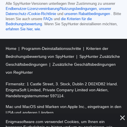
Alle SpyHunter-Versionen unterliegen Ihrer Zustimmung zu unserer
Endbenutzer-Lizenzvereinbarung/Nutzungsbedingungen
,
unserer
Datenschutz-/Cookie-Richtlinie
und
unseren Rabattbedingungen
. Bitte
lesen Sie auch unsere
FAQs
und
die Kriterien für die
Bedrohungsbewertung
. Wenn Sie SpyHunter deinstallieren möchten,
erfahren Sie hier, wie
.
Home
Programm-Deinstallationsschritte
Kriterien der
Bedrohungsbewertung von SpyHunter
SpyHunter Zusätzliche
Geschäftsbedingungen
Zusätzliche Geschäftsbedingungen
von RegHunter
Firmensitz: 1 Castle Street, 3. Stock, Dublin 2 D02XD82 Irland.
EnigmaSoft Limited, Private Company Limited von Aktien,
Handelsregisternummer 597114.
Mac und MacOS sind Marken von Apple Inc., eingetragen in den
USA und anderen Ländern.
Enigmasoftware.com verwendet Cookies, um Ihnen ein
Copyright 2016-2026. EnigmaSoft Ltd. Alle Rechte vorbehalten.