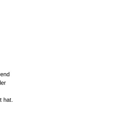
rend
der
 hat.