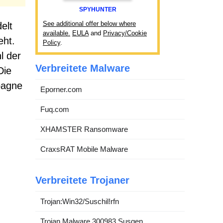
SPYHUNTER
See additional offer below where
elt
available.
EULA
and
Privacy/Cookie
eht.
Policy
.
l der
Verbreitete Malware
Die
pagne
Eporner.com
Fuq.com
XHAMSTER Ransomware
CraxsRAT Mobile Malware
Verbreitete Trojaner
Trojan:Win32/Suschil!rfn
Trojan.Malware.300983.Susgen