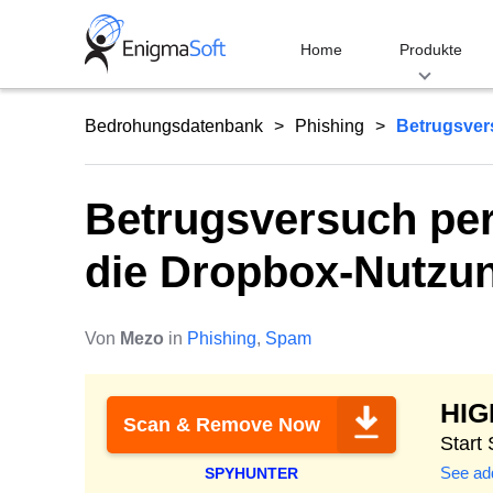
Skip
to
Home
Produkte
content
Bedrohungsdatenbank
Phishing
Betrugsvers
Betrugsversuch per
die Dropbox-Nutzu
Von
Mezo
in
Phishing
,
Spam
HI
Scan & Remove Now
Start
See add
SPYHUNTER