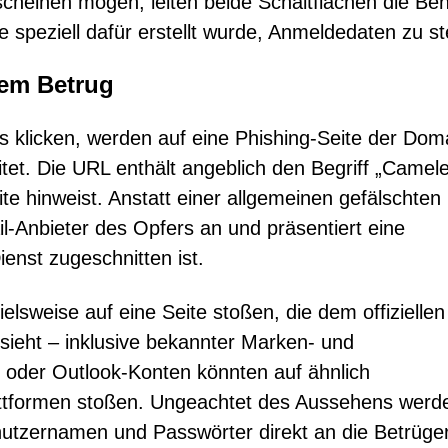
cheinen mögen, leiten beide Schaltflächen die Be
e speziell dafür erstellt wurde, Anmeldedaten zu st
dem Betrug
ks klicken, werden auf eine Phishing-Seite der Dom
tet. Die URL enthält angeblich den Begriff „Camel
e hinweist. Anstatt einer allgemeinen gefälschten
l-Anbieter des Opfers an und präsentiert eine
ienst zugeschnitten ist.
lsweise auf eine Seite stoßen, die dem offiziellen
sieht – inklusive bekannter Marken- und
oder Outlook-Konten könnten auf ähnlich
tformen stoßen. Ungeachtet des Aussehens werd
nutzernamen und Passwörter direkt an die Betrüge