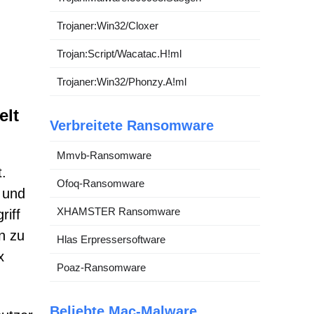
Trojaner:Win32/Cloxer
Trojan:Script/Wacatac.H!ml
Trojaner:Win32/Phonzy.A!ml
elt
Verbreitete Ransomware
Mmvb-Ransomware
.
Ofoq-Ransomware
 und
XHAMSTER Ransomware
riff
n zu
Hlas Erpressersoftware
x
Poaz-Ransomware
Beliebte Mac-Malware