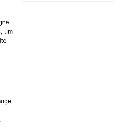
agne
s, um
lte
änge
.