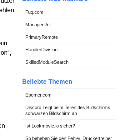
nutzer
ehlen.
Fuq.com
ManagerUnit
PrimaryRemote
ain
HandlerDivision
eon“,
SkilledModuleSearch
Beliebte Themen
Eporner.com
Discord zeigt beim Teilen des Bildschirms
schwarzen Bildschirm an
en
Ist Lookmovie.io sicher?
r
So beheben Sie den Fehler 'Druckertreiber