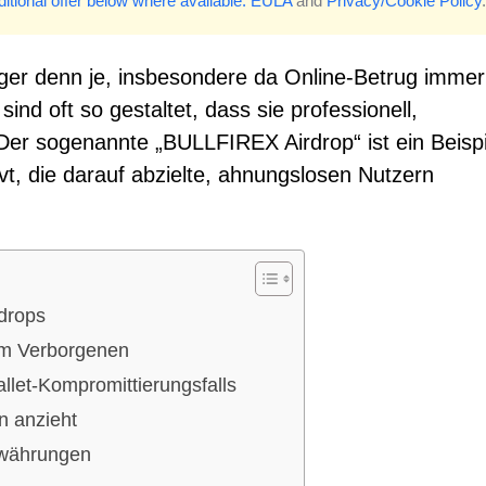
itional offer below where available.
EULA
and
Privacy/Cookie Policy
.
tiger denn je, insbesondere da Online-Betrug immer
sind oft so gestaltet, dass sie professionell,
 Der sogenannte „BULLFIREX Airdrop“ ist ein Beispi
vt, die darauf abzielte, ahnungslosen Nutzern
drops
 im Verborgenen
allet-Kompromittierungsfalls
n anzieht
owährungen