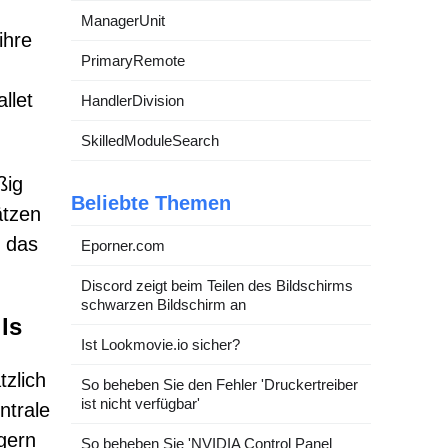
ManagerUnit
ihre
PrimaryRemote
llet
HandlerDivision
SkilledModuleSearch
ßig
Beliebte Themen
ätzen
r das
Eporner.com
Discord zeigt beim Teilen des Bildschirms
schwarzen Bildschirm an
ls
Ist Lookmovie.io sicher?
zlich
So beheben Sie den Fehler 'Druckertreiber
ist nicht verfügbar'
ntrale
gern
So beheben Sie 'NVIDIA Control Panel