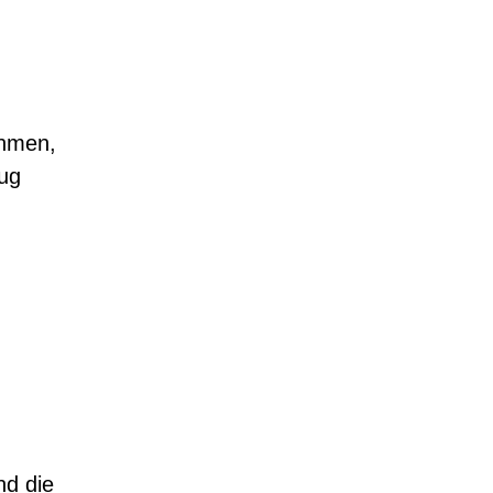
ehmen,
rug
nd die