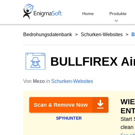
Skip
to
Home
Produkte
content
Bedrohungsdatenbank
Schurken-Websites
B
BULLFIREX Ai
Von
Mezo
in
Schurken-Websites
WI
Scan & Remove Now
EN
SPYHUNTER
Start
clean