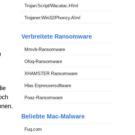
Trojan:Script/Wacatac.H!ml
Trojaner:Win32/Phonzy.A!ml
Verbreitete Ransomware
Mmvb-Ransomware
n
Ofoq-Ransomware
XHAMSTER Ransomware
Hlas Erpressersoftware
die
och
Poaz-Ransomware
onen.
Beliebte Mac-Malware
Fuq.com