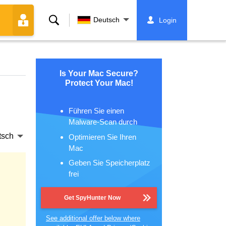
Suche
Deutsch
Login
Is Your Mac Secure?
Protect Your Mac!
Führen Sie einen
Malware-Scan durch
tsch
Optimieren Sie Ihren
Mac
Geben Sie Speicherplatz
frei
Get SpyHunter Now
See additional offer below where