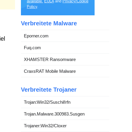
available.
EULA
and
Privacy/Cookie
Policy
.
Verbreitete Malware
Eporner.com
el
Fuq.com
XHAMSTER Ransomware
CraxsRAT Mobile Malware
Verbreitete Trojaner
Trojan:Win32/Suschil!rfn
Trojan.Malware.300983.Susgen
Trojaner:Win32/Cloxer