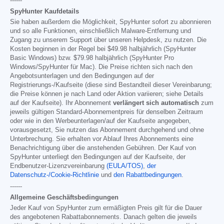
------
SpyHunter Kaufdetails
Sie haben außerdem die Möglichkeit, SpyHunter sofort zu abonnieren
und so alle Funktionen, einschließlich Malware-Entfernung und
Zugang zu unserem Support über unseren Helpdesk, zu nutzen. Die
Kosten beginnen in der Regel bei
$49.98
halbjährlich (SpyHunter
Basic Windows) bzw.
$79.98
halbjährlich (SpyHunter Pro
Windows/SpyHunter für Mac). Die Preise richten sich nach den
Angebotsunterlagen und den Bedingungen auf der
Registrierungs-/Kaufseite (diese sind Bestandteil dieser Vereinbarung;
die Preise können je nach Land oder Aktion variieren; siehe Details
auf der Kaufseite). Ihr Abonnement
verlängert sich automatisch
zum
jeweils gültigen Standard-Abonnementpreis für denselben Zeitraum
oder wie in den Werbeunterlagen/auf der Kaufseite angegeben,
vorausgesetzt, Sie nutzen das Abonnement durchgehend und ohne
Unterbrechung. Sie erhalten vor Ablauf Ihres Abonnements eine
Benachrichtigung über die anstehenden Gebühren. Der Kauf von
SpyHunter unterliegt den Bedingungen auf der Kaufseite, der
Endbenutzer-Lizenzvereinbarung
(EULA/TOS)
,
der
Datenschutz-/Cookie-Richtlinie
und
den Rabattbedingungen
.
------
Allgemeine Geschäftsbedingungen
Jeder Kauf von SpyHunter zum ermäßigten Preis gilt für die Dauer
des angebotenen Rabattabonnements. Danach gelten die jeweils