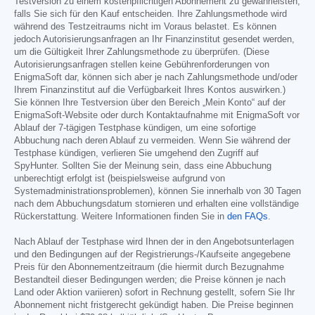
Testversion zu einem kostenpflichtigen Abonnement zu gewährleisten,
falls Sie sich für den Kauf entscheiden. Ihre Zahlungsmethode wird
während des Testzeitraums nicht im Voraus belastet. Es können
jedoch Autorisierungsanfragen an Ihr Finanzinstitut gesendet werden,
um die Gültigkeit Ihrer Zahlungsmethode zu überprüfen. (Diese
Autorisierungsanfragen stellen keine Gebührenforderungen von
EnigmaSoft dar, können sich aber je nach Zahlungsmethode und/oder
Ihrem Finanzinstitut auf die Verfügbarkeit Ihres Kontos auswirken.)
Sie können Ihre Testversion über den Bereich „Mein Konto“ auf der
EnigmaSoft-Website oder durch Kontaktaufnahme mit EnigmaSoft vor
Ablauf der 7-tägigen Testphase kündigen, um eine sofortige
Abbuchung nach deren Ablauf zu vermeiden. Wenn Sie während der
Testphase kündigen, verlieren Sie umgehend den Zugriff auf
SpyHunter. Sollten Sie der Meinung sein, dass eine Abbuchung
unberechtigt erfolgt ist (beispielsweise aufgrund von
Systemadministrationsproblemen), können Sie innerhalb von 30 Tagen
nach dem Abbuchungsdatum stornieren und erhalten eine vollständige
Rückerstattung. Weitere Informationen finden Sie in
den FAQs
.
Nach Ablauf der Testphase wird Ihnen der in den Angebotsunterlagen
und den Bedingungen auf der Registrierungs-/Kaufseite angegebene
Preis für den Abonnementzeitraum (die hiermit durch Bezugnahme
Bestandteil dieser Bedingungen werden; die Preise können je nach
Land oder Aktion variieren) sofort in Rechnung gestellt, sofern Sie Ihr
Abonnement nicht fristgerecht gekündigt haben. Die Preise beginnen