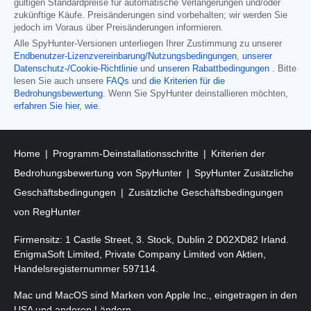
gültigen Standardpreise für automatische Verlängerungen und/oder
zukünftige Käufe. Preisänderungen sind vorbehalten; wir werden Sie
jedoch im Voraus über Preisänderungen informieren.
Alle SpyHunter-Versionen unterliegen Ihrer Zustimmung zu unserer
Endbenutzer-Lizenzvereinbarung/Nutzungsbedingungen
,
unserer
Datenschutz-/Cookie-Richtlinie
und
unseren Rabattbedingungen
. Bitte
lesen Sie auch unsere
FAQs
und
die Kriterien für die
Bedrohungsbewertung
. Wenn Sie SpyHunter deinstallieren möchten,
erfahren Sie hier, wie
.
Home
Programm-Deinstallationsschritte
Kriterien der
Bedrohungsbewertung von SpyHunter
SpyHunter Zusätzliche
Geschäftsbedingungen
Zusätzliche Geschäftsbedingungen
von RegHunter
Firmensitz: 1 Castle Street, 3. Stock, Dublin 2 D02XD82 Irland.
EnigmaSoft Limited, Private Company Limited von Aktien,
Handelsregisternummer 597114.
Mac und MacOS sind Marken von Apple Inc., eingetragen in den
USA und anderen Ländern.