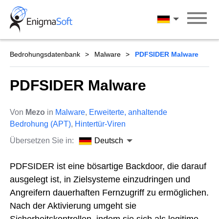
Skip
to
Deutsch
content
Bedrohungsdatenbank
Malware
PDFSIDER Malware
PDFSIDER Malware
Von
Mezo
in
Malware
,
Erweiterte, anhaltende
Bedrohung (APT)
,
Hintertür-Viren
Übersetzen Sie in:
Deutsch
PDFSIDER ist eine bösartige Backdoor, die darauf
ausgelegt ist, in Zielsysteme einzudringen und
Angreifern dauerhaften Fernzugriff zu ermöglichen.
Nach der Aktivierung umgeht sie
Sicherheitskontrollen, indem sie sich als legitime