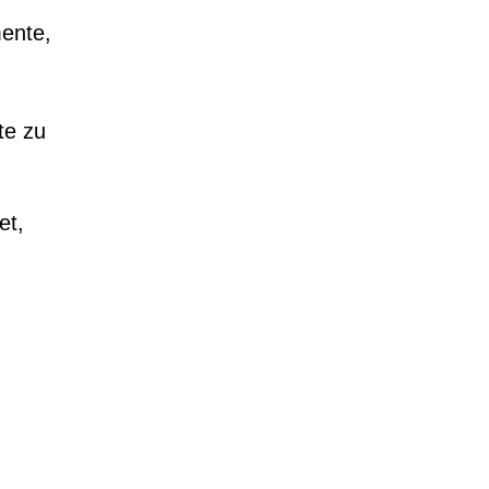
mente,
te zu
et,