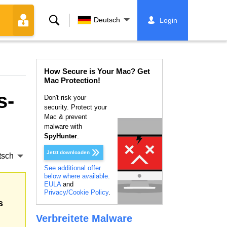
Suche
Deutsch
Login
How Secure is Your Mac? Get
Mac Protection!
s-
Don't risk your
security. Protect your
Mac & prevent
malware with
SpyHunter
.
Jetzt downloaden
tsch
See additional offer
below where available.
EULA
and
Privacy/Cookie Policy
.
s
Verbreitete Malware