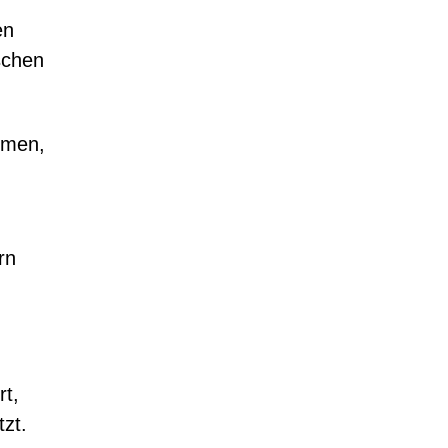
en
schen
hmen,
rn
rt,
zt.