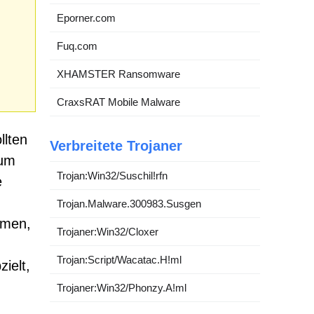
Eporner.com
Fuq.com
XHAMSTER Ransomware
CraxsRAT Mobile Malware
llten
Verbreitete Trojaner
 um
Trojan:Win32/Suschil!rfn
e
Trojan.Malware.300983.Susgen
mmen,
Trojaner:Win32/Cloxer
Trojan:Script/Wacatac.H!ml
ielt,
Trojaner:Win32/Phonzy.A!ml