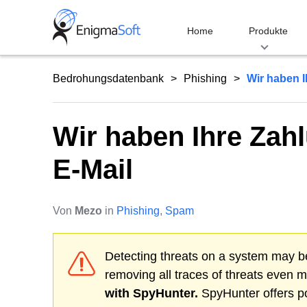
Skip
to
Home
Produkte
content
Bedrohungsdatenbank
Phishing
Wir haben I
Wir haben Ihre Zahl
E-Mail
Von
Mezo
in
Phishing
,
Spam
Detecting threats on a system may be
removing all traces of threats even 
with SpyHunter.
SpyHunter offers po