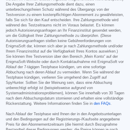
Die Angabe Ihrer Zahlungsmethode dient dazu, einen
unterbrechungsfreien Schutz während des Übergangs von der
Testversion zu einem kostenpflichtigen Abonnement zu gewährleisten,
falls Sie sich für den Kauf entscheiden. Ihre Zahlungsmethode wird
während des Testzeitraums nicht im Voraus belastet. Es können
jedoch Autorisierungsanfragen an Ihr Finanzinstitut gesendet werden,
um die Gültigkeit Ihrer Zahlungsmethode zu überprüfen. (Diese
Autorisierungsanfragen stellen keine Gebührenforderungen von
EnigmaSoft dar, können sich aber je nach Zahlungsmethode und/oder
Ihrem Finanzinstitut auf die Verfügbarkeit Ihres Kontos auswirken.)
Sie können Ihre Testversion über den Bereich „Mein Konto“ auf der
EnigmaSoft-Website oder durch Kontaktaufnahme mit EnigmaSoft vor
Ablauf der 7-tägigen Testphase kündigen, um eine sofortige
Abbuchung nach deren Ablauf zu vermeiden. Wenn Sie während der
Testphase kündigen, verlieren Sie umgehend den Zugriff auf
SpyHunter. Sollten Sie der Meinung sein, dass eine Abbuchung
unberechtigt erfolgt ist (beispielsweise aufgrund von
Systemadministrationsproblemen), können Sie innerhalb von 30 Tagen
nach dem Abbuchungsdatum stornieren und erhalten eine vollständige
Rückerstattung. Weitere Informationen finden Sie in
den FAQs
.
Nach Ablauf der Testphase wird Ihnen der in den Angebotsunterlagen
und den Bedingungen auf der Registrierungs-/Kaufseite angegebene
Preis für den Abonnementzeitraum (die hiermit durch Bezugnahme
Bestandteil dieser Bedingungen werden; die Preise können je nach