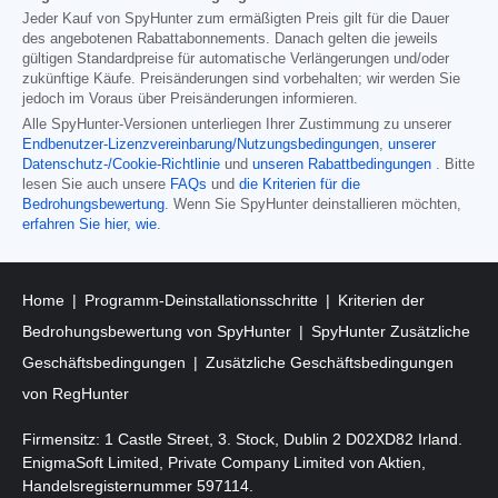
Jeder Kauf von SpyHunter zum ermäßigten Preis gilt für die Dauer
des angebotenen Rabattabonnements. Danach gelten die jeweils
gültigen Standardpreise für automatische Verlängerungen und/oder
zukünftige Käufe. Preisänderungen sind vorbehalten; wir werden Sie
jedoch im Voraus über Preisänderungen informieren.
Alle SpyHunter-Versionen unterliegen Ihrer Zustimmung zu unserer
Endbenutzer-Lizenzvereinbarung/Nutzungsbedingungen
,
unserer
Datenschutz-/Cookie-Richtlinie
und
unseren Rabattbedingungen
. Bitte
lesen Sie auch unsere
FAQs
und
die Kriterien für die
Bedrohungsbewertung
. Wenn Sie SpyHunter deinstallieren möchten,
erfahren Sie hier, wie
.
Home
Programm-Deinstallationsschritte
Kriterien der
Bedrohungsbewertung von SpyHunter
SpyHunter Zusätzliche
Geschäftsbedingungen
Zusätzliche Geschäftsbedingungen
von RegHunter
Firmensitz: 1 Castle Street, 3. Stock, Dublin 2 D02XD82 Irland.
EnigmaSoft Limited, Private Company Limited von Aktien,
Handelsregisternummer 597114.