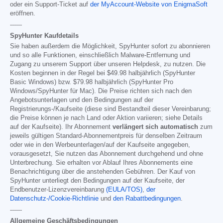
oder ein Support-Ticket auf
der MyAccount-Website von EnigmaSoft
eröffnen.
------
SpyHunter Kaufdetails
Sie haben außerdem die Möglichkeit, SpyHunter sofort zu abonnieren
und so alle Funktionen, einschließlich Malware-Entfernung und
Zugang zu unserem Support über unseren Helpdesk, zu nutzen. Die
Kosten beginnen in der Regel bei
$49.98
halbjährlich (SpyHunter
Basic Windows) bzw.
$79.98
halbjährlich (SpyHunter Pro
Windows/SpyHunter für Mac). Die Preise richten sich nach den
Angebotsunterlagen und den Bedingungen auf der
Registrierungs-/Kaufseite (diese sind Bestandteil dieser Vereinbarung;
die Preise können je nach Land oder Aktion variieren; siehe Details
auf der Kaufseite). Ihr Abonnement
verlängert sich automatisch
zum
jeweils gültigen Standard-Abonnementpreis für denselben Zeitraum
oder wie in den Werbeunterlagen/auf der Kaufseite angegeben,
vorausgesetzt, Sie nutzen das Abonnement durchgehend und ohne
Unterbrechung. Sie erhalten vor Ablauf Ihres Abonnements eine
Benachrichtigung über die anstehenden Gebühren. Der Kauf von
SpyHunter unterliegt den Bedingungen auf der Kaufseite, der
Endbenutzer-Lizenzvereinbarung
(EULA/TOS)
,
der
Datenschutz-/Cookie-Richtlinie
und
den Rabattbedingungen
.
------
Allgemeine Geschäftsbedingungen