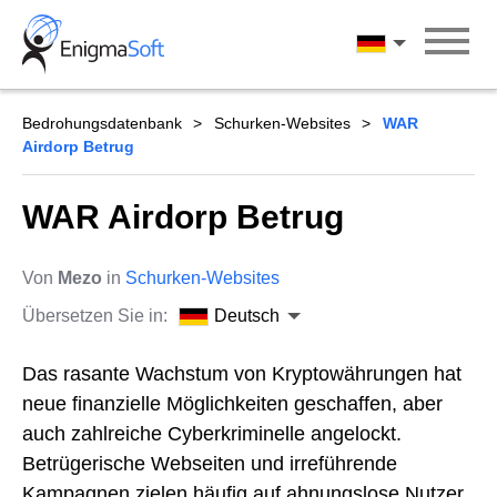
Skip
to
Deutsch
content
Bedrohungsdatenbank
Schurken-Websites
WAR
Airdorp Betrug
WAR Airdorp Betrug
Von
Mezo
in
Schurken-Websites
Übersetzen Sie in:
Deutsch
Das rasante Wachstum von Kryptowährungen hat
neue finanzielle Möglichkeiten geschaffen, aber
auch zahlreiche Cyberkriminelle angelockt.
Betrügerische Webseiten und irreführende
Kampagnen zielen häufig auf ahnungslose Nutzer