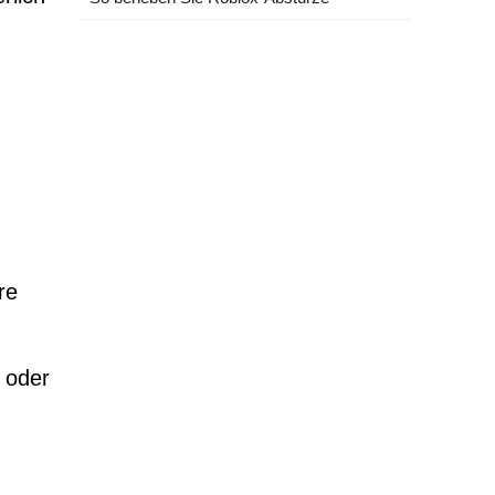
re
 oder