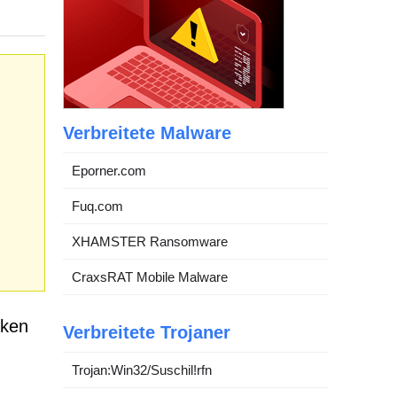
Verbreitete Malware
Eporner.com
Fuq.com
XHAMSTER Ransomware
CraxsRAT Mobile Malware
iken
Verbreitete Trojaner
Trojan:Win32/Suschil!rfn