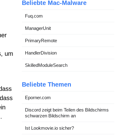
Beliebte Mac-Malware
Fuq.com
ManagerUnit
her
PrimaryRemote
s, um
HandlerDivision
SkilledModuleSearch
Beliebte Themen
 dass
 dass
Eporner.com
in
Discord zeigt beim Teilen des Bildschirms
.
schwarzen Bildschirm an
Ist Lookmovie.io sicher?