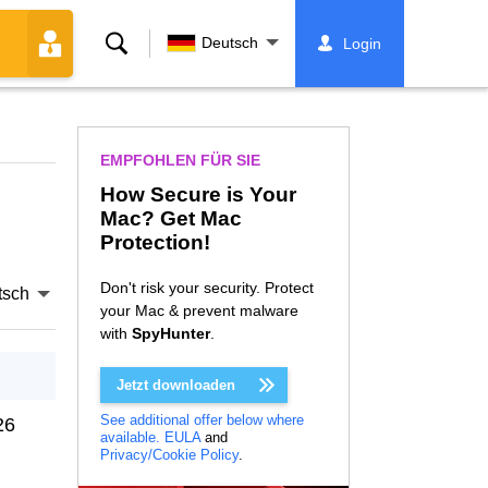
Suche
Deutsch
Login
EMPFOHLEN FÜR SIE
How Secure is Your
Mac? Get Mac
Protection!
Don't risk your security. Protect
tsch
your Mac & prevent malware
with
SpyHunter
.
Jetzt downloaden
See additional offer below where
26
available.
EULA
and
Privacy/Cookie Policy
.