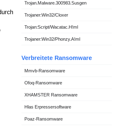
Trojan.Malware.300983.Susgen
durch
Trojaner:Win32/Cloxer
Trojan:Script/Wacatac.H!ml
e
Trojaner:Win32/Phonzy.A!ml
Verbreitete Ransomware
Mmvb-Ransomware
Ofoq-Ransomware
XHAMSTER Ransomware
Hlas Erpressersoftware
Poaz-Ransomware