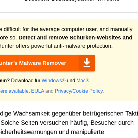
 difficult for the average computer user, and manually
more so.
Detect and remove
Schurken-Websites
and
nter offers powerful anti-malware protection.
nter’s Malware Remover
tem?
Download für
Windows®
und
Mac®
.
ere available.
EULA
and
Privacy/Cookie Policy
.
ändige Wachsamkeit gegenüber betrügerischen Takt
 Solche Seiten versuchen häufig, Besucher durch
Sicherheitswarnungen und manipulierte