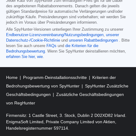
Jeder Kauf von SpyHunter zum ermäßigten Preis gilt für die Dauer
des angebotenen Rabattabonnements. Danach gelten die jeweils
gültigen Standardpreise für automatische Verlängerungen und/oder
zukünftige Käufe. Preisänderungen sind vorbehalten; wir werden Sie
jedoch im Voraus über Preisänderungen informieren.
Alle SpyHunter-Versionen unterliegen Ihrer Zustimmung zu unserer
Endbenutzer-Lizenzvereinbarung/Nutzungsbedingungen
,
unserer
Datenschutz-/Cookie-Richtlinie
und
unseren Rabattbedingungen
. Bitte
lesen Sie auch unsere
FAQs
und
die Kriterien für die
Bedrohungsbewertung
. Wenn Sie SpyHunter deinstallieren möchten,
erfahren Sie hier, wie
.
Home
Programm-Deinstallationsschritte
Kriterien der
Bedrohungsbewertung von SpyHunter
SpyHunter Zusätzliche
Geschäftsbedingungen
Zusätzliche Geschäftsbedingungen
von RegHunter
Firmensitz: 1 Castle Street, 3. Stock, Dublin 2 D02XD82 Irland.
EnigmaSoft Limited, Private Company Limited von Aktien,
Handelsregisternummer 597114.