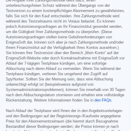
Die Angabe Ihrer Zahlungsmethode dient dazu, einen
unterbrechungsfreien Schutz während des Übergangs von der
Testversion zu einem kostenpflichtigen Abonnement zu gewährleisten,
falls Sie sich für den Kauf entscheiden. Ihre Zahlungsmethode wird
während des Testzeitraums nicht im Voraus belastet. Es können
jedoch Autorisierungsanfragen an Ihr Finanzinstitut gesendet werden,
um die Gültigkeit Ihrer Zahlungsmethode zu überprüfen. (Diese
Autorisierungsanfragen stellen keine Gebührenforderungen von
EnigmaSoft dar, können sich aber je nach Zahlungsmethode und/oder
Ihrem Finanzinstitut auf die Verfügbarkeit Ihres Kontos auswirken.)
Sie können Ihre Testversion über den Bereich „Mein Konto“ auf der
EnigmaSoft-Website oder durch Kontaktaufnahme mit EnigmaSoft vor
Ablauf der 7-tägigen Testphase kündigen, um eine sofortige
Abbuchung nach deren Ablauf zu vermeiden. Wenn Sie während der
Testphase kündigen, verlieren Sie umgehend den Zugriff auf
SpyHunter. Sollten Sie der Meinung sein, dass eine Abbuchung
unberechtigt erfolgt ist (beispielsweise aufgrund von
Systemadministrationsproblemen), können Sie innerhalb von 30 Tagen
nach dem Abbuchungsdatum stornieren und erhalten eine vollständige
Rückerstattung. Weitere Informationen finden Sie in
den FAQs
.
Nach Ablauf der Testphase wird Ihnen der in den Angebotsunterlagen
und den Bedingungen auf der Registrierungs-/Kaufseite angegebene
Preis für den Abonnementzeitraum (die hiermit durch Bezugnahme
Bestandteil dieser Bedingungen werden; die Preise können je nach