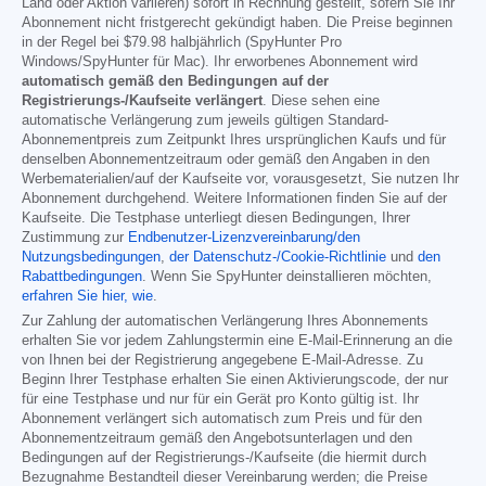
Land oder Aktion variieren) sofort in Rechnung gestellt, sofern Sie Ihr
Abonnement nicht fristgerecht gekündigt haben. Die Preise beginnen
in der Regel bei
$79.98
halbjährlich (SpyHunter Pro
Windows/SpyHunter für Mac). Ihr erworbenes Abonnement wird
automatisch gemäß den Bedingungen auf der
Registrierungs-/Kaufseite verlängert
. Diese sehen eine
automatische Verlängerung zum jeweils gültigen Standard-
Abonnementpreis zum Zeitpunkt Ihres ursprünglichen Kaufs und für
denselben Abonnementzeitraum oder gemäß den Angaben in den
Werbematerialien/auf der Kaufseite vor, vorausgesetzt, Sie nutzen Ihr
Abonnement durchgehend. Weitere Informationen finden Sie auf der
Kaufseite. Die Testphase unterliegt diesen Bedingungen, Ihrer
Zustimmung zur
Endbenutzer-Lizenzvereinbarung/den
Nutzungsbedingungen
,
der Datenschutz-/Cookie-Richtlinie
und
den
Rabattbedingungen
. Wenn Sie SpyHunter deinstallieren möchten,
erfahren Sie hier, wie
.
Zur Zahlung der automatischen Verlängerung Ihres Abonnements
erhalten Sie vor jedem Zahlungstermin eine E-Mail-Erinnerung an die
von Ihnen bei der Registrierung angegebene E-Mail-Adresse. Zu
Beginn Ihrer Testphase erhalten Sie einen Aktivierungscode, der nur
für eine Testphase und nur für ein Gerät pro Konto gültig ist. Ihr
Abonnement verlängert sich automatisch zum Preis und für den
Abonnementzeitraum gemäß den Angebotsunterlagen und den
Bedingungen auf der Registrierungs-/Kaufseite (die hiermit durch
Bezugnahme Bestandteil dieser Vereinbarung werden; die Preise