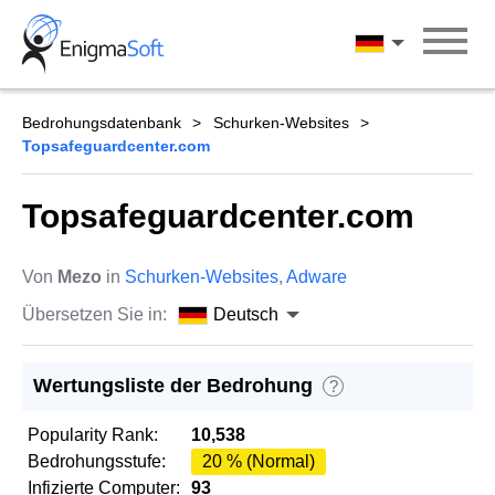
Skip
to
Deutsch
content
Bedrohungsdatenbank
Schurken-Websites
Topsafeguardcenter.com
Topsafeguardcenter.com
Von
Mezo
in
Schurken-Websites
,
Adware
Übersetzen Sie in:
Deutsch
Wertungsliste der Bedrohung
?
Popularity Rank:
10,538
Bedrohungsstufe:
20 % (Normal)
Infizierte Computer:
93