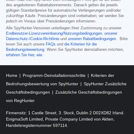
des angebotenen Rabattabonnements. Danach gelten die jeweils
gültigen Standardpreise für automatische Verlängerungen und/oder
zukünftige Käufe. Preisänderungen sind vorbehalten; wir werden Sie
jedoch im Voraus über Preisänderungen informieren.
Alle SpyHunter-Versionen unterliegen Ihrer Zustimmung zu unserer
Endbenutzer-Lizenzvereinbarung/Nutzungsbedingungen
,
unserer
Datenschutz-/Cookie-Richtlinie
und
unseren Rabattbedingungen
. Bitte
lesen Sie auch unsere
FAQs
und
die Kriterien für die
Bedrohungsbewertung
. Wenn Sie SpyHunter deinstallieren möchten,
erfahren Sie hier, wie
.
Home
Programm-Deinstallationsschritte
Kriterien der
Bedrohungsbewertung von SpyHunter
SpyHunter Zusätzliche
Geschäftsbedingungen
Zusätzliche Geschäftsbedingungen
von RegHunter
Firmensitz: 1 Castle Street, 3. Stock, Dublin 2 D02XD82 Irland.
EnigmaSoft Limited, Private Company Limited von Aktien,
Handelsregisternummer 597114.