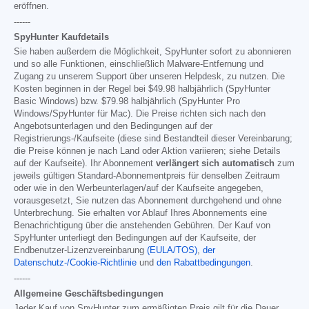
eröffnen.
------
SpyHunter Kaufdetails
Sie haben außerdem die Möglichkeit, SpyHunter sofort zu abonnieren
und so alle Funktionen, einschließlich Malware-Entfernung und
Zugang zu unserem Support über unseren Helpdesk, zu nutzen. Die
Kosten beginnen in der Regel bei
$49.98
halbjährlich (SpyHunter
Basic Windows) bzw.
$79.98
halbjährlich (SpyHunter Pro
Windows/SpyHunter für Mac). Die Preise richten sich nach den
Angebotsunterlagen und den Bedingungen auf der
Registrierungs-/Kaufseite (diese sind Bestandteil dieser Vereinbarung;
die Preise können je nach Land oder Aktion variieren; siehe Details
auf der Kaufseite). Ihr Abonnement
verlängert sich automatisch
zum
jeweils gültigen Standard-Abonnementpreis für denselben Zeitraum
oder wie in den Werbeunterlagen/auf der Kaufseite angegeben,
vorausgesetzt, Sie nutzen das Abonnement durchgehend und ohne
Unterbrechung. Sie erhalten vor Ablauf Ihres Abonnements eine
Benachrichtigung über die anstehenden Gebühren. Der Kauf von
SpyHunter unterliegt den Bedingungen auf der Kaufseite, der
Endbenutzer-Lizenzvereinbarung
(EULA/TOS)
,
der
Datenschutz-/Cookie-Richtlinie
und
den Rabattbedingungen
.
------
Allgemeine Geschäftsbedingungen
Jeder Kauf von SpyHunter zum ermäßigten Preis gilt für die Dauer