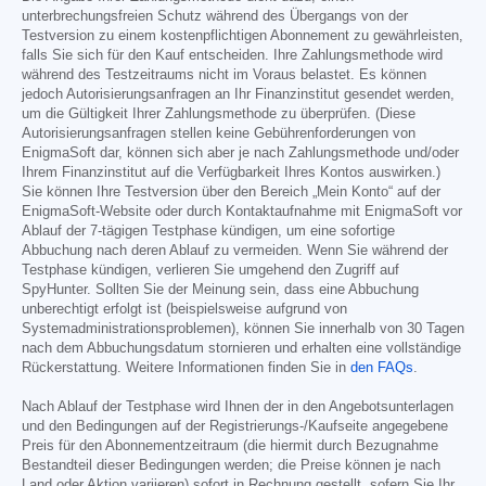
unterbrechungsfreien Schutz während des Übergangs von der
Testversion zu einem kostenpflichtigen Abonnement zu gewährleisten,
falls Sie sich für den Kauf entscheiden. Ihre Zahlungsmethode wird
während des Testzeitraums nicht im Voraus belastet. Es können
jedoch Autorisierungsanfragen an Ihr Finanzinstitut gesendet werden,
um die Gültigkeit Ihrer Zahlungsmethode zu überprüfen. (Diese
Autorisierungsanfragen stellen keine Gebührenforderungen von
EnigmaSoft dar, können sich aber je nach Zahlungsmethode und/oder
Ihrem Finanzinstitut auf die Verfügbarkeit Ihres Kontos auswirken.)
Sie können Ihre Testversion über den Bereich „Mein Konto“ auf der
EnigmaSoft-Website oder durch Kontaktaufnahme mit EnigmaSoft vor
Ablauf der 7-tägigen Testphase kündigen, um eine sofortige
Abbuchung nach deren Ablauf zu vermeiden. Wenn Sie während der
Testphase kündigen, verlieren Sie umgehend den Zugriff auf
SpyHunter. Sollten Sie der Meinung sein, dass eine Abbuchung
unberechtigt erfolgt ist (beispielsweise aufgrund von
Systemadministrationsproblemen), können Sie innerhalb von 30 Tagen
nach dem Abbuchungsdatum stornieren und erhalten eine vollständige
Rückerstattung. Weitere Informationen finden Sie in
den FAQs
.
Nach Ablauf der Testphase wird Ihnen der in den Angebotsunterlagen
und den Bedingungen auf der Registrierungs-/Kaufseite angegebene
Preis für den Abonnementzeitraum (die hiermit durch Bezugnahme
Bestandteil dieser Bedingungen werden; die Preise können je nach
Land oder Aktion variieren) sofort in Rechnung gestellt, sofern Sie Ihr