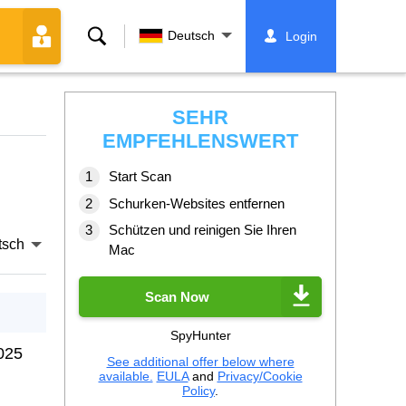
Suche
Deutsch
Login
SEHR
EMPFEHLENSWERT
Start Scan
Schurken-Websites entfernen
Schützen und reinigen Sie Ihren
tsch
Mac
Scan Now
SpyHunter
025
See additional offer below where
available.
EULA
and
Privacy/Cookie
Policy
.