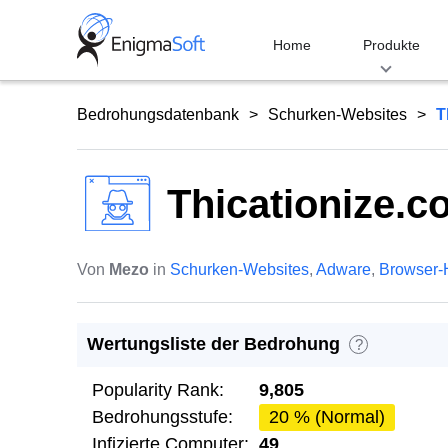
Skip
to
Home
Produkte
content
Bedrohungsdatenbank
Schurken-Websites
T
Thicationize.co
Von
Mezo
in
Schurken-Websites
,
Adware
,
Browser-
Wertungsliste der Bedrohung
?
Popularity Rank:
9,805
Bedrohungsstufe:
20 % (Normal)
Infizierte Computer:
49