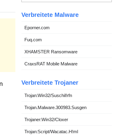
Verbreitete Malware
Eporner.com
Fuq.com
XHAMSTER Ransomware
CraxsRAT Mobile Malware
Verbreitete Trojaner
n
Trojan:Win32/Suschil!rfn
Trojan.Malware.300983.Susgen
Trojaner:Win32/Cloxer
Trojan:Script/Wacatac.H!ml