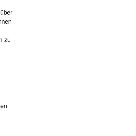
 über
önnen
n zu
ten