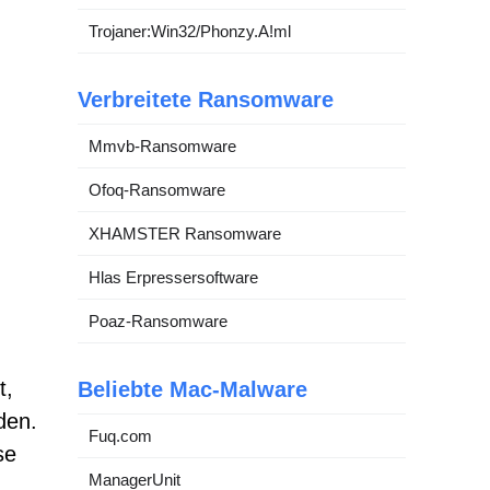
Trojaner:Win32/Phonzy.A!ml
Verbreitete Ransomware
Mmvb-Ransomware
Ofoq-Ransomware
XHAMSTER Ransomware
Hlas Erpressersoftware
Poaz-Ransomware
t,
Beliebte Mac-Malware
den.
Fuq.com
se
ManagerUnit