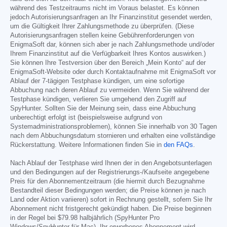
während des Testzeitraums nicht im Voraus belastet. Es können
jedoch Autorisierungsanfragen an Ihr Finanzinstitut gesendet werden,
um die Gültigkeit Ihrer Zahlungsmethode zu überprüfen. (Diese
Autorisierungsanfragen stellen keine Gebührenforderungen von
EnigmaSoft dar, können sich aber je nach Zahlungsmethode und/oder
Ihrem Finanzinstitut auf die Verfügbarkeit Ihres Kontos auswirken.)
Sie können Ihre Testversion über den Bereich „Mein Konto“ auf der
EnigmaSoft-Website oder durch Kontaktaufnahme mit EnigmaSoft vor
Ablauf der 7-tägigen Testphase kündigen, um eine sofortige
Abbuchung nach deren Ablauf zu vermeiden. Wenn Sie während der
Testphase kündigen, verlieren Sie umgehend den Zugriff auf
SpyHunter. Sollten Sie der Meinung sein, dass eine Abbuchung
unberechtigt erfolgt ist (beispielsweise aufgrund von
Systemadministrationsproblemen), können Sie innerhalb von 30 Tagen
nach dem Abbuchungsdatum stornieren und erhalten eine vollständige
Rückerstattung. Weitere Informationen finden Sie in
den FAQs
.
Nach Ablauf der Testphase wird Ihnen der in den Angebotsunterlagen
und den Bedingungen auf der Registrierungs-/Kaufseite angegebene
Preis für den Abonnementzeitraum (die hiermit durch Bezugnahme
Bestandteil dieser Bedingungen werden; die Preise können je nach
Land oder Aktion variieren) sofort in Rechnung gestellt, sofern Sie Ihr
Abonnement nicht fristgerecht gekündigt haben. Die Preise beginnen
in der Regel bei
$79.98
halbjährlich (SpyHunter Pro
Windows/SpyHunter für Mac). Ihr erworbenes Abonnement wird