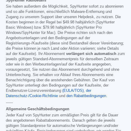
SpyHunter Kaufdetails
Sie haben außerdem die Möglichkeit, SpyHunter sofort zu abonnieren
und so alle Funktionen, einschließlich Malware-Entfernung und
Zugang zu unserem Support über unseren Helpdesk, zu nutzen. Die
Kosten beginnen in der Regel bei
$49.98
halbjährlich (SpyHunter
Basic Windows) bzw.
$79.98
halbjährlich (SpyHunter Pro
Windows/SpyHunter für Mac). Die Preise richten sich nach den
Angebotsunterlagen und den Bedingungen auf der
Registrierungs-/Kaufseite (diese sind Bestandteil dieser Vereinbarung;
die Preise können je nach Land oder Aktion variieren; siehe Details
auf der Kaufseite). Ihr Abonnement
verlängert sich automatisch
zum
jeweils gültigen Standard-Abonnementpreis für denselben Zeitraum
oder wie in den Werbeunterlagen/auf der Kaufseite angegeben,
vorausgesetzt, Sie nutzen das Abonnement durchgehend und ohne
Unterbrechung. Sie erhalten vor Ablauf Ihres Abonnements eine
Benachrichtigung über die anstehenden Gebühren. Der Kauf von
SpyHunter unterliegt den Bedingungen auf der Kaufseite, der
Endbenutzer-Lizenzvereinbarung
(EULA/TOS)
,
der
Datenschutz-/Cookie-Richtlinie
und
den Rabattbedingungen
.
------
Allgemeine Geschäftsbedingungen
Jeder Kauf von SpyHunter zum ermäßigten Preis gilt für die Dauer
des angebotenen Rabattabonnements. Danach gelten die jeweils
gültigen Standardpreise für automatische Verlängerungen und/oder
zukünftige Käufe. Preisänderungen sind vorbehalten; wir werden Sie