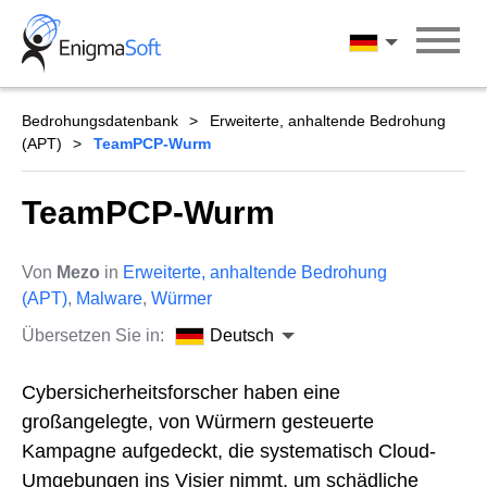
Skip
to
Deutsch
content
Bedrohungsdatenbank
Erweiterte, anhaltende Bedrohung
(APT)
TeamPCP-Wurm
TeamPCP-Wurm
Von
Mezo
in
Erweiterte, anhaltende Bedrohung
(APT)
,
Malware
,
Würmer
Übersetzen Sie in:
Deutsch
Cybersicherheitsforscher haben eine
großangelegte, von Würmern gesteuerte
Kampagne aufgedeckt, die systematisch Cloud-
Umgebungen ins Visier nimmt, um schädliche