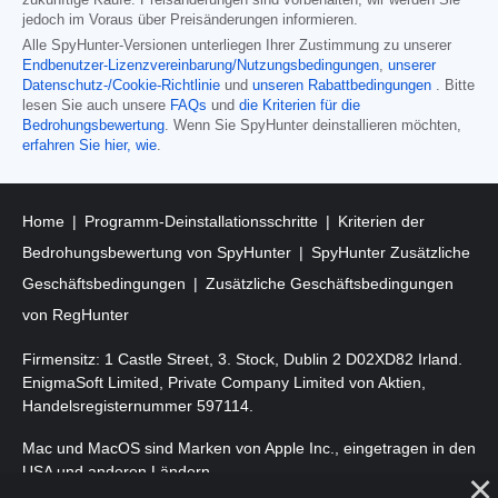
jedoch im Voraus über Preisänderungen informieren.
Alle SpyHunter-Versionen unterliegen Ihrer Zustimmung zu unserer
Endbenutzer-Lizenzvereinbarung/Nutzungsbedingungen
,
unserer
Datenschutz-/Cookie-Richtlinie
und
unseren Rabattbedingungen
. Bitte
lesen Sie auch unsere
FAQs
und
die Kriterien für die
Bedrohungsbewertung
. Wenn Sie SpyHunter deinstallieren möchten,
erfahren Sie hier, wie
.
Home
Programm-Deinstallationsschritte
Kriterien der
Bedrohungsbewertung von SpyHunter
SpyHunter Zusätzliche
Geschäftsbedingungen
Zusätzliche Geschäftsbedingungen
von RegHunter
Firmensitz: 1 Castle Street, 3. Stock, Dublin 2 D02XD82 Irland.
EnigmaSoft Limited, Private Company Limited von Aktien,
Handelsregisternummer 597114.
Mac und MacOS sind Marken von Apple Inc., eingetragen in den
USA und anderen Ländern.