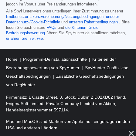
jedoch im Voraus über Preisänderungen informieren.
Alle SpyHunter-Versionen unterliegen Ihrer Zustimmung zu unserer
Endbenutzer-Lizenzvereinbarung/Nutzungsbedingungen
,
unserer
Datenschutz-/Cookie-Richtlinie
und
unseren Rabattbedingungen
. Bitte
lesen Sie auch unsere
FAQs
und
die Kriterien für die
Bedrohungsbewertung
. Wenn Sie SpyHunter deinstallieren möchten,
erfahren Sie hier, wie
.
Home
Programm-Deinstallationsschritte
Kriterien der
Bedrohungsbewertung von SpyHunter
SpyHunter Zusätzliche
Geschäftsbedingungen
Zusätzliche Geschäftsbedingungen
von RegHunter
Firmensitz: 1 Castle Street, 3. Stock, Dublin 2 D02XD82 Irland.
EnigmaSoft Limited, Private Company Limited von Aktien,
Handelsregisternummer 597114.
Mac und MacOS sind Marken von Apple Inc., eingetragen in den
USA und anderen Ländern.