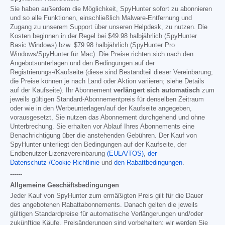
Sie haben außerdem die Möglichkeit, SpyHunter sofort zu abonnieren
und so alle Funktionen, einschließlich Malware-Entfernung und
Zugang zu unserem Support über unseren Helpdesk, zu nutzen. Die
Kosten beginnen in der Regel bei
$49.98
halbjährlich (SpyHunter
Basic Windows) bzw.
$79.98
halbjährlich (SpyHunter Pro
Windows/SpyHunter für Mac). Die Preise richten sich nach den
Angebotsunterlagen und den Bedingungen auf der
Registrierungs-/Kaufseite (diese sind Bestandteil dieser Vereinbarung;
die Preise können je nach Land oder Aktion variieren; siehe Details
auf der Kaufseite). Ihr Abonnement
verlängert sich automatisch
zum
jeweils gültigen Standard-Abonnementpreis für denselben Zeitraum
oder wie in den Werbeunterlagen/auf der Kaufseite angegeben,
vorausgesetzt, Sie nutzen das Abonnement durchgehend und ohne
Unterbrechung. Sie erhalten vor Ablauf Ihres Abonnements eine
Benachrichtigung über die anstehenden Gebühren. Der Kauf von
SpyHunter unterliegt den Bedingungen auf der Kaufseite, der
Endbenutzer-Lizenzvereinbarung
(EULA/TOS)
,
der
Datenschutz-/Cookie-Richtlinie
und
den Rabattbedingungen
.
------
Allgemeine Geschäftsbedingungen
Jeder Kauf von SpyHunter zum ermäßigten Preis gilt für die Dauer
des angebotenen Rabattabonnements. Danach gelten die jeweils
gültigen Standardpreise für automatische Verlängerungen und/oder
zukünftige Käufe. Preisänderungen sind vorbehalten; wir werden Sie