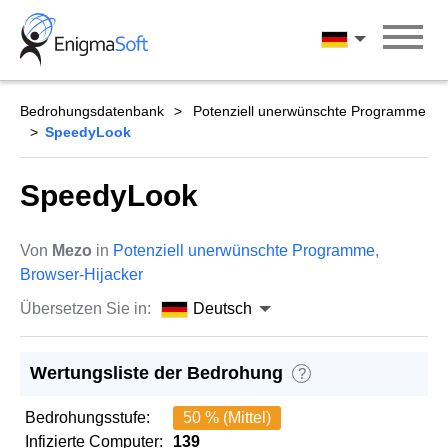
Skip
to
Deutsch
content
Bedrohungsdatenbank
Potenziell unerwünschte Programme
SpeedyLook
SpeedyLook
Von
Mezo
in
Potenziell unerwünschte Programme
,
Browser-Hijacker
Übersetzen Sie in:
Deutsch
Wertungsliste der Bedrohung
?
Bedrohungsstufe:
50 % (Mittel)
Infizierte Computer:
139