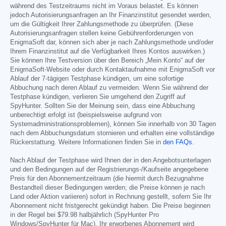
während des Testzeitraums nicht im Voraus belastet. Es können
jedoch Autorisierungsanfragen an Ihr Finanzinstitut gesendet werden,
um die Gültigkeit Ihrer Zahlungsmethode zu überprüfen. (Diese
Autorisierungsanfragen stellen keine Gebührenforderungen von
EnigmaSoft dar, können sich aber je nach Zahlungsmethode und/oder
Ihrem Finanzinstitut auf die Verfügbarkeit Ihres Kontos auswirken.)
Sie können Ihre Testversion über den Bereich „Mein Konto“ auf der
EnigmaSoft-Website oder durch Kontaktaufnahme mit EnigmaSoft vor
Ablauf der 7-tägigen Testphase kündigen, um eine sofortige
Abbuchung nach deren Ablauf zu vermeiden. Wenn Sie während der
Testphase kündigen, verlieren Sie umgehend den Zugriff auf
SpyHunter. Sollten Sie der Meinung sein, dass eine Abbuchung
unberechtigt erfolgt ist (beispielsweise aufgrund von
Systemadministrationsproblemen), können Sie innerhalb von 30 Tagen
nach dem Abbuchungsdatum stornieren und erhalten eine vollständige
Rückerstattung. Weitere Informationen finden Sie in
den FAQs
.
Nach Ablauf der Testphase wird Ihnen der in den Angebotsunterlagen
und den Bedingungen auf der Registrierungs-/Kaufseite angegebene
Preis für den Abonnementzeitraum (die hiermit durch Bezugnahme
Bestandteil dieser Bedingungen werden; die Preise können je nach
Land oder Aktion variieren) sofort in Rechnung gestellt, sofern Sie Ihr
Abonnement nicht fristgerecht gekündigt haben. Die Preise beginnen
in der Regel bei
$79.98
halbjährlich (SpyHunter Pro
Windows/SpyHunter für Mac). Ihr erworbenes Abonnement wird