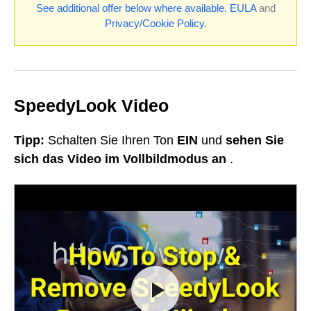
See additional offer below where available.
EULA
and
Privacy/Cookie Policy
.
SpeedyLook Video
Tipp:
Schalten Sie Ihren Ton
EIN
und
sehen Sie
sich das Video im Vollbildmodus an
.