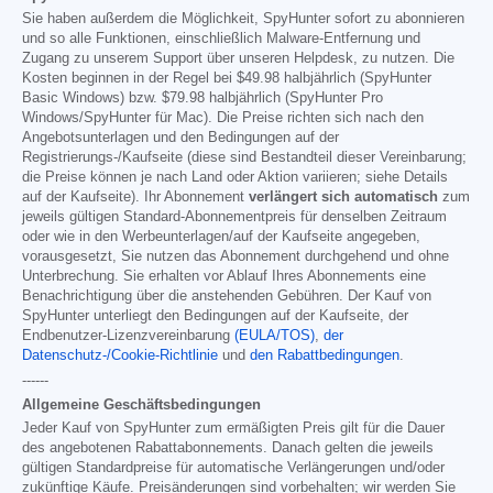
Sie haben außerdem die Möglichkeit, SpyHunter sofort zu abonnieren
und so alle Funktionen, einschließlich Malware-Entfernung und
Zugang zu unserem Support über unseren Helpdesk, zu nutzen. Die
Kosten beginnen in der Regel bei
$49.98
halbjährlich (SpyHunter
Basic Windows) bzw.
$79.98
halbjährlich (SpyHunter Pro
Windows/SpyHunter für Mac). Die Preise richten sich nach den
Angebotsunterlagen und den Bedingungen auf der
Registrierungs-/Kaufseite (diese sind Bestandteil dieser Vereinbarung;
die Preise können je nach Land oder Aktion variieren; siehe Details
auf der Kaufseite). Ihr Abonnement
verlängert sich automatisch
zum
jeweils gültigen Standard-Abonnementpreis für denselben Zeitraum
oder wie in den Werbeunterlagen/auf der Kaufseite angegeben,
vorausgesetzt, Sie nutzen das Abonnement durchgehend und ohne
Unterbrechung. Sie erhalten vor Ablauf Ihres Abonnements eine
Benachrichtigung über die anstehenden Gebühren. Der Kauf von
SpyHunter unterliegt den Bedingungen auf der Kaufseite, der
Endbenutzer-Lizenzvereinbarung
(EULA/TOS)
,
der
Datenschutz-/Cookie-Richtlinie
und
den Rabattbedingungen
.
------
Allgemeine Geschäftsbedingungen
Jeder Kauf von SpyHunter zum ermäßigten Preis gilt für die Dauer
des angebotenen Rabattabonnements. Danach gelten die jeweils
gültigen Standardpreise für automatische Verlängerungen und/oder
zukünftige Käufe. Preisänderungen sind vorbehalten; wir werden Sie