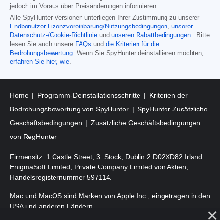
jedoch im Voraus über Preisänderungen informieren.
Alle SpyHunter-Versionen unterliegen Ihrer Zustimmung zu unserer
Endbenutzer-Lizenzvereinbarung/Nutzungsbedingungen
,
unserer
Datenschutz-/Cookie-Richtlinie
und
unseren Rabattbedingungen
. Bitte
lesen Sie auch unsere
FAQs
und
die Kriterien für die
Bedrohungsbewertung
. Wenn Sie SpyHunter deinstallieren möchten,
erfahren Sie hier, wie
.
Home
Programm-Deinstallationsschritte
Kriterien der
Bedrohungsbewertung von SpyHunter
SpyHunter Zusätzliche
Geschäftsbedingungen
Zusätzliche Geschäftsbedingungen
von RegHunter
Firmensitz: 1 Castle Street, 3. Stock, Dublin 2 D02XD82 Irland.
EnigmaSoft Limited, Private Company Limited von Aktien,
Handelsregisternummer 597114.
Mac und MacOS sind Marken von Apple Inc., eingetragen in den
USA und anderen Ländern.