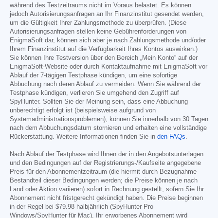
während des Testzeitraums nicht im Voraus belastet. Es können
jedoch Autorisierungsanfragen an Ihr Finanzinstitut gesendet werden,
um die Gültigkeit Ihrer Zahlungsmethode zu überprüfen. (Diese
Autorisierungsanfragen stellen keine Gebührenforderungen von
EnigmaSoft dar, können sich aber je nach Zahlungsmethode und/oder
Ihrem Finanzinstitut auf die Verfügbarkeit Ihres Kontos auswirken.)
Sie können Ihre Testversion über den Bereich „Mein Konto“ auf der
EnigmaSoft-Website oder durch Kontaktaufnahme mit EnigmaSoft vor
Ablauf der 7-tägigen Testphase kündigen, um eine sofortige
Abbuchung nach deren Ablauf zu vermeiden. Wenn Sie während der
Testphase kündigen, verlieren Sie umgehend den Zugriff auf
SpyHunter. Sollten Sie der Meinung sein, dass eine Abbuchung
unberechtigt erfolgt ist (beispielsweise aufgrund von
Systemadministrationsproblemen), können Sie innerhalb von 30 Tagen
nach dem Abbuchungsdatum stornieren und erhalten eine vollständige
Rückerstattung. Weitere Informationen finden Sie in
den FAQs
.
Nach Ablauf der Testphase wird Ihnen der in den Angebotsunterlagen
und den Bedingungen auf der Registrierungs-/Kaufseite angegebene
Preis für den Abonnementzeitraum (die hiermit durch Bezugnahme
Bestandteil dieser Bedingungen werden; die Preise können je nach
Land oder Aktion variieren) sofort in Rechnung gestellt, sofern Sie Ihr
Abonnement nicht fristgerecht gekündigt haben. Die Preise beginnen
in der Regel bei
$79.98
halbjährlich (SpyHunter Pro
Windows/SpyHunter für Mac). Ihr erworbenes Abonnement wird