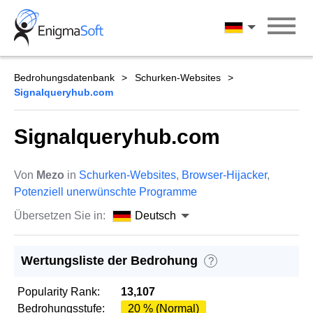
Skip
to
Deutsch
content
Bedrohungsdatenbank
Schurken-Websites
Signalqueryhub.com
Signalqueryhub.com
Von
Mezo
in
Schurken-Websites
,
Browser-Hijacker
,
Potenziell unerwünschte Programme
Übersetzen Sie in:
Deutsch
Wertungsliste der Bedrohung
?
Popularity Rank:
13,107
Bedrohungsstufe:
20 % (Normal)