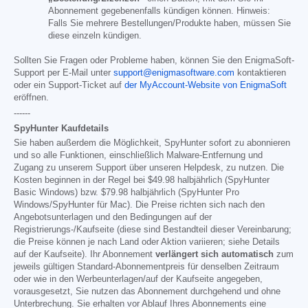
Abonnement gegebenenfalls kündigen können. Hinweis:
Falls Sie mehrere Bestellungen/Produkte haben, müssen Sie
diese einzeln kündigen.
Sollten Sie Fragen oder Probleme haben, können Sie den EnigmaSoft-
Support per E-Mail unter
support@enigmasoftware.com
kontaktieren
oder ein Support-Ticket auf
der MyAccount-Website von EnigmaSoft
eröffnen.
------
SpyHunter Kaufdetails
Sie haben außerdem die Möglichkeit, SpyHunter sofort zu abonnieren
und so alle Funktionen, einschließlich Malware-Entfernung und
Zugang zu unserem Support über unseren Helpdesk, zu nutzen. Die
Kosten beginnen in der Regel bei
$49.98
halbjährlich (SpyHunter
Basic Windows) bzw.
$79.98
halbjährlich (SpyHunter Pro
Windows/SpyHunter für Mac). Die Preise richten sich nach den
Angebotsunterlagen und den Bedingungen auf der
Registrierungs-/Kaufseite (diese sind Bestandteil dieser Vereinbarung;
die Preise können je nach Land oder Aktion variieren; siehe Details
auf der Kaufseite). Ihr Abonnement
verlängert sich automatisch
zum
jeweils gültigen Standard-Abonnementpreis für denselben Zeitraum
oder wie in den Werbeunterlagen/auf der Kaufseite angegeben,
vorausgesetzt, Sie nutzen das Abonnement durchgehend und ohne
Unterbrechung. Sie erhalten vor Ablauf Ihres Abonnements eine