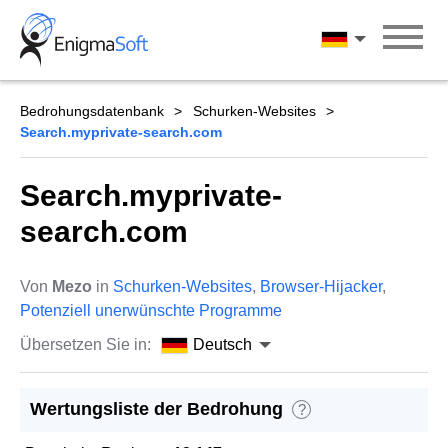
Skip
to
Deutsch
content
Bedrohungsdatenbank
Schurken-Websites
Search.myprivate-search.com
Search.myprivate-
search.com
Von
Mezo
in
Schurken-Websites
,
Browser-Hijacker
,
Potenziell unerwünschte Programme
Übersetzen Sie in:
Deutsch
Wertungsliste der Bedrohung
?