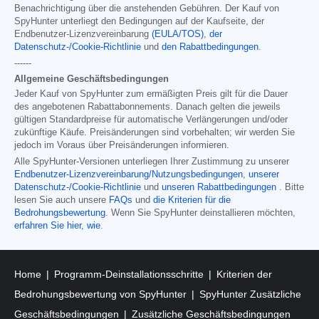
Benachrichtigung über die anstehenden Gebühren. Der Kauf von
SpyHunter unterliegt den Bedingungen auf der Kaufseite, der
Endbenutzer-Lizenzvereinbarung
(EULA/TOS)
,
der
Datenschutz-/Cookie-Richtlinie
und
den Rabattbedingungen
.
------
Allgemeine Geschäftsbedingungen
Jeder Kauf von SpyHunter zum ermäßigten Preis gilt für die Dauer
des angebotenen Rabattabonnements. Danach gelten die jeweils
gültigen Standardpreise für automatische Verlängerungen und/oder
zukünftige Käufe. Preisänderungen sind vorbehalten; wir werden Sie
jedoch im Voraus über Preisänderungen informieren.
Alle SpyHunter-Versionen unterliegen Ihrer Zustimmung zu unserer
Endbenutzer-Lizenzvereinbarung/Nutzungsbedingungen
,
unserer
Datenschutz-/Cookie-Richtlinie
und
unseren Rabattbedingungen
. Bitte
lesen Sie auch unsere
FAQs
und
die Kriterien für die
Bedrohungsbewertung
. Wenn Sie SpyHunter deinstallieren möchten,
erfahren Sie hier, wie
.
Home
Programm-Deinstallationsschritte
Kriterien der
Bedrohungsbewertung von SpyHunter
SpyHunter Zusätzliche
Geschäftsbedingungen
Zusätzliche Geschäftsbedingungen