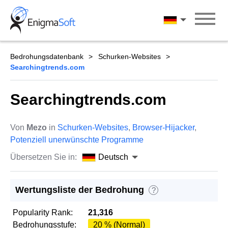
Skip
to
Deutsch
content
Bedrohungsdatenbank
Schurken-Websites
Searchingtrends.com
Searchingtrends.com
Von
Mezo
in
Schurken-Websites
,
Browser-Hijacker
,
Potenziell unerwünschte Programme
Übersetzen Sie in:
Deutsch
Wertungsliste der Bedrohung
?
Popularity Rank:
21,316
Bedrohungsstufe:
20 % (Normal)