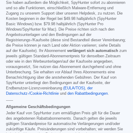
Sie haben außerdem die Möglichkeit, SpyHunter sofort zu abonnieren
und so alle Funktionen, einschließlich Malware-Entfernung und
Zugang zu unserem Support über unseren Helpdesk, zu nutzen. Die
Kosten beginnen in der Regel bei
$49.98
halbjährlich (SpyHunter
Basic Windows) bzw.
$79.98
halbjährlich (SpyHunter Pro
Windows/SpyHunter für Mac). Die Preise richten sich nach den
Angebotsunterlagen und den Bedingungen auf der
Registrierungs-/Kaufseite (diese sind Bestandteil dieser Vereinbarung;
die Preise können je nach Land oder Aktion variieren; siehe Details
auf der Kaufseite). Ihr Abonnement
verlängert sich automatisch
zum
jeweils gültigen Standard-Abonnementpreis für denselben Zeitraum
oder wie in den Werbeunterlagen/auf der Kaufseite angegeben,
vorausgesetzt, Sie nutzen das Abonnement durchgehend und ohne
Unterbrechung. Sie erhalten vor Ablauf Ihres Abonnements eine
Benachrichtigung über die anstehenden Gebühren. Der Kauf von
SpyHunter unterliegt den Bedingungen auf der Kaufseite, der
Endbenutzer-Lizenzvereinbarung
(EULA/TOS)
,
der
Datenschutz-/Cookie-Richtlinie
und
den Rabattbedingungen
.
------
Allgemeine Geschäftsbedingungen
Jeder Kauf von SpyHunter zum ermäßigten Preis gilt für die Dauer
des angebotenen Rabattabonnements. Danach gelten die jeweils
gültigen Standardpreise für automatische Verlängerungen und/oder
zukünftige Käufe. Preisänderungen sind vorbehalten; wir werden Sie