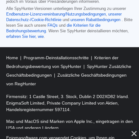
jedoch im Voraus über Preisänderungen informieren.
Alle SpyHunter-Versionen unterliegen Ihrer Zustimmung zu unserer
Endbenutzer-Lizenzvereinbarung/Nutzungsbedingungen
,
unserer
Datenschutz-/Cookie-Richtlinie
und
unseren Rabattbedingungen
. Bitte
lesen Sie auch unsere
FAQs
und
die Kriterien für die
Bedrohungsbewertung
. Wenn Sie SpyHunter deinstallieren möchten,
erfahren Sie hier, wie
.
Home
Programm-Deinstallationsschritte
Kriterien der
Bedrohungsbewertung von SpyHunter
SpyHunter Zusätzliche
Geschäftsbedingungen
Zusätzliche Geschäftsbedingungen
von RegHunter
Firmensitz: 1 Castle Street, 3. Stock, Dublin 2 D02XD82 Irland.
EnigmaSoft Limited, Private Company Limited von Aktien,
Handelsregisternummer 597114.
Mac und MacOS sind Marken von Apple Inc., eingetragen in den
USA und anderen Ländern.
Enigmasoftware.com verwendet Cookies, um Ihnen ein