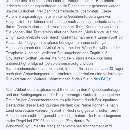
während des Testzeitraums nicht im Voraus belastet. Es können
jedoch Autorisierungsanfragen an Ihr Finanzinstitut gesendet werden,
um die Gültigkeit Ihrer Zahlungsmethode zu überprüfen. (Diese
Autorisierungsanfragen stellen keine Gebührenforderungen von
EnigmaSoft dar, können sich aber je nach Zahlungsmethode und/oder
Ihrem Finanzinstitut auf die Verfügbarkeit Ihres Kontos auswirken.)
Sie können Ihre Testversion über den Bereich „Mein Konto“ auf der
EnigmaSoft-Website oder durch Kontaktaufnahme mit EnigmaSoft vor
Ablauf der 7-tägigen Testphase kündigen, um eine sofortige
Abbuchung nach deren Ablauf zu vermeiden. Wenn Sie während der
Testphase kündigen, verlieren Sie umgehend den Zugriff auf
SpyHunter. Sollten Sie der Meinung sein, dass eine Abbuchung
unberechtigt erfolgt ist (beispielsweise aufgrund von
Systemadministrationsproblemen), können Sie innerhalb von 30 Tagen
nach dem Abbuchungsdatum stornieren und erhalten eine vollständige
Rückerstattung. Weitere Informationen finden Sie in
den FAQs
.
Nach Ablauf der Testphase wird Ihnen der in den Angebotsunterlagen
und den Bedingungen auf der Registrierungs-/Kaufseite angegebene
Preis für den Abonnementzeitraum (die hiermit durch Bezugnahme
Bestandteil dieser Bedingungen werden; die Preise können je nach
Land oder Aktion variieren) sofort in Rechnung gestellt, sofern Sie Ihr
Abonnement nicht fristgerecht gekündigt haben. Die Preise beginnen
in der Regel bei
$79.98
halbjährlich (SpyHunter Pro
Windows/SpyHunter für Mac). Ihr erworbenes Abonnement wird