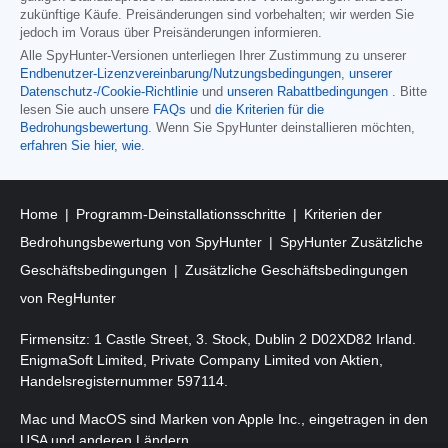
zukünftige Käufe. Preisänderungen sind vorbehalten; wir werden Sie
jedoch im Voraus über Preisänderungen informieren.
Alle SpyHunter-Versionen unterliegen Ihrer Zustimmung zu unserer
Endbenutzer-Lizenzvereinbarung/Nutzungsbedingungen
,
unserer
Datenschutz-/Cookie-Richtlinie
und
unseren Rabattbedingungen
. Bitte
lesen Sie auch unsere
FAQs
und
die Kriterien für die
Bedrohungsbewertung
. Wenn Sie SpyHunter deinstallieren möchten,
erfahren Sie hier, wie
.
Home
Programm-Deinstallationsschritte
Kriterien der
Bedrohungsbewertung von SpyHunter
SpyHunter Zusätzliche
Geschäftsbedingungen
Zusätzliche Geschäftsbedingungen
von RegHunter
Firmensitz: 1 Castle Street, 3. Stock, Dublin 2 D02XD82 Irland.
EnigmaSoft Limited, Private Company Limited von Aktien,
Handelsregisternummer 597114.
Mac und MacOS sind Marken von Apple Inc., eingetragen in den
USA und anderen Ländern.