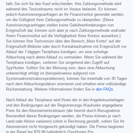
falls Sie sich für den Kauf entscheiden. Ihre Zahlungsmethode wird
während des Testzeitraums nicht im Voraus belastet. Es können
jedoch Autorisierungsanfragen an Ihr Finanzinstitut gesendet werden,
um die Gültigkeit Ihrer Zahlungsmethode zu überprüfen. (Diese
Autorisierungsanfragen stellen keine Gebührenforderungen von
EnigmaSoft dar, können sich aber je nach Zahlungsmethode und/oder
Ihrem Finanzinstitut auf die Verfügbarkeit Ihres Kontos auswirken.)
Sie können Ihre Testversion über den Bereich „Mein Konto“ auf der
EnigmaSoft-Website oder durch Kontaktaufnahme mit EnigmaSoft vor
Ablauf der 7-tägigen Testphase kündigen, um eine sofortige
Abbuchung nach deren Ablauf zu vermeiden. Wenn Sie während der
Testphase kündigen, verlieren Sie umgehend den Zugriff auf
SpyHunter. Sollten Sie der Meinung sein, dass eine Abbuchung
unberechtigt erfolgt ist (beispielsweise aufgrund von
Systemadministrationsproblemen), können Sie innerhalb von 30 Tagen
nach dem Abbuchungsdatum stornieren und erhalten eine vollständige
Rückerstattung. Weitere Informationen finden Sie in
den FAQs
.
Nach Ablauf der Testphase wird Ihnen der in den Angebotsunterlagen
und den Bedingungen auf der Registrierungs-/Kaufseite angegebene
Preis für den Abonnementzeitraum (die hiermit durch Bezugnahme
Bestandteil dieser Bedingungen werden; die Preise können je nach
Land oder Aktion variieren) sofort in Rechnung gestellt, sofern Sie Ihr
Abonnement nicht fristgerecht gekündigt haben. Die Preise beginnen
in der Regel bei
$79.98
halbjährlich (SpyHunter Pro