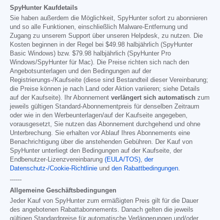
SpyHunter Kaufdetails
Sie haben außerdem die Möglichkeit, SpyHunter sofort zu abonnieren
und so alle Funktionen, einschließlich Malware-Entfernung und
Zugang zu unserem Support über unseren Helpdesk, zu nutzen. Die
Kosten beginnen in der Regel bei
$49.98
halbjährlich (SpyHunter
Basic Windows) bzw.
$79.98
halbjährlich (SpyHunter Pro
Windows/SpyHunter für Mac). Die Preise richten sich nach den
Angebotsunterlagen und den Bedingungen auf der
Registrierungs-/Kaufseite (diese sind Bestandteil dieser Vereinbarung;
die Preise können je nach Land oder Aktion variieren; siehe Details
auf der Kaufseite). Ihr Abonnement
verlängert sich automatisch
zum
jeweils gültigen Standard-Abonnementpreis für denselben Zeitraum
oder wie in den Werbeunterlagen/auf der Kaufseite angegeben,
vorausgesetzt, Sie nutzen das Abonnement durchgehend und ohne
Unterbrechung. Sie erhalten vor Ablauf Ihres Abonnements eine
Benachrichtigung über die anstehenden Gebühren. Der Kauf von
SpyHunter unterliegt den Bedingungen auf der Kaufseite, der
Endbenutzer-Lizenzvereinbarung
(EULA/TOS)
,
der
Datenschutz-/Cookie-Richtlinie
und
den Rabattbedingungen
.
------
Allgemeine Geschäftsbedingungen
Jeder Kauf von SpyHunter zum ermäßigten Preis gilt für die Dauer
des angebotenen Rabattabonnements. Danach gelten die jeweils
gültigen Standardpreise für automatische Verlängerungen und/oder