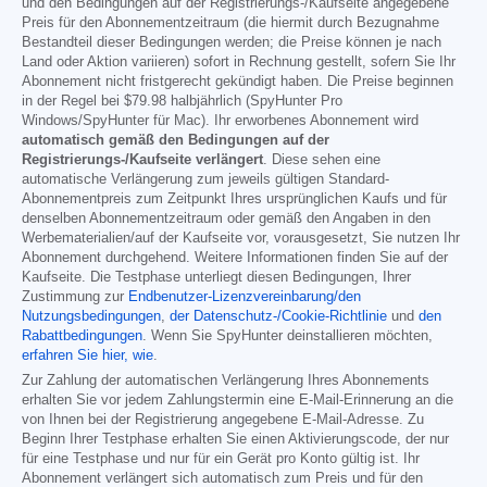
und den Bedingungen auf der Registrierungs-/Kaufseite angegebene
Preis für den Abonnementzeitraum (die hiermit durch Bezugnahme
Bestandteil dieser Bedingungen werden; die Preise können je nach
Land oder Aktion variieren) sofort in Rechnung gestellt, sofern Sie Ihr
Abonnement nicht fristgerecht gekündigt haben. Die Preise beginnen
in der Regel bei
$79.98
halbjährlich (SpyHunter Pro
Windows/SpyHunter für Mac). Ihr erworbenes Abonnement wird
automatisch gemäß den Bedingungen auf der
Registrierungs-/Kaufseite verlängert
. Diese sehen eine
automatische Verlängerung zum jeweils gültigen Standard-
Abonnementpreis zum Zeitpunkt Ihres ursprünglichen Kaufs und für
denselben Abonnementzeitraum oder gemäß den Angaben in den
Werbematerialien/auf der Kaufseite vor, vorausgesetzt, Sie nutzen Ihr
Abonnement durchgehend. Weitere Informationen finden Sie auf der
Kaufseite. Die Testphase unterliegt diesen Bedingungen, Ihrer
Zustimmung zur
Endbenutzer-Lizenzvereinbarung/den
Nutzungsbedingungen
,
der Datenschutz-/Cookie-Richtlinie
und
den
Rabattbedingungen
. Wenn Sie SpyHunter deinstallieren möchten,
erfahren Sie hier, wie
.
Zur Zahlung der automatischen Verlängerung Ihres Abonnements
erhalten Sie vor jedem Zahlungstermin eine E-Mail-Erinnerung an die
von Ihnen bei der Registrierung angegebene E-Mail-Adresse. Zu
Beginn Ihrer Testphase erhalten Sie einen Aktivierungscode, der nur
für eine Testphase und nur für ein Gerät pro Konto gültig ist. Ihr
Abonnement verlängert sich automatisch zum Preis und für den