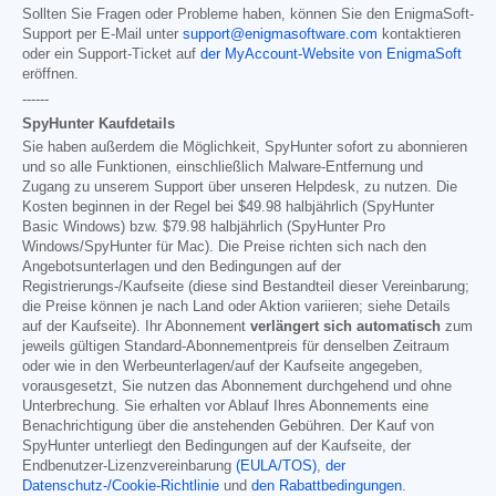
Sollten Sie Fragen oder Probleme haben, können Sie den EnigmaSoft-
Support per E-Mail unter
support@enigmasoftware.com
kontaktieren
oder ein Support-Ticket auf
der MyAccount-Website von EnigmaSoft
eröffnen.
------
SpyHunter Kaufdetails
Sie haben außerdem die Möglichkeit, SpyHunter sofort zu abonnieren
und so alle Funktionen, einschließlich Malware-Entfernung und
Zugang zu unserem Support über unseren Helpdesk, zu nutzen. Die
Kosten beginnen in der Regel bei
$49.98
halbjährlich (SpyHunter
Basic Windows) bzw.
$79.98
halbjährlich (SpyHunter Pro
Windows/SpyHunter für Mac). Die Preise richten sich nach den
Angebotsunterlagen und den Bedingungen auf der
Registrierungs-/Kaufseite (diese sind Bestandteil dieser Vereinbarung;
die Preise können je nach Land oder Aktion variieren; siehe Details
auf der Kaufseite). Ihr Abonnement
verlängert sich automatisch
zum
jeweils gültigen Standard-Abonnementpreis für denselben Zeitraum
oder wie in den Werbeunterlagen/auf der Kaufseite angegeben,
vorausgesetzt, Sie nutzen das Abonnement durchgehend und ohne
Unterbrechung. Sie erhalten vor Ablauf Ihres Abonnements eine
Benachrichtigung über die anstehenden Gebühren. Der Kauf von
SpyHunter unterliegt den Bedingungen auf der Kaufseite, der
Endbenutzer-Lizenzvereinbarung
(EULA/TOS)
,
der
Datenschutz-/Cookie-Richtlinie
und
den Rabattbedingungen
.