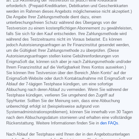
an. Zur Aktivierung der Testversion ist jedoch eine Kreditkarte
erforderlich. (Prepaid-Kreditkarten, Debitkarten und Geschenkkarten
werden im Rahmen dieses Angebots möglicherweise nicht akzeptiert.)
Die Angabe Ihrer Zahlungsmethode dient dazu, einen
unterbrechungsfreien Schutz während des Übergangs von der
Testversion zu einem kostenpflichtigen Abonnement zu gewährleisten,
falls Sie sich für den Kauf entscheiden. Ihre Zahlungsmethode wird
während des Testzeitraums nicht im Voraus belastet. Es können
jedoch Autorisierungsanfragen an Ihr Finanzinstitut gesendet werden,
um die Gültigkeit Ihrer Zahlungsmethode zu überprüfen. (Diese
Autorisierungsanfragen stellen keine Gebührenforderungen von
EnigmaSoft dar, können sich aber je nach Zahlungsmethode und/oder
Ihrem Finanzinstitut auf die Verfügbarkeit Ihres Kontos auswirken.)
Sie können Ihre Testversion über den Bereich „Mein Konto“ auf der
EnigmaSoft-Website oder durch Kontaktaufnahme mit EnigmaSoft vor
Ablauf der 7-tägigen Testphase kündigen, um eine sofortige
Abbuchung nach deren Ablauf zu vermeiden. Wenn Sie während der
Testphase kündigen, verlieren Sie umgehend den Zugriff auf
SpyHunter. Sollten Sie der Meinung sein, dass eine Abbuchung
unberechtigt erfolgt ist (beispielsweise aufgrund von
Systemadministrationsproblemen), können Sie innerhalb von 30 Tagen
nach dem Abbuchungsdatum stornieren und erhalten eine vollständige
Rückerstattung. Weitere Informationen finden Sie in
den FAQs
.
Nach Ablauf der Testphase wird Ihnen der in den Angebotsunterlagen