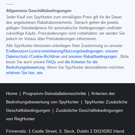
------
Allgemeine Geschäftsbedingungen
Jeder Kauf von SpyHunter zum ermäßigten Preis gilt für die Dauer
des angebotenen Rabattabonnements. Danach gelten die jeweils
gültigen Standardpreise für automatische Verlängerungen und/oder
zukünftige Käufe. Preisänderungen sind vorbehalten; wir werden Sie
jedoch im Voraus über Preisänderungen informieren.
Alle SpyHunter-Versionen unterliegen Ihrer Zustimmung zu unserer
Endbenutzer-Lizenzvereinbarung/Nutzungsbedingungen
,
unserer
Datenschutz-/Cookie-Richtlinie
und
unseren Rabattbedingungen
. Bitte
lesen Sie auch unsere
FAQs
und
die Kriterien für die
Bedrohungsbewertung
. Wenn Sie SpyHunter deinstallieren möchten,
erfahren Sie hier, wie
.
Home
Programm-Deinstallationsschritte
Kriterien der
Bedrohungsbewertung von SpyHunter
SpyHunter Zusätzliche
Geschäftsbedingungen
Zusätzliche Geschäftsbedingungen
von RegHunter
Firmensitz: 1 Castle Street, 3. Stock, Dublin 2 D02XD82 Irland.