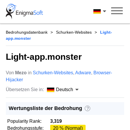
Skip
to
Deutsch
content
Bedrohungsdatenbank
Schurken-Websites
Light-
app.monster
Light-app.monster
Von
Mezo
in
Schurken-Websites
,
Adware
,
Browser-
Hijacker
Übersetzen Sie in:
Deutsch
Wertungsliste der Bedrohung
?
Popularity Rank:
3,319
Bedrohungsstufe:
20 % (Normal)