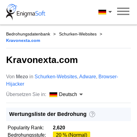
Skip
to
Deutsch
content
Bedrohungsdatenbank
Schurken-Websites
Kravonexta.com
Kravonexta.com
Von
Mezo
in
Schurken-Websites
,
Adware
,
Browser-
Hijacker
Übersetzen Sie in:
Deutsch
Wertungsliste der Bedrohung
?
Popularity Rank:
2,620
Bedrohungsstufe:
20 % (Normal)