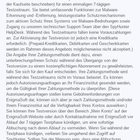
der Kaufseite beschrieben) für einen einmaligen 7-tägigen
Testzeitraum. Sie bietet umfassende Funktionen zur Malware-
Erkennung und -Entfernung, leistungsstarke Schutzmechanismen
zum aktiven Schutz Ihres Systems vor Malware-Bedrohungen sowie
Zugang zu unserem technischen Support-Team über den SpyHunter
HelpDesk. Während des Testzeitraums fallen keine Vorauszahlungen
an. Zur Aktivierung der Testversion ist jedoch eine Kreditkarte
erforderlich. (Prepaid-Kreditkarten, Debitkarten und Geschenkkarten
werden im Rahmen dieses Angebots möglicherweise nicht akzeptiert.)
Die Angabe Ihrer Zahlungsmethode dient dazu, einen
unterbrechungsfreien Schutz während des Übergangs von der
Testversion zu einem kostenpflichtigen Abonnement zu gewährleisten,
falls Sie sich für den Kauf entscheiden. Ihre Zahlungsmethode wird
während des Testzeitraums nicht im Voraus belastet. Es können
jedoch Autorisierungsanfragen an Ihr Finanzinstitut gesendet werden,
um die Gültigkeit Ihrer Zahlungsmethode zu überprüfen. (Diese
Autorisierungsanfragen stellen keine Gebührenforderungen von
EnigmaSoft dar, können sich aber je nach Zahlungsmethode und/oder
Ihrem Finanzinstitut auf die Verfügbarkeit Ihres Kontos auswirken.)
Sie können Ihre Testversion über den Bereich „Mein Konto“ auf der
EnigmaSoft-Website oder durch Kontaktaufnahme mit EnigmaSoft vor
Ablauf der 7-tägigen Testphase kündigen, um eine sofortige
Abbuchung nach deren Ablauf zu vermeiden. Wenn Sie während der
Testphase kündigen, verlieren Sie umgehend den Zugriff auf
SpyHunter. Sollten Sie der Meinung sein, dass eine Abbuchung