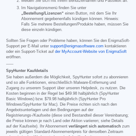
Melden Sie sich mit Ihrem Benutzernamen und Passwort an.
Im Navigationsmenü finden Sie unter
„Bestellung/Lizenzen“
einen Button, mit dem Sie Ihr
Abonnement gegebenenfalls kündigen können. Hinweis:
Falls Sie mehrere Bestellungen/Produkte haben, müssen Sie
diese einzeln kündigen.
Sollten Sie Fragen oder Probleme haben, können Sie den EnigmaSoft-
Support per E-Mail unter
support@enigmasoftware.com
kontaktieren
oder ein Support-Ticket auf
der MyAccount-Website von EnigmaSoft
eröffnen.
------
SpyHunter Kaufdetails
Sie haben außerdem die Möglichkeit, SpyHunter sofort zu abonnieren
und so alle Funktionen, einschließlich Malware-Entfernung und
Zugang zu unserem Support über unseren Helpdesk, zu nutzen. Die
Kosten beginnen in der Regel bei
$49.98
halbjährlich (SpyHunter
Basic Windows) bzw.
$79.98
halbjährlich (SpyHunter Pro
Windows/SpyHunter für Mac). Die Preise richten sich nach den
Angebotsunterlagen und den Bedingungen auf der
Registrierungs-/Kaufseite (diese sind Bestandteil dieser Vereinbarung;
die Preise können je nach Land oder Aktion variieren; siehe Details
auf der Kaufseite). Ihr Abonnement
verlängert sich automatisch
zum
jeweils gültigen Standard-Abonnementpreis für denselben Zeitraum