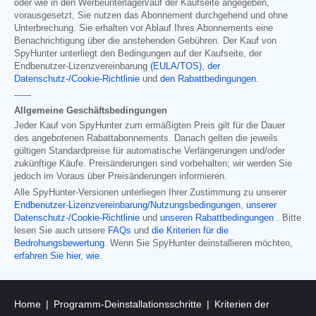
oder wie in den Werbeunterlagen/auf der Kaufseite angegeben,
vorausgesetzt, Sie nutzen das Abonnement durchgehend und ohne
Unterbrechung. Sie erhalten vor Ablauf Ihres Abonnements eine
Benachrichtigung über die anstehenden Gebühren. Der Kauf von
SpyHunter unterliegt den Bedingungen auf der Kaufseite, der
Endbenutzer-Lizenzvereinbarung
(EULA/TOS)
,
der
Datenschutz-/Cookie-Richtlinie
und
den Rabattbedingungen
.
------
Allgemeine Geschäftsbedingungen
Jeder Kauf von SpyHunter zum ermäßigten Preis gilt für die Dauer
des angebotenen Rabattabonnements. Danach gelten die jeweils
gültigen Standardpreise für automatische Verlängerungen und/oder
zukünftige Käufe. Preisänderungen sind vorbehalten; wir werden Sie
jedoch im Voraus über Preisänderungen informieren.
Alle SpyHunter-Versionen unterliegen Ihrer Zustimmung zu unserer
Endbenutzer-Lizenzvereinbarung/Nutzungsbedingungen
,
unserer
Datenschutz-/Cookie-Richtlinie
und
unseren Rabattbedingungen
. Bitte
lesen Sie auch unsere
FAQs
und
die Kriterien für die
Bedrohungsbewertung
. Wenn Sie SpyHunter deinstallieren möchten,
erfahren Sie hier, wie
.
Home
Programm-Deinstallationsschritte
Kriterien der