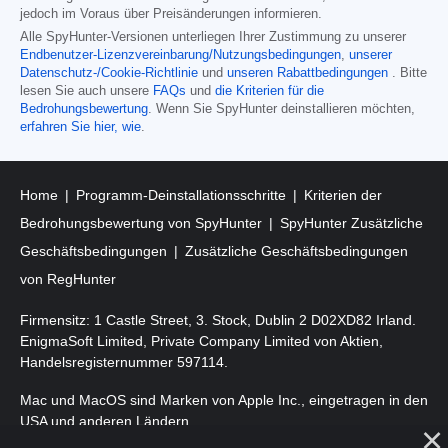
jedoch im Voraus über Preisänderungen informieren.
Alle SpyHunter-Versionen unterliegen Ihrer Zustimmung zu unserer
Endbenutzer-Lizenzvereinbarung/Nutzungsbedingungen
,
unserer
Datenschutz-/Cookie-Richtlinie
und
unseren Rabattbedingungen
. Bitte
lesen Sie auch unsere
FAQs
und
die Kriterien für die
Bedrohungsbewertung
. Wenn Sie SpyHunter deinstallieren möchten,
erfahren Sie hier, wie
.
Home
Programm-Deinstallationsschritte
Kriterien der
Bedrohungsbewertung von SpyHunter
SpyHunter Zusätzliche
Geschäftsbedingungen
Zusätzliche Geschäftsbedingungen
von RegHunter
Firmensitz: 1 Castle Street, 3. Stock, Dublin 2 D02XD82 Irland.
EnigmaSoft Limited, Private Company Limited von Aktien,
Handelsregisternummer 597114.
Mac und MacOS sind Marken von Apple Inc., eingetragen in den
USA und anderen Ländern.