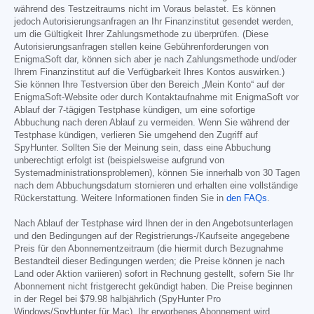
während des Testzeitraums nicht im Voraus belastet. Es können
jedoch Autorisierungsanfragen an Ihr Finanzinstitut gesendet werden,
um die Gültigkeit Ihrer Zahlungsmethode zu überprüfen. (Diese
Autorisierungsanfragen stellen keine Gebührenforderungen von
EnigmaSoft dar, können sich aber je nach Zahlungsmethode und/oder
Ihrem Finanzinstitut auf die Verfügbarkeit Ihres Kontos auswirken.)
Sie können Ihre Testversion über den Bereich „Mein Konto“ auf der
EnigmaSoft-Website oder durch Kontaktaufnahme mit EnigmaSoft vor
Ablauf der 7-tägigen Testphase kündigen, um eine sofortige
Abbuchung nach deren Ablauf zu vermeiden. Wenn Sie während der
Testphase kündigen, verlieren Sie umgehend den Zugriff auf
SpyHunter. Sollten Sie der Meinung sein, dass eine Abbuchung
unberechtigt erfolgt ist (beispielsweise aufgrund von
Systemadministrationsproblemen), können Sie innerhalb von 30 Tagen
nach dem Abbuchungsdatum stornieren und erhalten eine vollständige
Rückerstattung. Weitere Informationen finden Sie in
den FAQs
.
Nach Ablauf der Testphase wird Ihnen der in den Angebotsunterlagen
und den Bedingungen auf der Registrierungs-/Kaufseite angegebene
Preis für den Abonnementzeitraum (die hiermit durch Bezugnahme
Bestandteil dieser Bedingungen werden; die Preise können je nach
Land oder Aktion variieren) sofort in Rechnung gestellt, sofern Sie Ihr
Abonnement nicht fristgerecht gekündigt haben. Die Preise beginnen
in der Regel bei
$79.98
halbjährlich (SpyHunter Pro
Windows/SpyHunter für Mac). Ihr erworbenes Abonnement wird