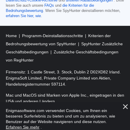
Datenschutz-/Cookie-Richtlinie
und
unseren Rabattbedingungen
. Bitte
lesen Sie auch unsere
FAQs
und
die Kriterien für die
Bedrohungsbewertung
. Wenn Sie SpyHunter deinstallieren möchten,
erfahren Sie hier, wie
.
Home
Programm-Deinstallationsschritte
Kriterien der
Bedrohungsbewertung von SpyHunter
SpyHunter Zusätzliche
Geschäftsbedingungen
Zusätzliche Geschäftsbedingungen
von RegHunter
Firmensitz: 1 Castle Street, 3. Stock, Dublin 2 D02XD82 Irland.
EnigmaSoft Limited, Private Company Limited von Aktien,
Handelsregisternummer 597114.
Mac und MacOS sind Marken von Apple Inc., eingetragen in den
USA und anderen Ländern.
Enigmasoftware.com verwendet Cookies, um Ihnen ein
Copyright 2016-
2025
. EnigmaSoft Ltd. Alle Rechte vorbehalten.
besseres Surferlebnis zu bieten und um zu analysieren, wie
Benutzer auf der Website navigieren und diese nutzen.
Erfahren Sie mehr
.