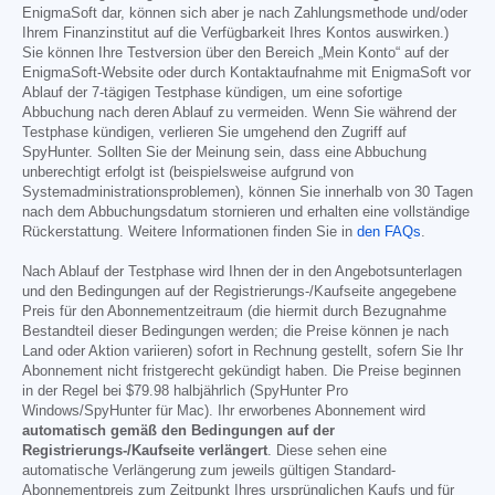
EnigmaSoft dar, können sich aber je nach Zahlungsmethode und/oder
Ihrem Finanzinstitut auf die Verfügbarkeit Ihres Kontos auswirken.)
Sie können Ihre Testversion über den Bereich „Mein Konto“ auf der
EnigmaSoft-Website oder durch Kontaktaufnahme mit EnigmaSoft vor
Ablauf der 7-tägigen Testphase kündigen, um eine sofortige
Abbuchung nach deren Ablauf zu vermeiden. Wenn Sie während der
Testphase kündigen, verlieren Sie umgehend den Zugriff auf
SpyHunter. Sollten Sie der Meinung sein, dass eine Abbuchung
unberechtigt erfolgt ist (beispielsweise aufgrund von
Systemadministrationsproblemen), können Sie innerhalb von 30 Tagen
nach dem Abbuchungsdatum stornieren und erhalten eine vollständige
Rückerstattung. Weitere Informationen finden Sie in
den FAQs
.
Nach Ablauf der Testphase wird Ihnen der in den Angebotsunterlagen
und den Bedingungen auf der Registrierungs-/Kaufseite angegebene
Preis für den Abonnementzeitraum (die hiermit durch Bezugnahme
Bestandteil dieser Bedingungen werden; die Preise können je nach
Land oder Aktion variieren) sofort in Rechnung gestellt, sofern Sie Ihr
Abonnement nicht fristgerecht gekündigt haben. Die Preise beginnen
in der Regel bei
$79.98
halbjährlich (SpyHunter Pro
Windows/SpyHunter für Mac). Ihr erworbenes Abonnement wird
automatisch gemäß den Bedingungen auf der
Registrierungs-/Kaufseite verlängert
. Diese sehen eine
automatische Verlängerung zum jeweils gültigen Standard-
Abonnementpreis zum Zeitpunkt Ihres ursprünglichen Kaufs und für