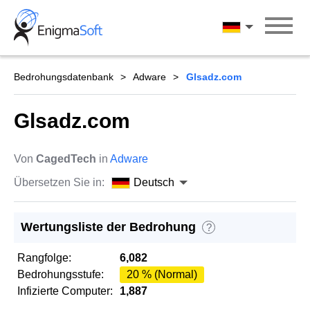
Skip
to
Deutsch
content
Bedrohungsdatenbank
Adware
Glsadz.com
Glsadz.com
Von
CagedTech
in
Adware
Übersetzen Sie in:
Deutsch
Wertungsliste der Bedrohung
?
Rangfolge:
6,082
Bedrohungsstufe:
20 % (Normal)
Infizierte Computer:
1,887