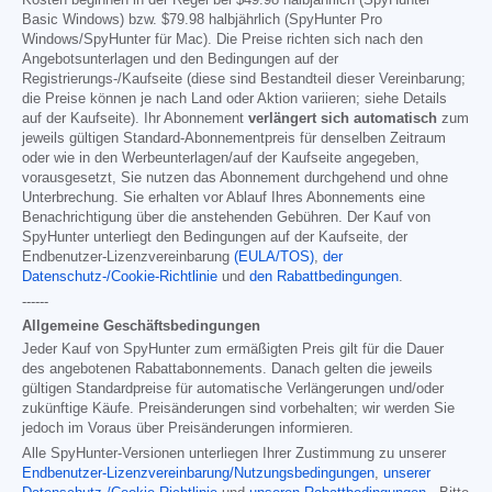
Kosten beginnen in der Regel bei
$49.98
halbjährlich (SpyHunter
Basic Windows) bzw.
$79.98
halbjährlich (SpyHunter Pro
Windows/SpyHunter für Mac). Die Preise richten sich nach den
Angebotsunterlagen und den Bedingungen auf der
Registrierungs-/Kaufseite (diese sind Bestandteil dieser Vereinbarung;
die Preise können je nach Land oder Aktion variieren; siehe Details
auf der Kaufseite). Ihr Abonnement
verlängert sich automatisch
zum
jeweils gültigen Standard-Abonnementpreis für denselben Zeitraum
oder wie in den Werbeunterlagen/auf der Kaufseite angegeben,
vorausgesetzt, Sie nutzen das Abonnement durchgehend und ohne
Unterbrechung. Sie erhalten vor Ablauf Ihres Abonnements eine
Benachrichtigung über die anstehenden Gebühren. Der Kauf von
SpyHunter unterliegt den Bedingungen auf der Kaufseite, der
Endbenutzer-Lizenzvereinbarung
(EULA/TOS)
,
der
Datenschutz-/Cookie-Richtlinie
und
den Rabattbedingungen
.
------
Allgemeine Geschäftsbedingungen
Jeder Kauf von SpyHunter zum ermäßigten Preis gilt für die Dauer
des angebotenen Rabattabonnements. Danach gelten die jeweils
gültigen Standardpreise für automatische Verlängerungen und/oder
zukünftige Käufe. Preisänderungen sind vorbehalten; wir werden Sie
jedoch im Voraus über Preisänderungen informieren.
Alle SpyHunter-Versionen unterliegen Ihrer Zustimmung zu unserer
Endbenutzer-Lizenzvereinbarung/Nutzungsbedingungen
,
unserer