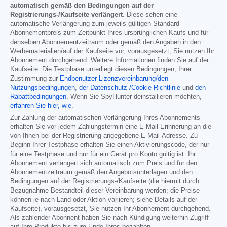
automatisch gemäß den Bedingungen auf der
Registrierungs-/Kaufseite verlängert
. Diese sehen eine
automatische Verlängerung zum jeweils gültigen Standard-
Abonnementpreis zum Zeitpunkt Ihres ursprünglichen Kaufs und für
denselben Abonnementzeitraum oder gemäß den Angaben in den
Werbematerialien/auf der Kaufseite vor, vorausgesetzt, Sie nutzen Ihr
Abonnement durchgehend. Weitere Informationen finden Sie auf der
Kaufseite. Die Testphase unterliegt diesen Bedingungen, Ihrer
Zustimmung zur
Endbenutzer-Lizenzvereinbarung/den
Nutzungsbedingungen
,
der Datenschutz-/Cookie-Richtlinie
und
den
Rabattbedingungen
. Wenn Sie SpyHunter deinstallieren möchten,
erfahren Sie hier, wie
.
Zur Zahlung der automatischen Verlängerung Ihres Abonnements
erhalten Sie vor jedem Zahlungstermin eine E-Mail-Erinnerung an die
von Ihnen bei der Registrierung angegebene E-Mail-Adresse. Zu
Beginn Ihrer Testphase erhalten Sie einen Aktivierungscode, der nur
für eine Testphase und nur für ein Gerät pro Konto gültig ist. Ihr
Abonnement verlängert sich automatisch zum Preis und für den
Abonnementzeitraum gemäß den Angebotsunterlagen und den
Bedingungen auf der Registrierungs-/Kaufseite (die hiermit durch
Bezugnahme Bestandteil dieser Vereinbarung werden; die Preise
können je nach Land oder Aktion variieren; siehe Details auf der
Kaufseite), vorausgesetzt, Sie nutzen Ihr Abonnement durchgehend.
Als zahlender Abonnent haben Sie nach Kündigung weiterhin Zugriff
auf Ihre Produkte bis zum Ende Ihres bezahlten