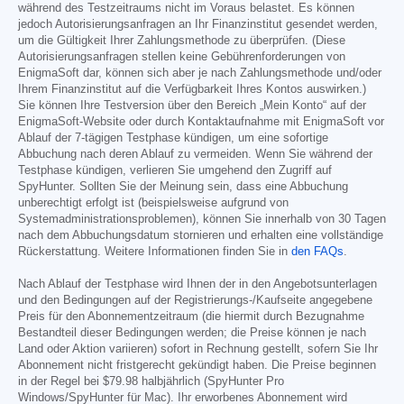
während des Testzeitraums nicht im Voraus belastet. Es können
jedoch Autorisierungsanfragen an Ihr Finanzinstitut gesendet werden,
um die Gültigkeit Ihrer Zahlungsmethode zu überprüfen. (Diese
Autorisierungsanfragen stellen keine Gebührenforderungen von
EnigmaSoft dar, können sich aber je nach Zahlungsmethode und/oder
Ihrem Finanzinstitut auf die Verfügbarkeit Ihres Kontos auswirken.)
Sie können Ihre Testversion über den Bereich „Mein Konto“ auf der
EnigmaSoft-Website oder durch Kontaktaufnahme mit EnigmaSoft vor
Ablauf der 7-tägigen Testphase kündigen, um eine sofortige
Abbuchung nach deren Ablauf zu vermeiden. Wenn Sie während der
Testphase kündigen, verlieren Sie umgehend den Zugriff auf
SpyHunter. Sollten Sie der Meinung sein, dass eine Abbuchung
unberechtigt erfolgt ist (beispielsweise aufgrund von
Systemadministrationsproblemen), können Sie innerhalb von 30 Tagen
nach dem Abbuchungsdatum stornieren und erhalten eine vollständige
Rückerstattung. Weitere Informationen finden Sie in
den FAQs
.
Nach Ablauf der Testphase wird Ihnen der in den Angebotsunterlagen
und den Bedingungen auf der Registrierungs-/Kaufseite angegebene
Preis für den Abonnementzeitraum (die hiermit durch Bezugnahme
Bestandteil dieser Bedingungen werden; die Preise können je nach
Land oder Aktion variieren) sofort in Rechnung gestellt, sofern Sie Ihr
Abonnement nicht fristgerecht gekündigt haben. Die Preise beginnen
in der Regel bei
$79.98
halbjährlich (SpyHunter Pro
Windows/SpyHunter für Mac). Ihr erworbenes Abonnement wird