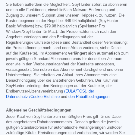
Sie haben außerdem die Möglichkeit, SpyHunter sofort zu abonnieren
und so alle Funktionen, einschließlich Malware-Entfernung und
Zugang zu unserem Support über unseren Helpdesk, zu nutzen. Die
Kosten beginnen in der Regel bei
$49.98
halbjährlich (SpyHunter
Basic Windows) bzw.
$79.98
halbjährlich (SpyHunter Pro
Windows/SpyHunter für Mac). Die Preise richten sich nach den
Angebotsunterlagen und den Bedingungen auf der
Registrierungs-/Kaufseite (diese sind Bestandteil dieser Vereinbarung;
die Preise können je nach Land oder Aktion variieren; siehe Details
auf der Kaufseite). Ihr Abonnement
verlängert sich automatisch
zum
jeweils gültigen Standard-Abonnementpreis für denselben Zeitraum
oder wie in den Werbeunterlagen/auf der Kaufseite angegeben,
vorausgesetzt, Sie nutzen das Abonnement durchgehend und ohne
Unterbrechung. Sie erhalten vor Ablauf Ihres Abonnements eine
Benachrichtigung über die anstehenden Gebühren. Der Kauf von
SpyHunter unterliegt den Bedingungen auf der Kaufseite, der
Endbenutzer-Lizenzvereinbarung
(EULA/TOS)
,
der
Datenschutz-/Cookie-Richtlinie
und
den Rabattbedingungen
.
------
Allgemeine Geschäftsbedingungen
Jeder Kauf von SpyHunter zum ermäßigten Preis gilt für die Dauer
des angebotenen Rabattabonnements. Danach gelten die jeweils
gültigen Standardpreise für automatische Verlängerungen und/oder
zukünftige Käufe. Preisänderungen sind vorbehalten; wir werden Sie