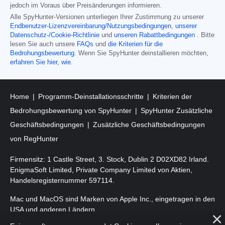
jedoch im Voraus über Preisänderungen informieren.
Alle SpyHunter-Versionen unterliegen Ihrer Zustimmung zu unserer
Endbenutzer-Lizenzvereinbarung/Nutzungsbedingungen
,
unserer
Datenschutz-/Cookie-Richtlinie
und
unseren Rabattbedingungen
. Bitte
lesen Sie auch unsere
FAQs
und
die Kriterien für die
Bedrohungsbewertung
. Wenn Sie SpyHunter deinstallieren möchten,
erfahren Sie hier, wie
.
Home
Programm-Deinstallationsschritte
Kriterien der
Bedrohungsbewertung von SpyHunter
SpyHunter Zusätzliche
Geschäftsbedingungen
Zusätzliche Geschäftsbedingungen
von RegHunter
Firmensitz: 1 Castle Street, 3. Stock, Dublin 2 D02XD82 Irland.
EnigmaSoft Limited, Private Company Limited von Aktien,
Handelsregisternummer 597114.
Mac und MacOS sind Marken von Apple Inc., eingetragen in den
USA und anderen Ländern.