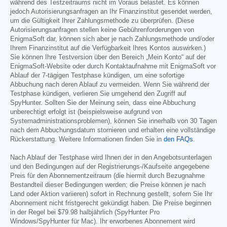
während des Testzeitraums nicht im Voraus belastet. Es können
jedoch Autorisierungsanfragen an Ihr Finanzinstitut gesendet werden,
um die Gültigkeit Ihrer Zahlungsmethode zu überprüfen. (Diese
Autorisierungsanfragen stellen keine Gebührenforderungen von
EnigmaSoft dar, können sich aber je nach Zahlungsmethode und/oder
Ihrem Finanzinstitut auf die Verfügbarkeit Ihres Kontos auswirken.)
Sie können Ihre Testversion über den Bereich „Mein Konto“ auf der
EnigmaSoft-Website oder durch Kontaktaufnahme mit EnigmaSoft vor
Ablauf der 7-tägigen Testphase kündigen, um eine sofortige
Abbuchung nach deren Ablauf zu vermeiden. Wenn Sie während der
Testphase kündigen, verlieren Sie umgehend den Zugriff auf
SpyHunter. Sollten Sie der Meinung sein, dass eine Abbuchung
unberechtigt erfolgt ist (beispielsweise aufgrund von
Systemadministrationsproblemen), können Sie innerhalb von 30 Tagen
nach dem Abbuchungsdatum stornieren und erhalten eine vollständige
Rückerstattung. Weitere Informationen finden Sie in
den FAQs
.
Nach Ablauf der Testphase wird Ihnen der in den Angebotsunterlagen
und den Bedingungen auf der Registrierungs-/Kaufseite angegebene
Preis für den Abonnementzeitraum (die hiermit durch Bezugnahme
Bestandteil dieser Bedingungen werden; die Preise können je nach
Land oder Aktion variieren) sofort in Rechnung gestellt, sofern Sie Ihr
Abonnement nicht fristgerecht gekündigt haben. Die Preise beginnen
in der Regel bei
$79.98
halbjährlich (SpyHunter Pro
Windows/SpyHunter für Mac). Ihr erworbenes Abonnement wird