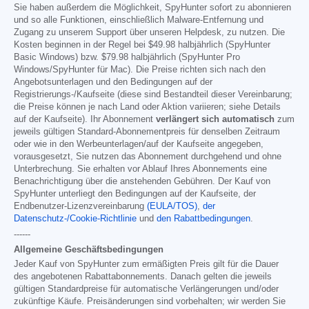
Sie haben außerdem die Möglichkeit, SpyHunter sofort zu abonnieren
und so alle Funktionen, einschließlich Malware-Entfernung und
Zugang zu unserem Support über unseren Helpdesk, zu nutzen. Die
Kosten beginnen in der Regel bei
$49.98
halbjährlich (SpyHunter
Basic Windows) bzw.
$79.98
halbjährlich (SpyHunter Pro
Windows/SpyHunter für Mac). Die Preise richten sich nach den
Angebotsunterlagen und den Bedingungen auf der
Registrierungs-/Kaufseite (diese sind Bestandteil dieser Vereinbarung;
die Preise können je nach Land oder Aktion variieren; siehe Details
auf der Kaufseite). Ihr Abonnement
verlängert sich automatisch
zum
jeweils gültigen Standard-Abonnementpreis für denselben Zeitraum
oder wie in den Werbeunterlagen/auf der Kaufseite angegeben,
vorausgesetzt, Sie nutzen das Abonnement durchgehend und ohne
Unterbrechung. Sie erhalten vor Ablauf Ihres Abonnements eine
Benachrichtigung über die anstehenden Gebühren. Der Kauf von
SpyHunter unterliegt den Bedingungen auf der Kaufseite, der
Endbenutzer-Lizenzvereinbarung
(EULA/TOS)
,
der
Datenschutz-/Cookie-Richtlinie
und
den Rabattbedingungen
.
------
Allgemeine Geschäftsbedingungen
Jeder Kauf von SpyHunter zum ermäßigten Preis gilt für die Dauer
des angebotenen Rabattabonnements. Danach gelten die jeweils
gültigen Standardpreise für automatische Verlängerungen und/oder
zukünftige Käufe. Preisänderungen sind vorbehalten; wir werden Sie