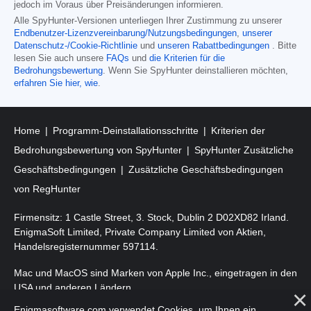
jedoch im Voraus über Preisänderungen informieren.
Alle SpyHunter-Versionen unterliegen Ihrer Zustimmung zu unserer
Endbenutzer-Lizenzvereinbarung/Nutzungsbedingungen
,
unserer
Datenschutz-/Cookie-Richtlinie
und
unseren Rabattbedingungen
. Bitte
lesen Sie auch unsere
FAQs
und
die Kriterien für die
Bedrohungsbewertung
. Wenn Sie SpyHunter deinstallieren möchten,
erfahren Sie hier, wie
.
Home
Programm-Deinstallationsschritte
Kriterien der
Bedrohungsbewertung von SpyHunter
SpyHunter Zusätzliche
Geschäftsbedingungen
Zusätzliche Geschäftsbedingungen
von RegHunter
Firmensitz: 1 Castle Street, 3. Stock, Dublin 2 D02XD82 Irland.
EnigmaSoft Limited, Private Company Limited von Aktien,
Handelsregisternummer 597114.
Mac und MacOS sind Marken von Apple Inc., eingetragen in den
USA und anderen Ländern.
Enigmasoftware.com verwendet Cookies, um Ihnen ein