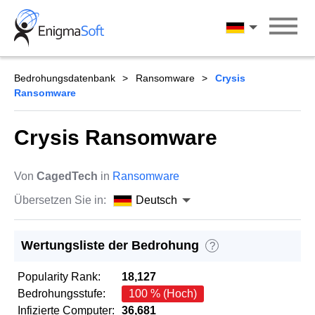
Skip
to
Deutsch
content
Bedrohungsdatenbank
Ransomware
Crysis
Ransomware
Crysis Ransomware
Von
CagedTech
in
Ransomware
Übersetzen Sie in:
Deutsch
Wertungsliste der Bedrohung
?
Popularity Rank:
18,127
Bedrohungsstufe:
100 % (Hoch)
Infizierte Computer:
36,681