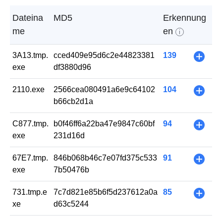
Dateina
MD5
Erkennung
me
en
i
3A13.tmp.
cced409e95d6c2e44823381
139
+
exe
df3880d96
2110.exe
2566cea080491a6e9c64102
104
+
b66cb2d1a
C877.tmp.
b0f46ff6a22ba47e9847c60bf
94
+
exe
231d16d
67E7.tmp.
846b068b46c7e07fd375c533
91
+
exe
7b50476b
731.tmp.e
7c7d821e85b6f5d237612a0a
85
+
xe
d63c5244