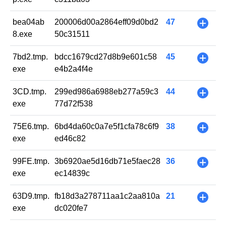
bea04ab
200006d00a2864eff09d0bd2
47
+
8.exe
50c31511
7bd2.tmp.
bdcc1679cd27d8b9e601c58
45
+
exe
e4b2a4f4e
3CD.tmp.
299ed986a6988eb277a59c3
44
+
exe
77d72f538
75E6.tmp.
6bd4da60c0a7e5f1cfa78c6f9
38
+
exe
ed46c82
99FE.tmp.
3b6920ae5d16db71e5faec28
36
+
exe
ec14839c
63D9.tmp.
fb18d3a278711aa1c2aa810a
21
+
exe
dc020fe7