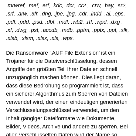
.mrwref, .mef, .erf, .kdc, .dcr, .cr2 , .crw, .bay, .sr2,
.srf, .arw, .3fr, .dng, .jpe, .jpg, .cdr, .indd, .ai, .eps,
.pdf, .pdd, .psd, .dbf, .mdf, .wb2, .rtf, .wpd, .dxg ,
.xf, .dwg, .pst, .accdb, .mdb, .pptm, .pptx, .ppt, .xlk,
.xlsb, .xlsm, .xlsx, .xls, .wps.
Die Ransomware '.AUF File Extension' ist ein
Trojaner für die Dateiverschlüsselung, dessen
Angriffe den größten Teil Ihrer Dateien schnell
unzugänglich machen können. Dies liegt daran,
dass diese Bedrohung so programmiert ist, dass
ein sicherer Algorithmus zum Sperren von Dateien
verwendet wird, der einen eindeutigen generierten
Verschlüsselungsschlüssel verwendet, um den
Inhalt gängiger Dateiformate wie Dokumente,
Bilder, Videos, Archive und andere zu sperren. Bei
allen verschlüsselten Daten wird der Name so