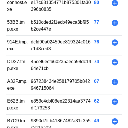
conhost.e
e17c681354771b875301fa30
80
+
xe
396b0835
53BB.tm
b510cded2f1ecb49eca3bf95
77
+
p.exe
b2ce447e
914E.tmp.
dcfd90a02459ee819324c016
76
+
exe
c1d8ced3
DD27.tm
45cef6ecf660235aecb98dc14
74
+
p.exe
64e71cb
A32F.tmp.
967238434e258179705b842
67
+
exe
946715064
E62B.tm
e853c4cbf08ee22314aa3774
62
+
p.exe
df173253
B7C9.tm
9390d7fcb41867482a31c355
49
+
p.exe
c311ba03