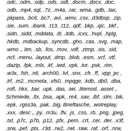
.odc, .odm, .odp, .ods, .odt, .docm, .docx, .doc,
.odb, .mp4, sql, .7z, .m4a, .rar, .wma, .gdb, .tax,
.pkpass, .bc6, .bc7, .avi, .wmv, .csv, .d3dbsp, .zip,
.sie, .sum, .ibank, .t13, .t12, .qdf, .bkp, .qic, .bkf ,
.sidn, .sidd, .mddata, .itl, .itdb, .icxs, .hvpl, .hplg,
.hkdb, .mdbackup, .syncdb, .gho, .cas, .svg, .map,
.wmo ,. itm, .sb, .fos, .mov, .vdf, .ztmp, .sis, .sid,
.ncf, .menu, .layout, .dmp, .blob, .esm, .vcf, .vtf,
.dazip, .fpk, .mlx, .kf, .iwd, .vpk, .tor, .psk, .rim,
.w3x, .fsh, .ntl, .arch00, .lvl, .snx, .cfr, .ff, .vpp_pc ,
.lrf, .m2, .mcmeta, .vfs0, .mpqge, .kdb, .db0, .dba,
.rofl, .hkx, .bar, .upk, .das, .iwi, .litemod, .asset ,.
Schmiede, .ltx, .bsa, .apk, .re4, .sav, .lbf, .slm, .bik,
.epk, .rgss3a, .pak, .big, Brieftasche, .wotreplay,
.xxx, .desc ,. py, .m3u, .flv, .js, .css, .rb, .png, .jpeg,
.txt, .p7c, .p7b, .p12, .pfx, .pem, .crt, .cer, .der, .x3f,
.srw, .pef, .ptx, .r3d, .rw2, .rwl, .raw, .raf, .orf, .nrw,