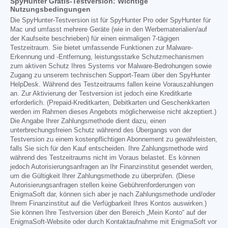
SpyHunter Gratis-Testversion: Wichtige
Nutzungsbedingungen
Die SpyHunter-Testversion ist für SpyHunter Pro oder SpyHunter für
Mac und umfasst mehrere Geräte (wie in den Werbematerialien/auf
der Kaufseite beschrieben) für einen einmaligen 7-tägigen
Testzeitraum. Sie bietet umfassende Funktionen zur Malware-
Erkennung und -Entfernung, leistungsstarke Schutzmechanismen
zum aktiven Schutz Ihres Systems vor Malware-Bedrohungen sowie
Zugang zu unserem technischen Support-Team über den SpyHunter
HelpDesk. Während des Testzeitraums fallen keine Vorauszahlungen
an. Zur Aktivierung der Testversion ist jedoch eine Kreditkarte
erforderlich. (Prepaid-Kreditkarten, Debitkarten und Geschenkkarten
werden im Rahmen dieses Angebots möglicherweise nicht akzeptiert.)
Die Angabe Ihrer Zahlungsmethode dient dazu, einen
unterbrechungsfreien Schutz während des Übergangs von der
Testversion zu einem kostenpflichtigen Abonnement zu gewährleisten,
falls Sie sich für den Kauf entscheiden. Ihre Zahlungsmethode wird
während des Testzeitraums nicht im Voraus belastet. Es können
jedoch Autorisierungsanfragen an Ihr Finanzinstitut gesendet werden,
um die Gültigkeit Ihrer Zahlungsmethode zu überprüfen. (Diese
Autorisierungsanfragen stellen keine Gebührenforderungen von
EnigmaSoft dar, können sich aber je nach Zahlungsmethode und/oder
Ihrem Finanzinstitut auf die Verfügbarkeit Ihres Kontos auswirken.)
Sie können Ihre Testversion über den Bereich „Mein Konto“ auf der
EnigmaSoft-Website oder durch Kontaktaufnahme mit EnigmaSoft vor