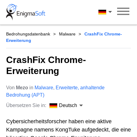
Skip
to
Deutsch
content
Bedrohungsdatenbank
Malware
CrashFix Chrome-
Erweiterung
CrashFix Chrome-
Erweiterung
Von
Mezo
in
Malware
,
Erweiterte, anhaltende
Bedrohung (APT)
Übersetzen Sie in:
Deutsch
Cybersicherheitsforscher haben eine aktive
Kampagne namens KongTuke aufgedeckt, die eine