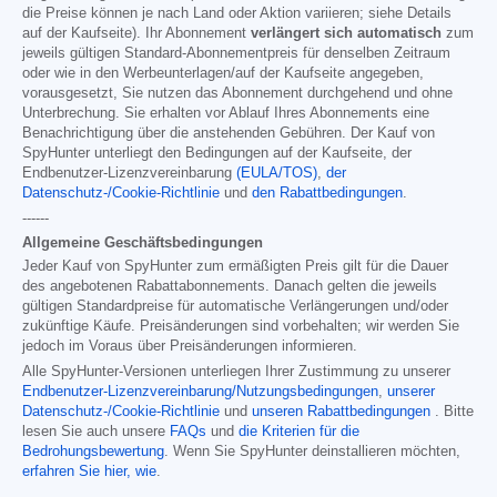
die Preise können je nach Land oder Aktion variieren; siehe Details
auf der Kaufseite). Ihr Abonnement
verlängert sich automatisch
zum
jeweils gültigen Standard-Abonnementpreis für denselben Zeitraum
oder wie in den Werbeunterlagen/auf der Kaufseite angegeben,
vorausgesetzt, Sie nutzen das Abonnement durchgehend und ohne
Unterbrechung. Sie erhalten vor Ablauf Ihres Abonnements eine
Benachrichtigung über die anstehenden Gebühren. Der Kauf von
SpyHunter unterliegt den Bedingungen auf der Kaufseite, der
Endbenutzer-Lizenzvereinbarung
(EULA/TOS)
,
der
Datenschutz-/Cookie-Richtlinie
und
den Rabattbedingungen
.
------
Allgemeine Geschäftsbedingungen
Jeder Kauf von SpyHunter zum ermäßigten Preis gilt für die Dauer
des angebotenen Rabattabonnements. Danach gelten die jeweils
gültigen Standardpreise für automatische Verlängerungen und/oder
zukünftige Käufe. Preisänderungen sind vorbehalten; wir werden Sie
jedoch im Voraus über Preisänderungen informieren.
Alle SpyHunter-Versionen unterliegen Ihrer Zustimmung zu unserer
Endbenutzer-Lizenzvereinbarung/Nutzungsbedingungen
,
unserer
Datenschutz-/Cookie-Richtlinie
und
unseren Rabattbedingungen
. Bitte
lesen Sie auch unsere
FAQs
und
die Kriterien für die
Bedrohungsbewertung
. Wenn Sie SpyHunter deinstallieren möchten,
erfahren Sie hier, wie
.