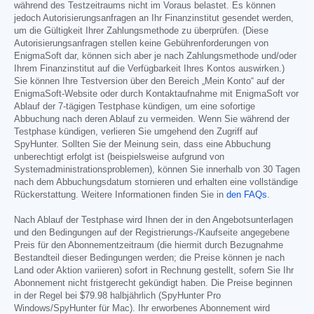
während des Testzeitraums nicht im Voraus belastet. Es können
jedoch Autorisierungsanfragen an Ihr Finanzinstitut gesendet werden,
um die Gültigkeit Ihrer Zahlungsmethode zu überprüfen. (Diese
Autorisierungsanfragen stellen keine Gebührenforderungen von
EnigmaSoft dar, können sich aber je nach Zahlungsmethode und/oder
Ihrem Finanzinstitut auf die Verfügbarkeit Ihres Kontos auswirken.)
Sie können Ihre Testversion über den Bereich „Mein Konto“ auf der
EnigmaSoft-Website oder durch Kontaktaufnahme mit EnigmaSoft vor
Ablauf der 7-tägigen Testphase kündigen, um eine sofortige
Abbuchung nach deren Ablauf zu vermeiden. Wenn Sie während der
Testphase kündigen, verlieren Sie umgehend den Zugriff auf
SpyHunter. Sollten Sie der Meinung sein, dass eine Abbuchung
unberechtigt erfolgt ist (beispielsweise aufgrund von
Systemadministrationsproblemen), können Sie innerhalb von 30 Tagen
nach dem Abbuchungsdatum stornieren und erhalten eine vollständige
Rückerstattung. Weitere Informationen finden Sie in
den FAQs
.
Nach Ablauf der Testphase wird Ihnen der in den Angebotsunterlagen
und den Bedingungen auf der Registrierungs-/Kaufseite angegebene
Preis für den Abonnementzeitraum (die hiermit durch Bezugnahme
Bestandteil dieser Bedingungen werden; die Preise können je nach
Land oder Aktion variieren) sofort in Rechnung gestellt, sofern Sie Ihr
Abonnement nicht fristgerecht gekündigt haben. Die Preise beginnen
in der Regel bei
$79.98
halbjährlich (SpyHunter Pro
Windows/SpyHunter für Mac). Ihr erworbenes Abonnement wird