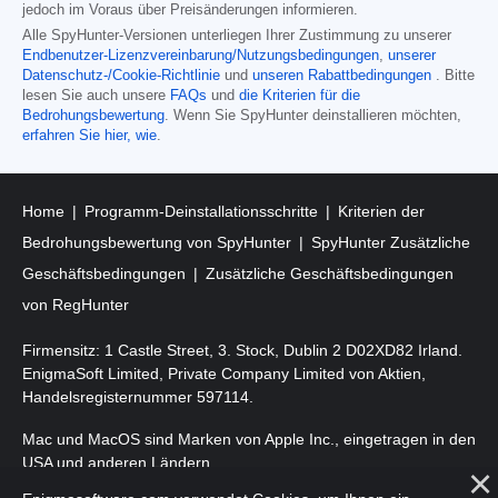
jedoch im Voraus über Preisänderungen informieren.
Alle SpyHunter-Versionen unterliegen Ihrer Zustimmung zu unserer
Endbenutzer-Lizenzvereinbarung/Nutzungsbedingungen
,
unserer
Datenschutz-/Cookie-Richtlinie
und
unseren Rabattbedingungen
. Bitte
lesen Sie auch unsere
FAQs
und
die Kriterien für die
Bedrohungsbewertung
. Wenn Sie SpyHunter deinstallieren möchten,
erfahren Sie hier, wie
.
Home
Programm-Deinstallationsschritte
Kriterien der
Bedrohungsbewertung von SpyHunter
SpyHunter Zusätzliche
Geschäftsbedingungen
Zusätzliche Geschäftsbedingungen
von RegHunter
Firmensitz: 1 Castle Street, 3. Stock, Dublin 2 D02XD82 Irland.
EnigmaSoft Limited, Private Company Limited von Aktien,
Handelsregisternummer 597114.
Mac und MacOS sind Marken von Apple Inc., eingetragen in den
USA und anderen Ländern.