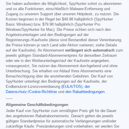
Sie haben außerdem die Möglichkeit, SpyHunter sofort zu abonnieren
und so alle Funktionen, einschließlich Malware-Entfernung und
Zugang zu unserem Support über unseren Helpdesk, zu nutzen. Die
Kosten beginnen in der Regel bei
$49.98
halbjährlich (SpyHunter
Basic Windows) bzw.
$79.98
halbjährlich (SpyHunter Pro
Windows/SpyHunter für Mac). Die Preise richten sich nach den
Angebotsunterlagen und den Bedingungen auf der
Registrierungs-/Kaufseite (diese sind Bestandteil dieser Vereinbarung;
die Preise können je nach Land oder Aktion variieren; siehe Details
auf der Kaufseite). Ihr Abonnement
verlängert sich automatisch
zum
jeweils gültigen Standard-Abonnementpreis für denselben Zeitraum
oder wie in den Werbeunterlagen/auf der Kaufseite angegeben,
vorausgesetzt, Sie nutzen das Abonnement durchgehend und ohne
Unterbrechung. Sie erhalten vor Ablauf Ihres Abonnements eine
Benachrichtigung über die anstehenden Gebühren. Der Kauf von
SpyHunter unterliegt den Bedingungen auf der Kaufseite, der
Endbenutzer-Lizenzvereinbarung
(EULA/TOS)
,
der
Datenschutz-/Cookie-Richtlinie
und
den Rabattbedingungen
.
------
Allgemeine Geschäftsbedingungen
Jeder Kauf von SpyHunter zum ermäßigten Preis gilt für die Dauer
des angebotenen Rabattabonnements. Danach gelten die jeweils
gültigen Standardpreise für automatische Verlängerungen und/oder
zukünftige Käufe. Preisänderungen sind vorbehalten; wir werden Sie