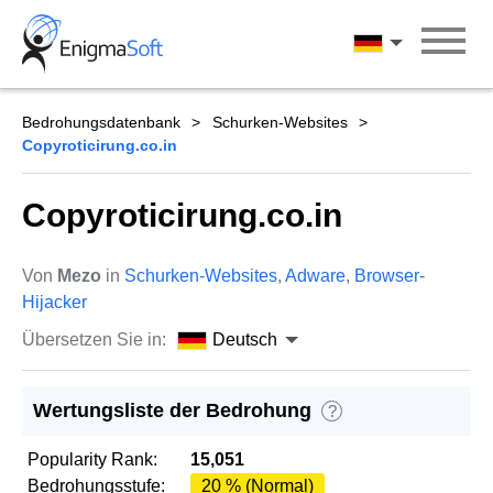
Skip
to
Deutsch
content
Bedrohungsdatenbank
Schurken-Websites
Copyroticirung.co.in
Copyroticirung.co.in
Von
Mezo
in
Schurken-Websites
,
Adware
,
Browser-
Hijacker
Übersetzen Sie in:
Deutsch
Wertungsliste der Bedrohung
?
Popularity Rank:
15,051
Bedrohungsstufe:
20 % (Normal)