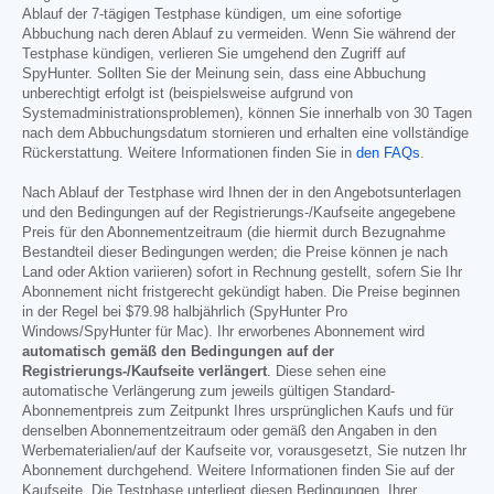
Ablauf der 7-tägigen Testphase kündigen, um eine sofortige
Abbuchung nach deren Ablauf zu vermeiden. Wenn Sie während der
Testphase kündigen, verlieren Sie umgehend den Zugriff auf
SpyHunter. Sollten Sie der Meinung sein, dass eine Abbuchung
unberechtigt erfolgt ist (beispielsweise aufgrund von
Systemadministrationsproblemen), können Sie innerhalb von 30 Tagen
nach dem Abbuchungsdatum stornieren und erhalten eine vollständige
Rückerstattung. Weitere Informationen finden Sie in
den FAQs
.
Nach Ablauf der Testphase wird Ihnen der in den Angebotsunterlagen
und den Bedingungen auf der Registrierungs-/Kaufseite angegebene
Preis für den Abonnementzeitraum (die hiermit durch Bezugnahme
Bestandteil dieser Bedingungen werden; die Preise können je nach
Land oder Aktion variieren) sofort in Rechnung gestellt, sofern Sie Ihr
Abonnement nicht fristgerecht gekündigt haben. Die Preise beginnen
in der Regel bei
$79.98
halbjährlich (SpyHunter Pro
Windows/SpyHunter für Mac). Ihr erworbenes Abonnement wird
automatisch gemäß den Bedingungen auf der
Registrierungs-/Kaufseite verlängert
. Diese sehen eine
automatische Verlängerung zum jeweils gültigen Standard-
Abonnementpreis zum Zeitpunkt Ihres ursprünglichen Kaufs und für
denselben Abonnementzeitraum oder gemäß den Angaben in den
Werbematerialien/auf der Kaufseite vor, vorausgesetzt, Sie nutzen Ihr
Abonnement durchgehend. Weitere Informationen finden Sie auf der
Kaufseite. Die Testphase unterliegt diesen Bedingungen, Ihrer