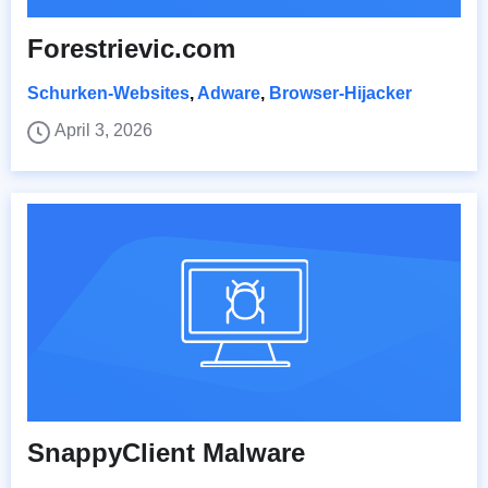
Forestrievic.com
Schurken-Websites
,
Adware
,
Browser-Hijacker
April 3, 2026
SnappyClient Malware