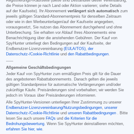
Registrierungs-/Kaufseite (diese sind Bestandteil dieser Vereinbarung;
die Preise können je nach Land oder Aktion variieren; siehe Details
auf der Kaufseite). Ihr Abonnement
verlängert sich automatisch
zum
jeweils gültigen Standard-Abonnementpreis für denselben Zeitraum
oder wie in den Werbeunterlagen/auf der Kaufseite angegeben,
vorausgesetzt, Sie nutzen das Abonnement durchgehend und ohne
Unterbrechung. Sie erhalten vor Ablauf Ihres Abonnements eine
Benachrichtigung über die anstehenden Gebühren. Der Kauf von
SpyHunter unterliegt den Bedingungen auf der Kaufseite, der
Endbenutzer-Lizenzvereinbarung
(EULA/TOS)
,
der
Datenschutz-/Cookie-Richtlinie
und
den Rabattbedingungen
.
------
Allgemeine Geschäftsbedingungen
Jeder Kauf von SpyHunter zum ermäßigten Preis gilt für die Dauer
des angebotenen Rabattabonnements. Danach gelten die jeweils
gültigen Standardpreise für automatische Verlängerungen und/oder
zukünftige Käufe. Preisänderungen sind vorbehalten; wir werden Sie
jedoch im Voraus über Preisänderungen informieren.
Alle SpyHunter-Versionen unterliegen Ihrer Zustimmung zu unserer
Endbenutzer-Lizenzvereinbarung/Nutzungsbedingungen
,
unserer
Datenschutz-/Cookie-Richtlinie
und
unseren Rabattbedingungen
. Bitte
lesen Sie auch unsere
FAQs
und
die Kriterien für die
Bedrohungsbewertung
. Wenn Sie SpyHunter deinstallieren möchten,
erfahren Sie hier, wie
.