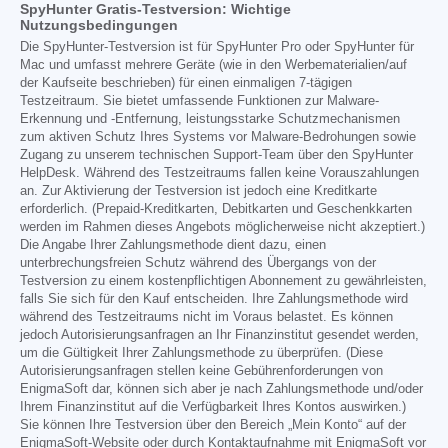
SpyHunter Gratis-Testversion: Wichtige
Nutzungsbedingungen
Die SpyHunter-Testversion ist für SpyHunter Pro oder SpyHunter für
Mac und umfasst mehrere Geräte (wie in den Werbematerialien/auf
der Kaufseite beschrieben) für einen einmaligen 7-tägigen
Testzeitraum. Sie bietet umfassende Funktionen zur Malware-
Erkennung und -Entfernung, leistungsstarke Schutzmechanismen
zum aktiven Schutz Ihres Systems vor Malware-Bedrohungen sowie
Zugang zu unserem technischen Support-Team über den SpyHunter
HelpDesk. Während des Testzeitraums fallen keine Vorauszahlungen
an. Zur Aktivierung der Testversion ist jedoch eine Kreditkarte
erforderlich. (Prepaid-Kreditkarten, Debitkarten und Geschenkkarten
werden im Rahmen dieses Angebots möglicherweise nicht akzeptiert.)
Die Angabe Ihrer Zahlungsmethode dient dazu, einen
unterbrechungsfreien Schutz während des Übergangs von der
Testversion zu einem kostenpflichtigen Abonnement zu gewährleisten,
falls Sie sich für den Kauf entscheiden. Ihre Zahlungsmethode wird
während des Testzeitraums nicht im Voraus belastet. Es können
jedoch Autorisierungsanfragen an Ihr Finanzinstitut gesendet werden,
um die Gültigkeit Ihrer Zahlungsmethode zu überprüfen. (Diese
Autorisierungsanfragen stellen keine Gebührenforderungen von
EnigmaSoft dar, können sich aber je nach Zahlungsmethode und/oder
Ihrem Finanzinstitut auf die Verfügbarkeit Ihres Kontos auswirken.)
Sie können Ihre Testversion über den Bereich „Mein Konto“ auf der
EnigmaSoft-Website oder durch Kontaktaufnahme mit EnigmaSoft vor