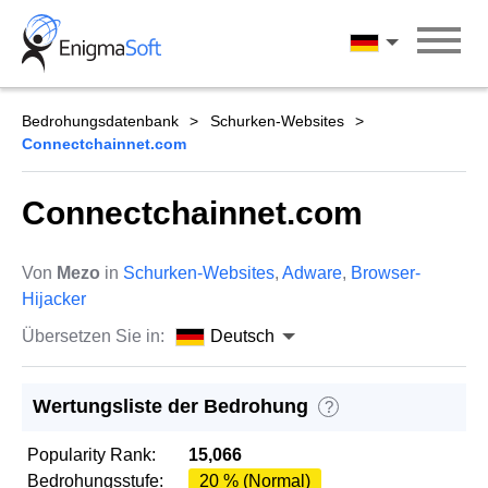
Skip
to
Deutsch
content
Bedrohungsdatenbank
Schurken-Websites
Connectchainnet.com
Connectchainnet.com
Von
Mezo
in
Schurken-Websites
,
Adware
,
Browser-
Hijacker
Übersetzen Sie in:
Deutsch
Wertungsliste der Bedrohung
?
Popularity Rank:
15,066
Bedrohungsstufe:
20 % (Normal)