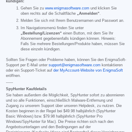
kündigen:
Gehen Sie zu
www.enigmasoftware.com
und klicken Sie
oben rechts auf die Schaltfläche
„Anmelden“
.
Melden Sie sich mit Ihrem Benutzernamen und Passwort an.
Im Navigationsmenü finden Sie unter
„Bestellung/Lizenzen“
einen Button, mit dem Sie Ihr
Abonnement gegebenenfalls kündigen können. Hinweis:
Falls Sie mehrere Bestellungen/Produkte haben, müssen Sie
diese einzeln kündigen.
Sollten Sie Fragen oder Probleme haben, können Sie den EnigmaSoft-
Support per E-Mail unter
support@enigmasoftware.com
kontaktieren
oder ein Support-Ticket auf
der MyAccount-Website von EnigmaSoft
eröffnen.
------
SpyHunter Kaufdetails
Sie haben außerdem die Möglichkeit, SpyHunter sofort zu abonnieren
und so alle Funktionen, einschließlich Malware-Entfernung und
Zugang zu unserem Support über unseren Helpdesk, zu nutzen. Die
Kosten beginnen in der Regel bei
$49.98
halbjährlich (SpyHunter
Basic Windows) bzw.
$79.98
halbjährlich (SpyHunter Pro
Windows/SpyHunter für Mac). Die Preise richten sich nach den
Angebotsunterlagen und den Bedingungen auf der