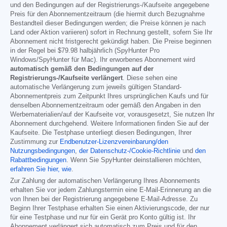
und den Bedingungen auf der Registrierungs-/Kaufseite angegebene
Preis für den Abonnementzeitraum (die hiermit durch Bezugnahme
Bestandteil dieser Bedingungen werden; die Preise können je nach
Land oder Aktion variieren) sofort in Rechnung gestellt, sofern Sie Ihr
Abonnement nicht fristgerecht gekündigt haben. Die Preise beginnen
in der Regel bei
$79.98
halbjährlich (SpyHunter Pro
Windows/SpyHunter für Mac). Ihr erworbenes Abonnement wird
automatisch gemäß den Bedingungen auf der
Registrierungs-/Kaufseite verlängert
. Diese sehen eine
automatische Verlängerung zum jeweils gültigen Standard-
Abonnementpreis zum Zeitpunkt Ihres ursprünglichen Kaufs und für
denselben Abonnementzeitraum oder gemäß den Angaben in den
Werbematerialien/auf der Kaufseite vor, vorausgesetzt, Sie nutzen Ihr
Abonnement durchgehend. Weitere Informationen finden Sie auf der
Kaufseite. Die Testphase unterliegt diesen Bedingungen, Ihrer
Zustimmung zur
Endbenutzer-Lizenzvereinbarung/den
Nutzungsbedingungen
,
der Datenschutz-/Cookie-Richtlinie
und
den
Rabattbedingungen
. Wenn Sie SpyHunter deinstallieren möchten,
erfahren Sie hier, wie
.
Zur Zahlung der automatischen Verlängerung Ihres Abonnements
erhalten Sie vor jedem Zahlungstermin eine E-Mail-Erinnerung an die
von Ihnen bei der Registrierung angegebene E-Mail-Adresse. Zu
Beginn Ihrer Testphase erhalten Sie einen Aktivierungscode, der nur
für eine Testphase und nur für ein Gerät pro Konto gültig ist. Ihr
Abonnement verlängert sich automatisch zum Preis und für den