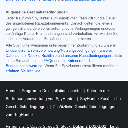
------
Allgemeine Geschäftsbedingungen
Jeder Kauf von SpyHunter zum ermäßigten Preis gilt für die Dauer
des angebotenen Rabattabonnements. Danach gelten die jeweils
gültigen Standardpreise für automatische Verlängerungen und/oder
zukünftige Käufe. Preisänderungen sind vorbehalten; wir werden Sie
jedoch im Voraus über Preisänderungen informieren.
Alle SpyHunter-Versionen unterliegen Ihrer Zustimmung zu unserer
Endbenutzer-Lizenzvereinbarung/Nutzungsbedingungen
,
unserer
Datenschutz-/Cookie-Richtlinie
und
unseren Rabattbedingungen
. Bitte
lesen Sie auch unsere
FAQs
und
die Kriterien für die
Bedrohungsbewertung
. Wenn Sie SpyHunter deinstallieren möchten,
erfahren Sie hier, wie
.
Home
Programm-Deinstallationsschritte
Kriterien der
Bedrohungsbewertung von SpyHunter
SpyHunter Zusätzliche
Geschäftsbedingungen
Zusätzliche Geschäftsbedingungen
von RegHunter
Firmensitz: 1 Castle Street, 3. Stock, Dublin 2 D02XD82 Irland.