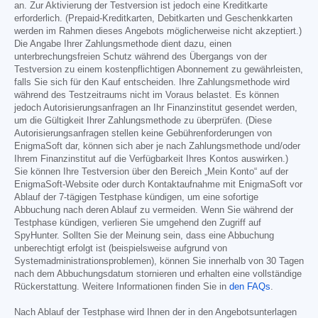
an. Zur Aktivierung der Testversion ist jedoch eine Kreditkarte
erforderlich. (Prepaid-Kreditkarten, Debitkarten und Geschenkkarten
werden im Rahmen dieses Angebots möglicherweise nicht akzeptiert.)
Die Angabe Ihrer Zahlungsmethode dient dazu, einen
unterbrechungsfreien Schutz während des Übergangs von der
Testversion zu einem kostenpflichtigen Abonnement zu gewährleisten,
falls Sie sich für den Kauf entscheiden. Ihre Zahlungsmethode wird
während des Testzeitraums nicht im Voraus belastet. Es können
jedoch Autorisierungsanfragen an Ihr Finanzinstitut gesendet werden,
um die Gültigkeit Ihrer Zahlungsmethode zu überprüfen. (Diese
Autorisierungsanfragen stellen keine Gebührenforderungen von
EnigmaSoft dar, können sich aber je nach Zahlungsmethode und/oder
Ihrem Finanzinstitut auf die Verfügbarkeit Ihres Kontos auswirken.)
Sie können Ihre Testversion über den Bereich „Mein Konto“ auf der
EnigmaSoft-Website oder durch Kontaktaufnahme mit EnigmaSoft vor
Ablauf der 7-tägigen Testphase kündigen, um eine sofortige
Abbuchung nach deren Ablauf zu vermeiden. Wenn Sie während der
Testphase kündigen, verlieren Sie umgehend den Zugriff auf
SpyHunter. Sollten Sie der Meinung sein, dass eine Abbuchung
unberechtigt erfolgt ist (beispielsweise aufgrund von
Systemadministrationsproblemen), können Sie innerhalb von 30 Tagen
nach dem Abbuchungsdatum stornieren und erhalten eine vollständige
Rückerstattung. Weitere Informationen finden Sie in
den FAQs
.
Nach Ablauf der Testphase wird Ihnen der in den Angebotsunterlagen