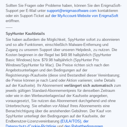
Sollten Sie Fragen oder Probleme haben, können Sie den EnigmaSoft-
Support per E-Mail unter
support@enigmasoftware.com
kontaktieren
oder ein Support-Ticket auf
der MyAccount-Website von EnigmaSoft
eröffnen.
------
SpyHunter Kaufdetails
Sie haben außerdem die Möglichkeit, SpyHunter sofort zu abonnieren
und so alle Funktionen, einschließlich Malware-Entfernung und
Zugang zu unserem Support über unseren Helpdesk, zu nutzen. Die
Kosten beginnen in der Regel bei
$49.98
halbjährlich (SpyHunter
Basic Windows) bzw.
$79.98
halbjährlich (SpyHunter Pro
Windows/SpyHunter für Mac). Die Preise richten sich nach den
Angebotsunterlagen und den Bedingungen auf der
Registrierungs-/Kaufseite (diese sind Bestandteil dieser Vereinbarung;
die Preise können je nach Land oder Aktion variieren; siehe Details
auf der Kaufseite). Ihr Abonnement
verlängert sich automatisch
zum
jeweils gültigen Standard-Abonnementpreis für denselben Zeitraum
oder wie in den Werbeunterlagen/auf der Kaufseite angegeben,
vorausgesetzt, Sie nutzen das Abonnement durchgehend und ohne
Unterbrechung. Sie erhalten vor Ablauf Ihres Abonnements eine
Benachrichtigung über die anstehenden Gebühren. Der Kauf von
SpyHunter unterliegt den Bedingungen auf der Kaufseite, der
Endbenutzer-Lizenzvereinbarung
(EULA/TOS)
,
der
Datenschutz-/Cookie-Richtlinie
und
den Rabattbedingungen
.