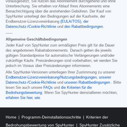
vorausgesetzt, Sie nutzen das Abonnement durchgehend und ohne
Unterbrechung. Sie erhalten vor Ablauf Ihres Abonnements eine
Benachrichtigung über die anstehenden Gebühren. Der Kauf von
SpyHunter unterliegt den Bedingungen auf der Kaufseite, der
Endbenutzer-Lizenzvereinbarung
(EULA/TOS)
,
der
Datenschutz-/Cookie-Richtlinie
und
den Rabattbedingungen
.
------
Allgemeine Geschäftsbedingungen
Jeder Kauf von SpyHunter zum ermäßigten Preis gilt für die Dauer
des angebotenen Rabattabonnements. Danach gelten die jeweils
gültigen Standardpreise für automatische Verlängerungen und/oder
zukünftige Käufe. Preisänderungen sind vorbehalten; wir werden Sie
jedoch im Voraus über Preisänderungen informieren.
Alle SpyHunter-Versionen unterliegen Ihrer Zustimmung zu unserer
Endbenutzer-Lizenzvereinbarung/Nutzungsbedingungen
,
unserer
Datenschutz-/Cookie-Richtlinie
und
unseren Rabattbedingungen
. Bitte
lesen Sie auch unsere
FAQs
und
die Kriterien für die
Bedrohungsbewertung
. Wenn Sie SpyHunter deinstallieren möchten,
erfahren Sie hier, wie
.
Home
Programm-Deinstallationsschritte
Kriterien der
Bedrohungsbewertung von SpyHunter
SpyHunter Zusätzliche