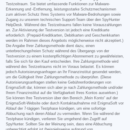
Testzeitraum. Sie bietet umfassende Funktionen zur Malware-
Erkennung und -Entfernung, leistungsstarke Schutzmechanismen
zum aktiven Schutz Ihres Systems vor Malware-Bedrohungen sowie
Zugang zu unserem technischen Support-Team über den SpyHunter
HelpDesk. Während des Testzeitraums fallen keine Vorauszahlungen
an. Zur Aktivierung der Testversion ist jedoch eine Kreditkarte
erforderlich. (Prepaid-Kreditkarten, Debitkarten und Geschenkkarten
werden im Rahmen dieses Angebots möglicherweise nicht akzeptiert.)
Die Angabe Ihrer Zahlungsmethode dient dazu, einen
unterbrechungsfreien Schutz während des Übergangs von der
Testversion zu einem kostenpflichtigen Abonnement zu gewährleisten,
falls Sie sich für den Kauf entscheiden. Ihre Zahlungsmethode wird
während des Testzeitraums nicht im Voraus belastet. Es können
jedoch Autorisierungsanfragen an Ihr Finanzinstitut gesendet werden,
um die Gültigkeit Ihrer Zahlungsmethode zu überprüfen. (Diese
Autorisierungsanfragen stellen keine Gebührenforderungen von
EnigmaSoft dar, können sich aber je nach Zahlungsmethode und/oder
Ihrem Finanzinstitut auf die Verfügbarkeit Ihres Kontos auswirken.)
Sie können Ihre Testversion über den Bereich „Mein Konto“ auf der
EnigmaSoft-Website oder durch Kontaktaufnahme mit EnigmaSoft vor
Ablauf der 7-tägigen Testphase kündigen, um eine sofortige
Abbuchung nach deren Ablauf zu vermeiden. Wenn Sie während der
Testphase kündigen, verlieren Sie umgehend den Zugriff auf
SpyHunter. Sollten Sie der Meinung sein, dass eine Abbuchung
unberechtigt erfolgt ist (beispielsweise aufgrund von