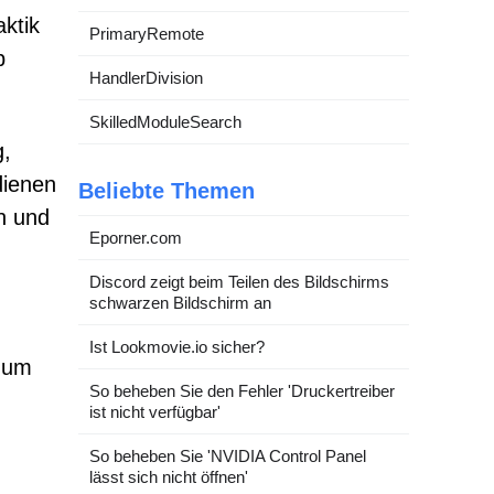
aktik
PrimaryRemote
p
HandlerDivision
SkilledModuleSearch
g,
dienen
Beliebte Themen
n und
Eporner.com
Discord zeigt beim Teilen des Bildschirms
schwarzen Bildschirm an
Ist Lookmovie.io sicher?
, um
So beheben Sie den Fehler 'Druckertreiber
ist nicht verfügbar'
So beheben Sie 'NVIDIA Control Panel
lässt sich nicht öffnen'