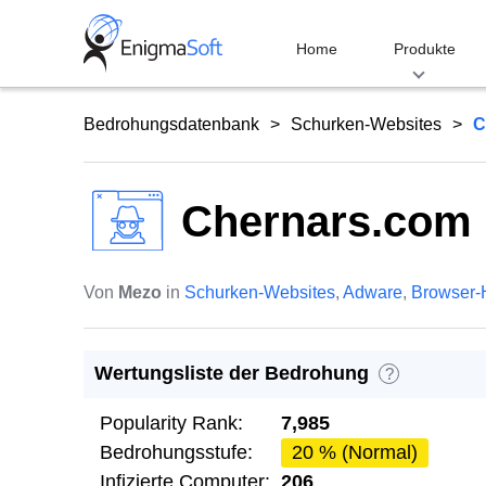
Skip
to
Home
Produkte
content
Bedrohungsdatenbank
Schurken-Websites
C
Chernars.com
Von
Mezo
in
Schurken-Websites
,
Adware
,
Browser-
Wertungsliste der Bedrohung
?
Popularity Rank:
7,985
Bedrohungsstufe:
20 % (Normal)
Infizierte Computer:
206