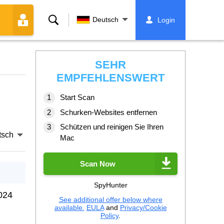
Suche
Deutsch
Login
SEHR
EMPFEHLENSWERT
Start Scan
Schurken-Websites entfernen
Schützen und reinigen Sie Ihren
tsch
Mac
Scan Now
SpyHunter
024
See additional offer below where
available.
EULA
and
Privacy/Cookie
Policy
.