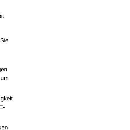
it
Sie
gen
, um
gkeit
E-
igen