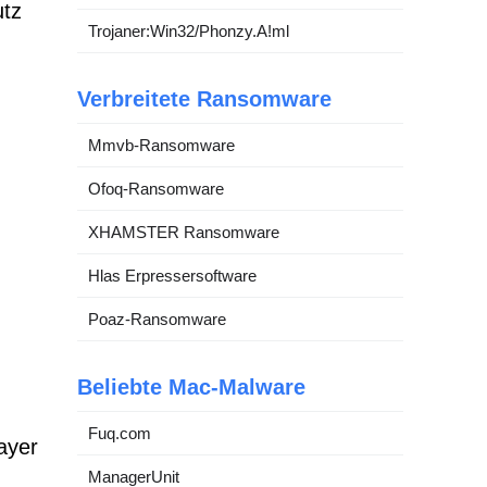
utz
Trojaner:Win32/Phonzy.A!ml
Verbreitete Ransomware
Mmvb-Ransomware
Ofoq-Ransomware
XHAMSTER Ransomware
Hlas Erpressersoftware
Poaz-Ransomware
Beliebte Mac-Malware
Fuq.com
ayer
ManagerUnit