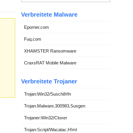
Verbreitete Malware
Eporner.com
Fuq.com
XHAMSTER Ransomware
CraxsRAT Mobile Malware
Verbreitete Trojaner
Trojan:Win32/Suschil!rfn
Trojan.Malware.300983.Susgen
Trojaner:Win32/Cloxer
Trojan:Script/Wacatac.H!ml