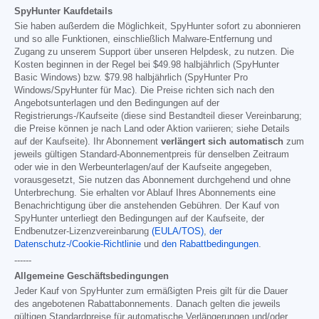
SpyHunter Kaufdetails
Sie haben außerdem die Möglichkeit, SpyHunter sofort zu abonnieren
und so alle Funktionen, einschließlich Malware-Entfernung und
Zugang zu unserem Support über unseren Helpdesk, zu nutzen. Die
Kosten beginnen in der Regel bei
$49.98
halbjährlich (SpyHunter
Basic Windows) bzw.
$79.98
halbjährlich (SpyHunter Pro
Windows/SpyHunter für Mac). Die Preise richten sich nach den
Angebotsunterlagen und den Bedingungen auf der
Registrierungs-/Kaufseite (diese sind Bestandteil dieser Vereinbarung;
die Preise können je nach Land oder Aktion variieren; siehe Details
auf der Kaufseite). Ihr Abonnement
verlängert sich automatisch
zum
jeweils gültigen Standard-Abonnementpreis für denselben Zeitraum
oder wie in den Werbeunterlagen/auf der Kaufseite angegeben,
vorausgesetzt, Sie nutzen das Abonnement durchgehend und ohne
Unterbrechung. Sie erhalten vor Ablauf Ihres Abonnements eine
Benachrichtigung über die anstehenden Gebühren. Der Kauf von
SpyHunter unterliegt den Bedingungen auf der Kaufseite, der
Endbenutzer-Lizenzvereinbarung
(EULA/TOS)
,
der
Datenschutz-/Cookie-Richtlinie
und
den Rabattbedingungen
.
------
Allgemeine Geschäftsbedingungen
Jeder Kauf von SpyHunter zum ermäßigten Preis gilt für die Dauer
des angebotenen Rabattabonnements. Danach gelten die jeweils
gültigen Standardpreise für automatische Verlängerungen und/oder