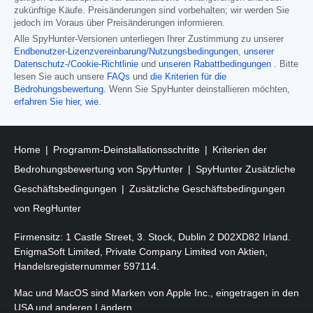
zukünftige Käufe. Preisänderungen sind vorbehalten; wir werden Sie
jedoch im Voraus über Preisänderungen informieren.
Alle SpyHunter-Versionen unterliegen Ihrer Zustimmung zu unserer
Endbenutzer-Lizenzvereinbarung/Nutzungsbedingungen
,
unserer
Datenschutz-/Cookie-Richtlinie
und
unseren Rabattbedingungen
. Bitte
lesen Sie auch unsere
FAQs
und
die Kriterien für die
Bedrohungsbewertung
. Wenn Sie SpyHunter deinstallieren möchten,
erfahren Sie hier, wie
.
Home
Programm-Deinstallationsschritte
Kriterien der
Bedrohungsbewertung von SpyHunter
SpyHunter Zusätzliche
Geschäftsbedingungen
Zusätzliche Geschäftsbedingungen
von RegHunter
Firmensitz: 1 Castle Street, 3. Stock, Dublin 2 D02XD82 Irland.
EnigmaSoft Limited, Private Company Limited von Aktien,
Handelsregisternummer 597114.
Mac und MacOS sind Marken von Apple Inc., eingetragen in den
USA und anderen Ländern.