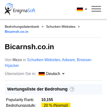
Skip
to
Deutsch
content
Bedrohungsdatenbank
Schurken-Websites
Bicarnsh.co.in
Bicarnsh.co.in
Von
Mezo
in
Schurken-Websites
,
Adware
,
Browser-
Hijacker
Übersetzen Sie in:
Deutsch
Wertungsliste der Bedrohung
?
Popularity Rank:
10,155
Bedrohungsstufe:
20 % (Normal)