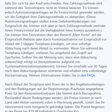
falls Sie sich für den Kauf entscheiden. Ihre Zahlungsmethode wird
während des Testzeitraums nicht im Voraus belastet. Es können
jedoch Autorisierungsanfragen an Ihr Finanzinstitut gesendet werden,
um die Gültigkeit Ihrer Zahlungsmethode zu überprüfen. (Diese
Autorisierungsanfragen stellen keine Gebührenforderungen von
EnigmaSoft dar, können sich aber je nach Zahlungsmethode und/oder
Ihrem Finanzinstitut auf die Verfügbarkeit Ihres Kontos auswirken.)
Sie können Ihre Testversion über den Bereich „Mein Konto“ auf der
EnigmaSoft-Website oder durch Kontaktaufnahme mit EnigmaSoft vor
Ablauf der 7-tägigen Testphase kündigen, um eine sofortige
Abbuchung nach deren Ablauf zu vermeiden. Wenn Sie während der
Testphase kündigen, verlieren Sie umgehend den Zugriff auf
SpyHunter. Sollten Sie der Meinung sein, dass eine Abbuchung
unberechtigt erfolgt ist (beispielsweise aufgrund von
Systemadministrationsproblemen), können Sie innerhalb von 30 Tagen
nach dem Abbuchungsdatum stornieren und erhalten eine vollständige
Rückerstattung. Weitere Informationen finden Sie in
den FAQs
.
Nach Ablauf der Testphase wird Ihnen der in den Angebotsunterlagen
und den Bedingungen auf der Registrierungs-/Kaufseite angegebene
Preis für den Abonnementzeitraum (die hiermit durch Bezugnahme
Bestandteil dieser Bedingungen werden; die Preise können je nach
Land oder Aktion variieren) sofort in Rechnung gestellt, sofern Sie Ihr
Abonnement nicht fristgerecht gekündigt haben. Die Preise beginnen
in der Regel bei
$79.98
halbjährlich (SpyHunter Pro