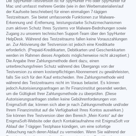
Die SpyHunter-Testversion ist für SpyHunter Pro oder SpyHunter für
Mac und umfasst mehrere Geräte (wie in den Werbematerialien/auf
der Kaufseite beschrieben) für einen einmaligen 7-tägigen
Testzeitraum. Sie bietet umfassende Funktionen zur Malware-
Erkennung und -Entfernung, leistungsstarke Schutzmechanismen
zum aktiven Schutz Ihres Systems vor Malware-Bedrohungen sowie
Zugang zu unserem technischen Support-Team über den SpyHunter
HelpDesk. Während des Testzeitraums fallen keine Vorauszahlungen
an. Zur Aktivierung der Testversion ist jedoch eine Kreditkarte
erforderlich. (Prepaid-Kreditkarten, Debitkarten und Geschenkkarten
werden im Rahmen dieses Angebots möglicherweise nicht akzeptiert.)
Die Angabe Ihrer Zahlungsmethode dient dazu, einen
unterbrechungsfreien Schutz während des Übergangs von der
Testversion zu einem kostenpflichtigen Abonnement zu gewährleisten,
falls Sie sich für den Kauf entscheiden. Ihre Zahlungsmethode wird
während des Testzeitraums nicht im Voraus belastet. Es können
jedoch Autorisierungsanfragen an Ihr Finanzinstitut gesendet werden,
um die Gültigkeit Ihrer Zahlungsmethode zu überprüfen. (Diese
Autorisierungsanfragen stellen keine Gebührenforderungen von
EnigmaSoft dar, können sich aber je nach Zahlungsmethode und/oder
Ihrem Finanzinstitut auf die Verfügbarkeit Ihres Kontos auswirken.)
Sie können Ihre Testversion über den Bereich „Mein Konto“ auf der
EnigmaSoft-Website oder durch Kontaktaufnahme mit EnigmaSoft vor
Ablauf der 7-tägigen Testphase kündigen, um eine sofortige
Abbuchung nach deren Ablauf zu vermeiden. Wenn Sie während der