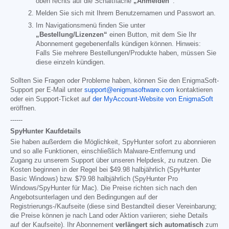
oben rechts auf die Schaltfläche
„Anmelden“
.
Melden Sie sich mit Ihrem Benutzernamen und Passwort an.
Im Navigationsmenü finden Sie unter
„Bestellung/Lizenzen“
einen Button, mit dem Sie Ihr
Abonnement gegebenenfalls kündigen können. Hinweis:
Falls Sie mehrere Bestellungen/Produkte haben, müssen Sie
diese einzeln kündigen.
Sollten Sie Fragen oder Probleme haben, können Sie den EnigmaSoft-
Support per E-Mail unter
support@enigmasoftware.com
kontaktieren
oder ein Support-Ticket auf
der MyAccount-Website von EnigmaSoft
eröffnen.
------
SpyHunter Kaufdetails
Sie haben außerdem die Möglichkeit, SpyHunter sofort zu abonnieren
und so alle Funktionen, einschließlich Malware-Entfernung und
Zugang zu unserem Support über unseren Helpdesk, zu nutzen. Die
Kosten beginnen in der Regel bei
$49.98
halbjährlich (SpyHunter
Basic Windows) bzw.
$79.98
halbjährlich (SpyHunter Pro
Windows/SpyHunter für Mac). Die Preise richten sich nach den
Angebotsunterlagen und den Bedingungen auf der
Registrierungs-/Kaufseite (diese sind Bestandteil dieser Vereinbarung;
die Preise können je nach Land oder Aktion variieren; siehe Details
auf der Kaufseite). Ihr Abonnement
verlängert sich automatisch
zum