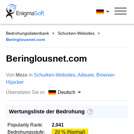
Skip
to
Deutsch
content
Bedrohungsdatenbank
Schurken-Websites
Beringlousnet.com
Beringlousnet.com
Von
Mezo
in
Schurken-Websites
,
Adware
,
Browser-
Hijacker
Übersetzen Sie in:
Deutsch
Wertungsliste der Bedrohung
?
Popularity Rank:
2,041
Bedrohungsstufe:
20 % (Normal)