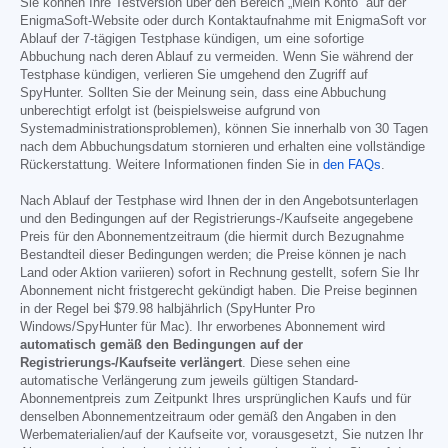
Sie können Ihre Testversion über den Bereich „Mein Konto“ auf der
EnigmaSoft-Website oder durch Kontaktaufnahme mit EnigmaSoft vor
Ablauf der 7-tägigen Testphase kündigen, um eine sofortige
Abbuchung nach deren Ablauf zu vermeiden. Wenn Sie während der
Testphase kündigen, verlieren Sie umgehend den Zugriff auf
SpyHunter. Sollten Sie der Meinung sein, dass eine Abbuchung
unberechtigt erfolgt ist (beispielsweise aufgrund von
Systemadministrationsproblemen), können Sie innerhalb von 30 Tagen
nach dem Abbuchungsdatum stornieren und erhalten eine vollständige
Rückerstattung. Weitere Informationen finden Sie in
den FAQs
.
Nach Ablauf der Testphase wird Ihnen der in den Angebotsunterlagen
und den Bedingungen auf der Registrierungs-/Kaufseite angegebene
Preis für den Abonnementzeitraum (die hiermit durch Bezugnahme
Bestandteil dieser Bedingungen werden; die Preise können je nach
Land oder Aktion variieren) sofort in Rechnung gestellt, sofern Sie Ihr
Abonnement nicht fristgerecht gekündigt haben. Die Preise beginnen
in der Regel bei
$79.98
halbjährlich (SpyHunter Pro
Windows/SpyHunter für Mac). Ihr erworbenes Abonnement wird
automatisch gemäß den Bedingungen auf der
Registrierungs-/Kaufseite verlängert
. Diese sehen eine
automatische Verlängerung zum jeweils gültigen Standard-
Abonnementpreis zum Zeitpunkt Ihres ursprünglichen Kaufs und für
denselben Abonnementzeitraum oder gemäß den Angaben in den
Werbematerialien/auf der Kaufseite vor, vorausgesetzt, Sie nutzen Ihr