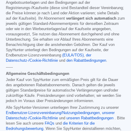
Angebotsunterlagen und den Bedingungen auf der
Registrierungs-/Kaufseite (diese sind Bestandteil dieser Vereinbarung;
die Preise können je nach Land oder Aktion variieren; siehe Details
auf der Kaufseite). Ihr Abonnement
verlängert sich automatisch
zum
jeweils gültigen Standard-Abonnementpreis für denselben Zeitraum
oder wie in den Werbeunterlagen/auf der Kaufseite angegeben,
vorausgesetzt, Sie nutzen das Abonnement durchgehend und ohne
Unterbrechung. Sie erhalten vor Ablauf Ihres Abonnements eine
Benachrichtigung über die anstehenden Gebühren. Der Kauf von
SpyHunter unterliegt den Bedingungen auf der Kaufseite, der
Endbenutzer-Lizenzvereinbarung
(EULA/TOS)
,
der
Datenschutz-/Cookie-Richtlinie
und
den Rabattbedingungen
.
------
Allgemeine Geschäftsbedingungen
Jeder Kauf von SpyHunter zum ermäßigten Preis gilt für die Dauer
des angebotenen Rabattabonnements. Danach gelten die jeweils
gültigen Standardpreise für automatische Verlängerungen und/oder
zukünftige Käufe. Preisänderungen sind vorbehalten; wir werden Sie
jedoch im Voraus über Preisänderungen informieren.
Alle SpyHunter-Versionen unterliegen Ihrer Zustimmung zu unserer
Endbenutzer-Lizenzvereinbarung/Nutzungsbedingungen
,
unserer
Datenschutz-/Cookie-Richtlinie
und
unseren Rabattbedingungen
. Bitte
lesen Sie auch unsere
FAQs
und
die Kriterien für die
Bedrohungsbewertung
. Wenn Sie SpyHunter deinstallieren möchten,