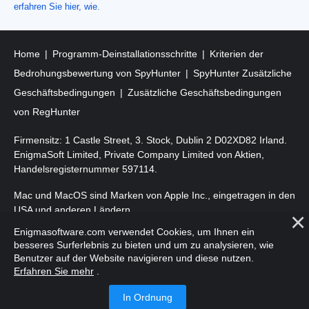
erfahren Sie hier, wie
.
Home
Programm-Deinstallationsschritte
Kriterien der
Bedrohungsbewertung von SpyHunter
SpyHunter Zusätzliche
Geschäftsbedingungen
Zusätzliche Geschäftsbedingungen
von RegHunter
Firmensitz: 1 Castle Street, 3. Stock, Dublin 2 D02XD82 Irland.
EnigmaSoft Limited, Private Company Limited von Aktien,
Handelsregisternummer 597114.
Mac und MacOS sind Marken von Apple Inc., eingetragen in den
USA und anderen Ländern.
Enigmasoftware.com verwendet Cookies, um Ihnen ein
Copyright 2016-
2026
. EnigmaSoft Ltd. Alle Rechte vorbehalten.
besseres Surferlebnis zu bieten und um zu analysieren, wie
Benutzer auf der Website navigieren und diese nutzen.
Erfahren Sie mehr
.