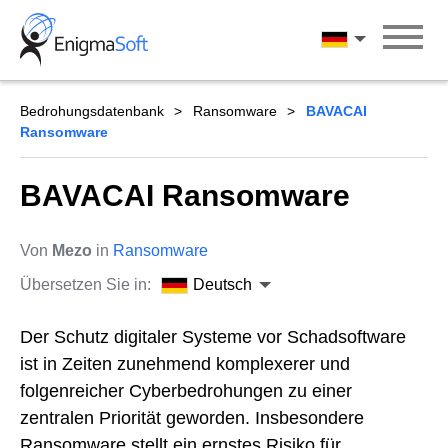
Skip
to
Deutsch
content
Bedrohungsdatenbank
Ransomware
BAVACAI
Ransomware
BAVACAI Ransomware
Von
Mezo
in
Ransomware
Übersetzen Sie in:
Deutsch
Der Schutz digitaler Systeme vor Schadsoftware
ist in Zeiten zunehmend komplexerer und
folgenreicher Cyberbedrohungen zu einer
zentralen Priorität geworden. Insbesondere
Ransomware stellt ein ernstes Risiko für