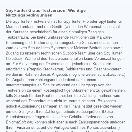
SpyHunter Gratis-Testversion: Wichtige
Nutzungsbedingungen
Die SpyHunter-Testversion ist für SpyHunter Pro oder SpyHunter für
Mac und umfasst mehrere Geräte (wie in den Werbematerialien/auf
der Kaufseite beschrieben) für einen einmaligen 7-tägigen
Testzeitraum. Sie bietet umfassende Funktionen zur Malware-
Erkennung und -Entfernung, leistungsstarke Schutzmechanismen
zum aktiven Schutz Ihres Systems vor Malware-Bedrohungen sowie
Zugang zu unserem technischen Support-Team über den SpyHunter
HelpDesk. Während des Testzeitraums fallen keine Vorauszahlungen
an. Zur Aktivierung der Testversion ist jedoch eine Kreditkarte
erforderlich. (Prepaid-Kreditkarten, Debitkarten und Geschenkkarten
werden im Rahmen dieses Angebots möglicherweise nicht akzeptiert.)
Die Angabe Ihrer Zahlungsmethode dient dazu, einen
unterbrechungsfreien Schutz während des Übergangs von der
Testversion zu einem kostenpflichtigen Abonnement zu gewährleisten,
falls Sie sich für den Kauf entscheiden. Ihre Zahlungsmethode wird
während des Testzeitraums nicht im Voraus belastet. Es können
jedoch Autorisierungsanfragen an Ihr Finanzinstitut gesendet werden,
um die Gültigkeit Ihrer Zahlungsmethode zu überprüfen. (Diese
Autorisierungsanfragen stellen keine Gebührenforderungen von
EnigmaSoft dar, können sich aber je nach Zahlungsmethode und/oder
Ihrem Finanzinstitut auf die Verfügbarkeit Ihres Kontos auswirken.)