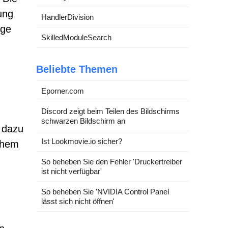
ung
HandlerDivision
ige
SkilledModuleSearch
Beliebte Themen
Eporner.com
Discord zeigt beim Teilen des Bildschirms
.
schwarzen Bildschirm an
r dazu
Ist Lookmovie.io sicher?
schem
So beheben Sie den Fehler 'Druckertreiber
ist nicht verfügbar'
So beheben Sie 'NVIDIA Control Panel
lässt sich nicht öffnen'