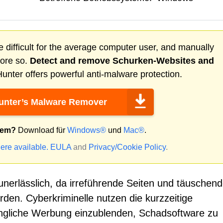
 difficult for the average computer user, and manually
more so.
Detect and remove
Schurken-Websites
and
nter offers powerful anti-malware protection.
nter’s Malware Remover
tem?
Download für
Windows®
und
Mac®
.
ere available.
EULA
and
Privacy/Cookie Policy
.
unerlässlich, da irreführende Seiten und täuschen
en. Cyberkriminelle nutzen die kurzzeitige
ingliche Werbung einzublenden, Schadsoftware zu