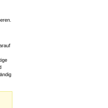
eren.
arauf
tige
d
tändig