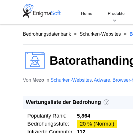
Skip
to
Home
Produkte
content
Bedrohungsdatenbank
Schurken-Websites
B
Batorathanding
Von
Mezo
in
Schurken-Websites
,
Adware
,
Browser-
Wertungsliste der Bedrohung
?
Popularity Rank:
5,864
Bedrohungsstufe:
20 % (Normal)
Infizierte Computer:
112