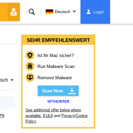
Suche
Deutsch
Login
SEHR EMPFEHLENSWERT
Ist Ihr Mac sicher?
Run Malware Scan
Remove Malware
tsch
Scan Now
SPYHUNTER
See additional offer below where
25
available.
EULA
and
Privacy/Cookie
Policy
.