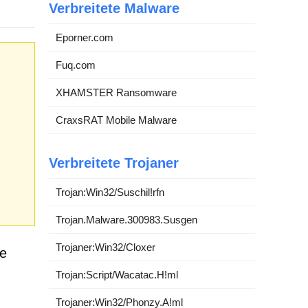
Verbreitete Malware
Eporner.com
Fuq.com
XHAMSTER Ransomware
CraxsRAT Mobile Malware
Verbreitete Trojaner
Trojan:Win32/Suschil!rfn
Trojan.Malware.300983.Susgen
Trojaner:Win32/Cloxer
de
Trojan:Script/Wacatac.H!ml
Trojaner:Win32/Phonzy.A!ml