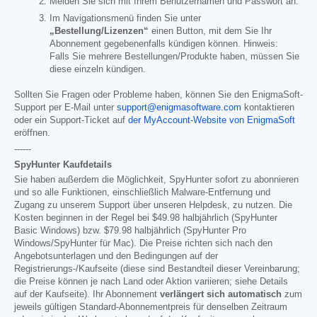
Melden Sie sich mit Ihrem Benutzernamen und Passwort an.
Im Navigationsmenü finden Sie unter
„Bestellung/Lizenzen“
einen Button, mit dem Sie Ihr
Abonnement gegebenenfalls kündigen können. Hinweis:
Falls Sie mehrere Bestellungen/Produkte haben, müssen Sie
diese einzeln kündigen.
Sollten Sie Fragen oder Probleme haben, können Sie den EnigmaSoft-
Support per E-Mail unter
support@enigmasoftware.com
kontaktieren
oder ein Support-Ticket auf
der MyAccount-Website von EnigmaSoft
eröffnen.
------
SpyHunter Kaufdetails
Sie haben außerdem die Möglichkeit, SpyHunter sofort zu abonnieren
und so alle Funktionen, einschließlich Malware-Entfernung und
Zugang zu unserem Support über unseren Helpdesk, zu nutzen. Die
Kosten beginnen in der Regel bei
$49.98
halbjährlich (SpyHunter
Basic Windows) bzw.
$79.98
halbjährlich (SpyHunter Pro
Windows/SpyHunter für Mac). Die Preise richten sich nach den
Angebotsunterlagen und den Bedingungen auf der
Registrierungs-/Kaufseite (diese sind Bestandteil dieser Vereinbarung;
die Preise können je nach Land oder Aktion variieren; siehe Details
auf der Kaufseite). Ihr Abonnement
verlängert sich automatisch
zum
jeweils gültigen Standard-Abonnementpreis für denselben Zeitraum