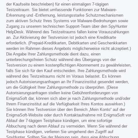
der Kaufseite beschrieben) für einen einmaligen 7-tägigen
Testzeitraum. Sie bietet umfassende Funktionen zur Malware-
Erkennung und -Entfernung, leistungsstarke Schutzmechanismen
zum aktiven Schutz Ihres Systems vor Malware-Bedrohungen sowie
Zugang zu unserem technischen Support-Team über den SpyHunter
HelpDesk. Während des Testzeitraums fallen keine Vorauszahlungen
an. Zur Aktivierung der Testversion ist jedoch eine Kreditkarte
erforderlich. (Prepaid-Kreditkarten, Debitkarten und Geschenkkarten
werden im Rahmen dieses Angebots möglicherweise nicht akzeptiert.)
Die Angabe Ihrer Zahlungsmethode dient dazu, einen
unterbrechungsfreien Schutz während des Übergangs von der
Testversion zu einem kostenpflichtigen Abonnement zu gewährleisten,
falls Sie sich für den Kauf entscheiden. Ihre Zahlungsmethode wird
während des Testzeitraums nicht im Voraus belastet. Es können
jedoch Autorisierungsanfragen an Ihr Finanzinstitut gesendet werden,
um die Gültigkeit Ihrer Zahlungsmethode zu überprüfen. (Diese
Autorisierungsanfragen stellen keine Gebührenforderungen von
EnigmaSoft dar, können sich aber je nach Zahlungsmethode und/oder
Ihrem Finanzinstitut auf die Verfügbarkeit Ihres Kontos auswirken.)
Sie können Ihre Testversion über den Bereich „Mein Konto“ auf der
EnigmaSoft-Website oder durch Kontaktaufnahme mit EnigmaSoft vor
Ablauf der 7-tägigen Testphase kündigen, um eine sofortige
Abbuchung nach deren Ablauf zu vermeiden. Wenn Sie während der
Testphase kündigen, verlieren Sie umgehend den Zugriff auf
SpyHunter. Sollten Sie der Meinung sein, dass eine Abbuchung