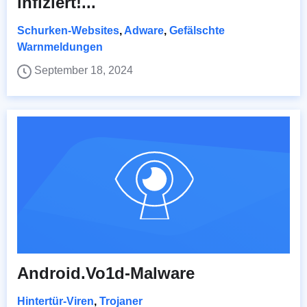
infiziert!...
Schurken-Websites
,
Adware
,
Gefälschte
Warnmeldungen
September 18, 2024
Android.Vo1d-Malware
Hintertür-Viren
,
Trojaner