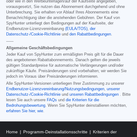
oder wie in den Werbeunterlagen/auf der Kaufseite angegeben,
vorausgesetzt, Sie nutzen das Abonnement durchgehend und ohne
Unterbrechung. Sie erhalten vor Ablauf Ihres Abonnements eine
Benachrichtigung über die anstehenden Gebühren. Der Kauf von
SpyHunter unterliegt den Bedingungen auf der Kaufseite, der
Endbenutzer-Lizenzvereinbarung
(EULA/TOS)
,
der
Datenschutz-/Cookie-Richtlinie
und
den Rabattbedingungen
.
------
Allgemeine Geschäftsbedingungen
Jeder Kauf von SpyHunter zum ermäßigten Preis gilt für die Dauer
des angebotenen Rabattabonnements. Danach gelten die jeweils
gültigen Standardpreise für automatische Verlängerungen und/oder
zukünftige Käufe. Preisänderungen sind vorbehalten; wir werden Sie
jedoch im Voraus über Preisänderungen informieren.
Alle SpyHunter-Versionen unterliegen Ihrer Zustimmung zu unserer
Endbenutzer-Lizenzvereinbarung/Nutzungsbedingungen
,
unserer
Datenschutz-/Cookie-Richtlinie
und
unseren Rabattbedingungen
. Bitte
lesen Sie auch unsere
FAQs
und
die Kriterien für die
Bedrohungsbewertung
. Wenn Sie SpyHunter deinstallieren möchten,
erfahren Sie hier, wie
.
Home
Programm-Deinstallationsschritte
Kriterien der