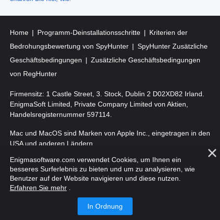
Home
Programm-Deinstallationsschritte
Kriterien der
Bedrohungsbewertung von SpyHunter
SpyHunter Zusätzliche
Geschäftsbedingungen
Zusätzliche Geschäftsbedingungen
von RegHunter
Firmensitz: 1 Castle Street, 3. Stock, Dublin 2 D02XD82 Irland.
EnigmaSoft Limited, Private Company Limited von Aktien,
Handelsregisternummer 597114.
Mac und MacOS sind Marken von Apple Inc., eingetragen in den
USA und anderen Ländern.
Enigmasoftware.com verwendet Cookies, um Ihnen ein
Copyright 2016-2026. EnigmaSoft Ltd. Alle Rechte vorbehalten.
besseres Surferlebnis zu bieten und um zu analysieren, wie
Benutzer auf der Website navigieren und diese nutzen.
Erfahren Sie mehr
.