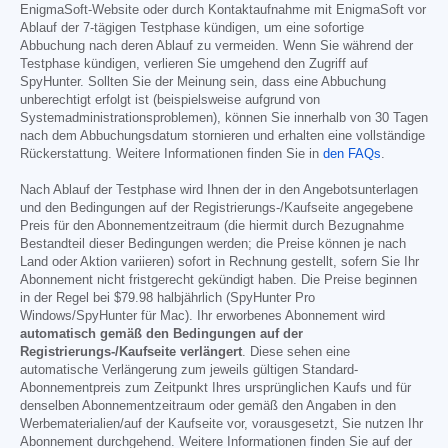
EnigmaSoft-Website oder durch Kontaktaufnahme mit EnigmaSoft vor
Ablauf der 7-tägigen Testphase kündigen, um eine sofortige
Abbuchung nach deren Ablauf zu vermeiden. Wenn Sie während der
Testphase kündigen, verlieren Sie umgehend den Zugriff auf
SpyHunter. Sollten Sie der Meinung sein, dass eine Abbuchung
unberechtigt erfolgt ist (beispielsweise aufgrund von
Systemadministrationsproblemen), können Sie innerhalb von 30 Tagen
nach dem Abbuchungsdatum stornieren und erhalten eine vollständige
Rückerstattung. Weitere Informationen finden Sie in
den FAQs
.
Nach Ablauf der Testphase wird Ihnen der in den Angebotsunterlagen
und den Bedingungen auf der Registrierungs-/Kaufseite angegebene
Preis für den Abonnementzeitraum (die hiermit durch Bezugnahme
Bestandteil dieser Bedingungen werden; die Preise können je nach
Land oder Aktion variieren) sofort in Rechnung gestellt, sofern Sie Ihr
Abonnement nicht fristgerecht gekündigt haben. Die Preise beginnen
in der Regel bei
$79.98
halbjährlich (SpyHunter Pro
Windows/SpyHunter für Mac). Ihr erworbenes Abonnement wird
automatisch gemäß den Bedingungen auf der
Registrierungs-/Kaufseite verlängert
. Diese sehen eine
automatische Verlängerung zum jeweils gültigen Standard-
Abonnementpreis zum Zeitpunkt Ihres ursprünglichen Kaufs und für
denselben Abonnementzeitraum oder gemäß den Angaben in den
Werbematerialien/auf der Kaufseite vor, vorausgesetzt, Sie nutzen Ihr
Abonnement durchgehend. Weitere Informationen finden Sie auf der