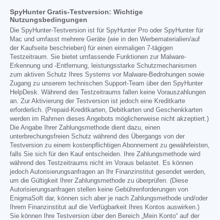
SpyHunter Gratis-Testversion: Wichtige
Nutzungsbedingungen
Die SpyHunter-Testversion ist für SpyHunter Pro oder SpyHunter für
Mac und umfasst mehrere Geräte (wie in den Werbematerialien/auf
der Kaufseite beschrieben) für einen einmaligen 7-tägigen
Testzeitraum. Sie bietet umfassende Funktionen zur Malware-
Erkennung und -Entfernung, leistungsstarke Schutzmechanismen
zum aktiven Schutz Ihres Systems vor Malware-Bedrohungen sowie
Zugang zu unserem technischen Support-Team über den SpyHunter
HelpDesk. Während des Testzeitraums fallen keine Vorauszahlungen
an. Zur Aktivierung der Testversion ist jedoch eine Kreditkarte
erforderlich. (Prepaid-Kreditkarten, Debitkarten und Geschenkkarten
werden im Rahmen dieses Angebots möglicherweise nicht akzeptiert.)
Die Angabe Ihrer Zahlungsmethode dient dazu, einen
unterbrechungsfreien Schutz während des Übergangs von der
Testversion zu einem kostenpflichtigen Abonnement zu gewährleisten,
falls Sie sich für den Kauf entscheiden. Ihre Zahlungsmethode wird
während des Testzeitraums nicht im Voraus belastet. Es können
jedoch Autorisierungsanfragen an Ihr Finanzinstitut gesendet werden,
um die Gültigkeit Ihrer Zahlungsmethode zu überprüfen. (Diese
Autorisierungsanfragen stellen keine Gebührenforderungen von
EnigmaSoft dar, können sich aber je nach Zahlungsmethode und/oder
Ihrem Finanzinstitut auf die Verfügbarkeit Ihres Kontos auswirken.)
Sie können Ihre Testversion über den Bereich „Mein Konto“ auf der