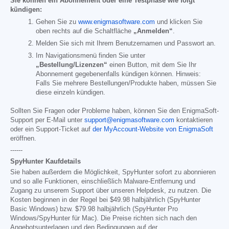
Sie können ein Abonnement oder eine Testphase wie folgt
kündigen:
Gehen Sie zu
www.enigmasoftware.com
und klicken Sie
oben rechts auf die Schaltfläche
„Anmelden“
.
Melden Sie sich mit Ihrem Benutzernamen und Passwort an.
Im Navigationsmenü finden Sie unter
„Bestellung/Lizenzen“
einen Button, mit dem Sie Ihr
Abonnement gegebenenfalls kündigen können. Hinweis:
Falls Sie mehrere Bestellungen/Produkte haben, müssen Sie
diese einzeln kündigen.
Sollten Sie Fragen oder Probleme haben, können Sie den EnigmaSoft-
Support per E-Mail unter
support@enigmasoftware.com
kontaktieren
oder ein Support-Ticket auf
der MyAccount-Website von EnigmaSoft
eröffnen.
------
SpyHunter Kaufdetails
Sie haben außerdem die Möglichkeit, SpyHunter sofort zu abonnieren
und so alle Funktionen, einschließlich Malware-Entfernung und
Zugang zu unserem Support über unseren Helpdesk, zu nutzen. Die
Kosten beginnen in der Regel bei
$49.98
halbjährlich (SpyHunter
Basic Windows) bzw.
$79.98
halbjährlich (SpyHunter Pro
Windows/SpyHunter für Mac). Die Preise richten sich nach den
Angebotsunterlagen und den Bedingungen auf der