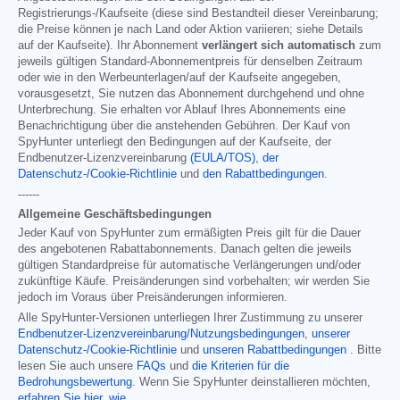
Registrierungs-/Kaufseite (diese sind Bestandteil dieser Vereinbarung;
die Preise können je nach Land oder Aktion variieren; siehe Details
auf der Kaufseite). Ihr Abonnement
verlängert sich automatisch
zum
jeweils gültigen Standard-Abonnementpreis für denselben Zeitraum
oder wie in den Werbeunterlagen/auf der Kaufseite angegeben,
vorausgesetzt, Sie nutzen das Abonnement durchgehend und ohne
Unterbrechung. Sie erhalten vor Ablauf Ihres Abonnements eine
Benachrichtigung über die anstehenden Gebühren. Der Kauf von
SpyHunter unterliegt den Bedingungen auf der Kaufseite, der
Endbenutzer-Lizenzvereinbarung
(EULA/TOS)
,
der
Datenschutz-/Cookie-Richtlinie
und
den Rabattbedingungen
.
------
Allgemeine Geschäftsbedingungen
Jeder Kauf von SpyHunter zum ermäßigten Preis gilt für die Dauer
des angebotenen Rabattabonnements. Danach gelten die jeweils
gültigen Standardpreise für automatische Verlängerungen und/oder
zukünftige Käufe. Preisänderungen sind vorbehalten; wir werden Sie
jedoch im Voraus über Preisänderungen informieren.
Alle SpyHunter-Versionen unterliegen Ihrer Zustimmung zu unserer
Endbenutzer-Lizenzvereinbarung/Nutzungsbedingungen
,
unserer
Datenschutz-/Cookie-Richtlinie
und
unseren Rabattbedingungen
. Bitte
lesen Sie auch unsere
FAQs
und
die Kriterien für die
Bedrohungsbewertung
. Wenn Sie SpyHunter deinstallieren möchten,
erfahren Sie hier, wie
.