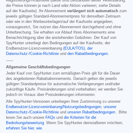
Registrierungs-/Kaufseite (diese sind Bestandteil dieser Vereinbarung;
die Preise können je nach Land oder Aktion variieren; siehe Details
auf der Kaufseite). Ihr Abonnement
verlängert sich automatisch
zum
jeweils gültigen Standard-Abonnementpreis für denselben Zeitraum
oder wie in den Werbeunterlagen/auf der Kaufseite angegeben,
vorausgesetzt, Sie nutzen das Abonnement durchgehend und ohne
Unterbrechung. Sie erhalten vor Ablauf Ihres Abonnements eine
Benachrichtigung über die anstehenden Gebühren. Der Kauf von
SpyHunter unterliegt den Bedingungen auf der Kaufseite, der
Endbenutzer-Lizenzvereinbarung
(EULA/TOS)
,
der
Datenschutz-/Cookie-Richtlinie
und
den Rabattbedingungen
.
------
Allgemeine Geschäftsbedingungen
Jeder Kauf von SpyHunter zum ermäßigten Preis gilt für die Dauer
des angebotenen Rabattabonnements. Danach gelten die jeweils
gültigen Standardpreise für automatische Verlängerungen und/oder
zukünftige Käufe. Preisänderungen sind vorbehalten; wir werden Sie
jedoch im Voraus über Preisänderungen informieren.
Alle SpyHunter-Versionen unterliegen Ihrer Zustimmung zu unserer
Endbenutzer-Lizenzvereinbarung/Nutzungsbedingungen
,
unserer
Datenschutz-/Cookie-Richtlinie
und
unseren Rabattbedingungen
. Bitte
lesen Sie auch unsere
FAQs
und
die Kriterien für die
Bedrohungsbewertung
. Wenn Sie SpyHunter deinstallieren möchten,
erfahren Sie hier, wie
.