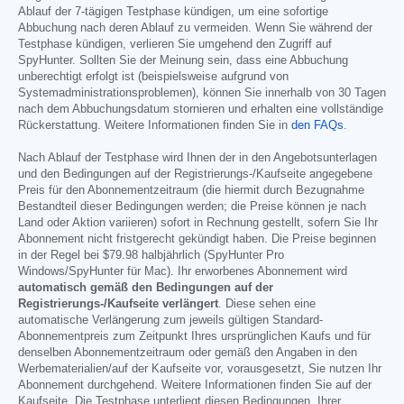
Ablauf der 7-tägigen Testphase kündigen, um eine sofortige
Abbuchung nach deren Ablauf zu vermeiden. Wenn Sie während der
Testphase kündigen, verlieren Sie umgehend den Zugriff auf
SpyHunter. Sollten Sie der Meinung sein, dass eine Abbuchung
unberechtigt erfolgt ist (beispielsweise aufgrund von
Systemadministrationsproblemen), können Sie innerhalb von 30 Tagen
nach dem Abbuchungsdatum stornieren und erhalten eine vollständige
Rückerstattung. Weitere Informationen finden Sie in
den FAQs
.
Nach Ablauf der Testphase wird Ihnen der in den Angebotsunterlagen
und den Bedingungen auf der Registrierungs-/Kaufseite angegebene
Preis für den Abonnementzeitraum (die hiermit durch Bezugnahme
Bestandteil dieser Bedingungen werden; die Preise können je nach
Land oder Aktion variieren) sofort in Rechnung gestellt, sofern Sie Ihr
Abonnement nicht fristgerecht gekündigt haben. Die Preise beginnen
in der Regel bei
$79.98
halbjährlich (SpyHunter Pro
Windows/SpyHunter für Mac). Ihr erworbenes Abonnement wird
automatisch gemäß den Bedingungen auf der
Registrierungs-/Kaufseite verlängert
. Diese sehen eine
automatische Verlängerung zum jeweils gültigen Standard-
Abonnementpreis zum Zeitpunkt Ihres ursprünglichen Kaufs und für
denselben Abonnementzeitraum oder gemäß den Angaben in den
Werbematerialien/auf der Kaufseite vor, vorausgesetzt, Sie nutzen Ihr
Abonnement durchgehend. Weitere Informationen finden Sie auf der
Kaufseite. Die Testphase unterliegt diesen Bedingungen, Ihrer