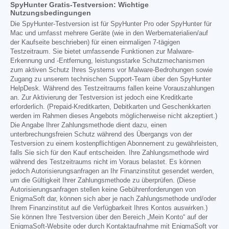
SpyHunter Gratis-Testversion: Wichtige
Nutzungsbedingungen
Die SpyHunter-Testversion ist für SpyHunter Pro oder SpyHunter für
Mac und umfasst mehrere Geräte (wie in den Werbematerialien/auf
der Kaufseite beschrieben) für einen einmaligen 7-tägigen
Testzeitraum. Sie bietet umfassende Funktionen zur Malware-
Erkennung und -Entfernung, leistungsstarke Schutzmechanismen
zum aktiven Schutz Ihres Systems vor Malware-Bedrohungen sowie
Zugang zu unserem technischen Support-Team über den SpyHunter
HelpDesk. Während des Testzeitraums fallen keine Vorauszahlungen
an. Zur Aktivierung der Testversion ist jedoch eine Kreditkarte
erforderlich. (Prepaid-Kreditkarten, Debitkarten und Geschenkkarten
werden im Rahmen dieses Angebots möglicherweise nicht akzeptiert.)
Die Angabe Ihrer Zahlungsmethode dient dazu, einen
unterbrechungsfreien Schutz während des Übergangs von der
Testversion zu einem kostenpflichtigen Abonnement zu gewährleisten,
falls Sie sich für den Kauf entscheiden. Ihre Zahlungsmethode wird
während des Testzeitraums nicht im Voraus belastet. Es können
jedoch Autorisierungsanfragen an Ihr Finanzinstitut gesendet werden,
um die Gültigkeit Ihrer Zahlungsmethode zu überprüfen. (Diese
Autorisierungsanfragen stellen keine Gebührenforderungen von
EnigmaSoft dar, können sich aber je nach Zahlungsmethode und/oder
Ihrem Finanzinstitut auf die Verfügbarkeit Ihres Kontos auswirken.)
Sie können Ihre Testversion über den Bereich „Mein Konto“ auf der
EnigmaSoft-Website oder durch Kontaktaufnahme mit EnigmaSoft vor