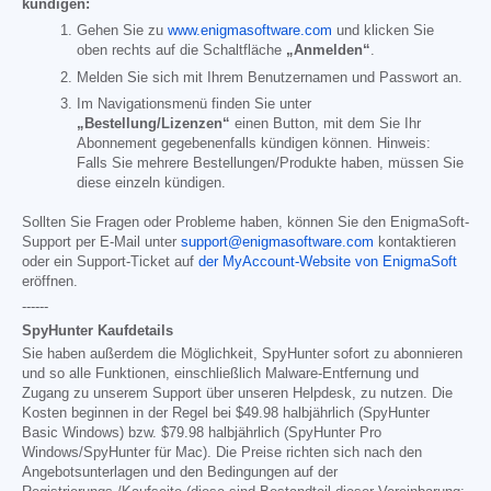
kündigen:
Gehen Sie zu
www.enigmasoftware.com
und klicken Sie
oben rechts auf die Schaltfläche
„Anmelden“
.
Melden Sie sich mit Ihrem Benutzernamen und Passwort an.
Im Navigationsmenü finden Sie unter
„Bestellung/Lizenzen“
einen Button, mit dem Sie Ihr
Abonnement gegebenenfalls kündigen können. Hinweis:
Falls Sie mehrere Bestellungen/Produkte haben, müssen Sie
diese einzeln kündigen.
Sollten Sie Fragen oder Probleme haben, können Sie den EnigmaSoft-
Support per E-Mail unter
support@enigmasoftware.com
kontaktieren
oder ein Support-Ticket auf
der MyAccount-Website von EnigmaSoft
eröffnen.
------
SpyHunter Kaufdetails
Sie haben außerdem die Möglichkeit, SpyHunter sofort zu abonnieren
und so alle Funktionen, einschließlich Malware-Entfernung und
Zugang zu unserem Support über unseren Helpdesk, zu nutzen. Die
Kosten beginnen in der Regel bei
$49.98
halbjährlich (SpyHunter
Basic Windows) bzw.
$79.98
halbjährlich (SpyHunter Pro
Windows/SpyHunter für Mac). Die Preise richten sich nach den
Angebotsunterlagen und den Bedingungen auf der