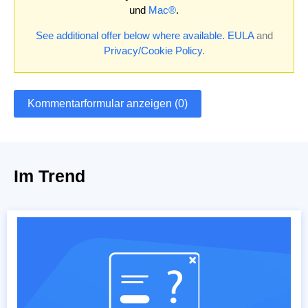
und
Mac®
.
See additional offer below where available.
EULA
and
Privacy/Cookie Policy
.
Kommentarformular anzeigen (0)
Im Trend