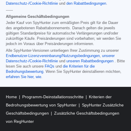
Datenschutz-/Cookie-Richtlinie
und
den Rabattbedingungen
.
------
Allgemeine Geschäftsbedingungen
Jeder Kauf von SpyHunter zum ermäßigten Preis gilt für die Dauer
des angebotenen Rabattabonnements. Danach gelten die jeweils
gültigen Standardpreise für automatische Verlängerungen und/oder
zukünftige Käufe. Preisänderungen sind vorbehalten; wir werden Sie
jedoch im Voraus über Preisänderungen informieren.
Alle SpyHunter-Versionen unterliegen Ihrer Zustimmung zu unserer
Endbenutzer-Lizenzvereinbarung/Nutzungsbedingungen
,
unserer
Datenschutz-/Cookie-Richtlinie
und
unseren Rabattbedingungen
. Bitte
lesen Sie auch unsere
FAQs
und
die Kriterien für die
Bedrohungsbewertung
. Wenn Sie SpyHunter deinstallieren möchten,
erfahren Sie hier, wie
.
Home
Programm-Deinstallationsschritte
Kriterien der
Bedrohungsbewertung von SpyHunter
SpyHunter Zusätzliche
Geschäftsbedingungen
Zusätzliche Geschäftsbedingungen
von RegHunter