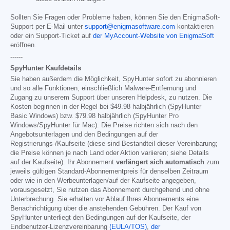
Sollten Sie Fragen oder Probleme haben, können Sie den EnigmaSoft-
Support per E-Mail unter
support@enigmasoftware.com
kontaktieren
oder ein Support-Ticket auf
der MyAccount-Website von EnigmaSoft
eröffnen.
------
SpyHunter Kaufdetails
Sie haben außerdem die Möglichkeit, SpyHunter sofort zu abonnieren
und so alle Funktionen, einschließlich Malware-Entfernung und
Zugang zu unserem Support über unseren Helpdesk, zu nutzen. Die
Kosten beginnen in der Regel bei
$49.98
halbjährlich (SpyHunter
Basic Windows) bzw.
$79.98
halbjährlich (SpyHunter Pro
Windows/SpyHunter für Mac). Die Preise richten sich nach den
Angebotsunterlagen und den Bedingungen auf der
Registrierungs-/Kaufseite (diese sind Bestandteil dieser Vereinbarung;
die Preise können je nach Land oder Aktion variieren; siehe Details
auf der Kaufseite). Ihr Abonnement
verlängert sich automatisch
zum
jeweils gültigen Standard-Abonnementpreis für denselben Zeitraum
oder wie in den Werbeunterlagen/auf der Kaufseite angegeben,
vorausgesetzt, Sie nutzen das Abonnement durchgehend und ohne
Unterbrechung. Sie erhalten vor Ablauf Ihres Abonnements eine
Benachrichtigung über die anstehenden Gebühren. Der Kauf von
SpyHunter unterliegt den Bedingungen auf der Kaufseite, der
Endbenutzer-Lizenzvereinbarung
(EULA/TOS)
,
der