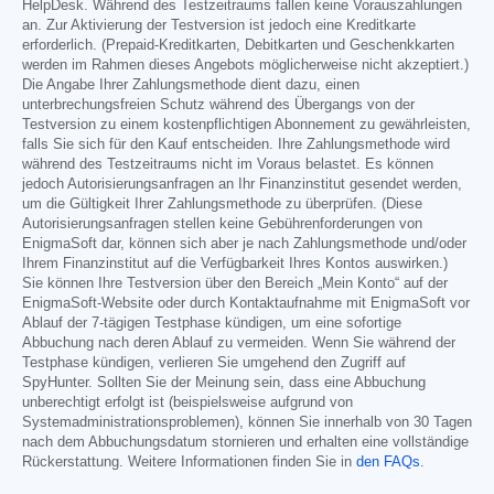
HelpDesk. Während des Testzeitraums fallen keine Vorauszahlungen
an. Zur Aktivierung der Testversion ist jedoch eine Kreditkarte
erforderlich. (Prepaid-Kreditkarten, Debitkarten und Geschenkkarten
werden im Rahmen dieses Angebots möglicherweise nicht akzeptiert.)
Die Angabe Ihrer Zahlungsmethode dient dazu, einen
unterbrechungsfreien Schutz während des Übergangs von der
Testversion zu einem kostenpflichtigen Abonnement zu gewährleisten,
falls Sie sich für den Kauf entscheiden. Ihre Zahlungsmethode wird
während des Testzeitraums nicht im Voraus belastet. Es können
jedoch Autorisierungsanfragen an Ihr Finanzinstitut gesendet werden,
um die Gültigkeit Ihrer Zahlungsmethode zu überprüfen. (Diese
Autorisierungsanfragen stellen keine Gebührenforderungen von
EnigmaSoft dar, können sich aber je nach Zahlungsmethode und/oder
Ihrem Finanzinstitut auf die Verfügbarkeit Ihres Kontos auswirken.)
Sie können Ihre Testversion über den Bereich „Mein Konto“ auf der
EnigmaSoft-Website oder durch Kontaktaufnahme mit EnigmaSoft vor
Ablauf der 7-tägigen Testphase kündigen, um eine sofortige
Abbuchung nach deren Ablauf zu vermeiden. Wenn Sie während der
Testphase kündigen, verlieren Sie umgehend den Zugriff auf
SpyHunter. Sollten Sie der Meinung sein, dass eine Abbuchung
unberechtigt erfolgt ist (beispielsweise aufgrund von
Systemadministrationsproblemen), können Sie innerhalb von 30 Tagen
nach dem Abbuchungsdatum stornieren und erhalten eine vollständige
Rückerstattung. Weitere Informationen finden Sie in
den FAQs
.