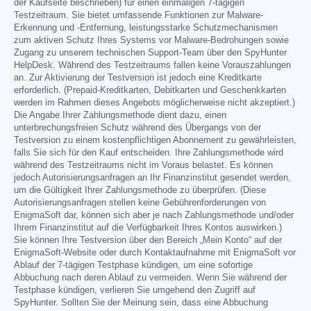
der Kaufseite beschrieben) für einen einmaligen 7-tägigen
Testzeitraum. Sie bietet umfassende Funktionen zur Malware-
Erkennung und -Entfernung, leistungsstarke Schutzmechanismen
zum aktiven Schutz Ihres Systems vor Malware-Bedrohungen sowie
Zugang zu unserem technischen Support-Team über den SpyHunter
HelpDesk. Während des Testzeitraums fallen keine Vorauszahlungen
an. Zur Aktivierung der Testversion ist jedoch eine Kreditkarte
erforderlich. (Prepaid-Kreditkarten, Debitkarten und Geschenkkarten
werden im Rahmen dieses Angebots möglicherweise nicht akzeptiert.)
Die Angabe Ihrer Zahlungsmethode dient dazu, einen
unterbrechungsfreien Schutz während des Übergangs von der
Testversion zu einem kostenpflichtigen Abonnement zu gewährleisten,
falls Sie sich für den Kauf entscheiden. Ihre Zahlungsmethode wird
während des Testzeitraums nicht im Voraus belastet. Es können
jedoch Autorisierungsanfragen an Ihr Finanzinstitut gesendet werden,
um die Gültigkeit Ihrer Zahlungsmethode zu überprüfen. (Diese
Autorisierungsanfragen stellen keine Gebührenforderungen von
EnigmaSoft dar, können sich aber je nach Zahlungsmethode und/oder
Ihrem Finanzinstitut auf die Verfügbarkeit Ihres Kontos auswirken.)
Sie können Ihre Testversion über den Bereich „Mein Konto“ auf der
EnigmaSoft-Website oder durch Kontaktaufnahme mit EnigmaSoft vor
Ablauf der 7-tägigen Testphase kündigen, um eine sofortige
Abbuchung nach deren Ablauf zu vermeiden. Wenn Sie während der
Testphase kündigen, verlieren Sie umgehend den Zugriff auf
SpyHunter. Sollten Sie der Meinung sein, dass eine Abbuchung